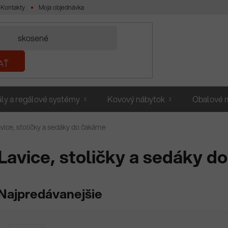
Kontakty
Moja objednávka
AŤ
ly a regálové systémy
Kovový nábytok
Obalové m
vice, stoličky a sedáky do čakárne
Lavice, stoličky a sedáky d
Najpredávanejšie