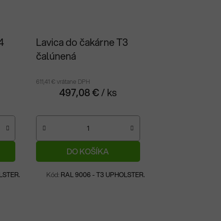
4
Lavica do čakárne T3
čalúnená
611,41 € vrátane DPH
497,08 €
/ ks
DO KOŠÍKA
Na objednávku
LSTER.
Kód:
RAL 9006 - T3 UPHOLSTER.