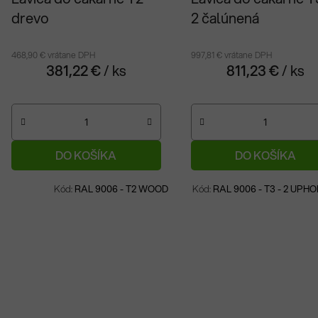
drevo
2 čalúnená
468,90 € vrátane DPH
997,81 € vrátane DPH
381,22 €
/ ks
811,23 €
/ ks
DO KOŠÍKA
DO KOŠÍKA
Na objednávku
Na objednávku
Kód:
RAL 9006 - T2 WOOD
Kód:
RAL 9006 - T3 - 2 UPH