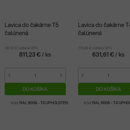
Lavica do čakárne T5
Lavica do čakárne T
čalúnená
čalúnená
997,81 € vrátane DPH
776,88 € vrátane DPH
811,23 €
/ ks
631,61 €
/ ks
DO KOŠÍKA
DO KOŠÍKA
Na objednávku
Na objednávku
Kód:
RAL 9006 - T5 UPHOLSTER.
Kód:
RAL 9006 - T4 UPHO