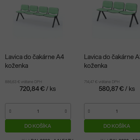
e
ý
n
p
e
s
p
p
r
r
o
o
Lavica do čakárne A4
Lavica do čakárne A
d
d
koženka
koženka
u
u
k
k
886,63 € vrátane DPH
714,47 € vrátane DPH
t
t
720,84 €
/ ks
580,87 €
/ ks
o
o
v
v
DO KOŠÍKA
DO KOŠÍKA
Na objednávku
Na objednávku