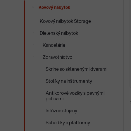
ý
i
p
e
Kovový nábytok
a
Kovový nábytok Storage
n
e
Dielenský nábytok
l
Kancelária
Zdravotníctvo
Skrine so sklenenými dverami
Stolíky na inštrumenty
Antikorové vozíky s pevnými
policami
Infúzne stojany
Schodíky a platformy