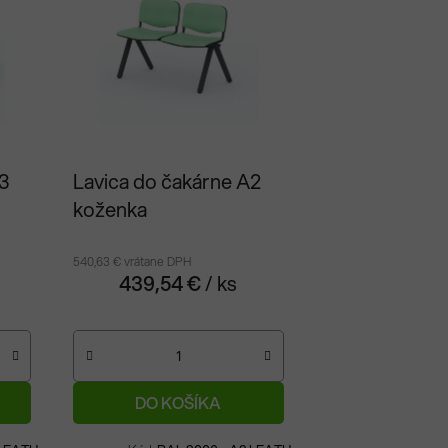
3
Lavica do čakárne A2
koženka
540,63 € vrátane DPH
439,54 €
/ ks
DO KOŠÍKA
Na objednávku