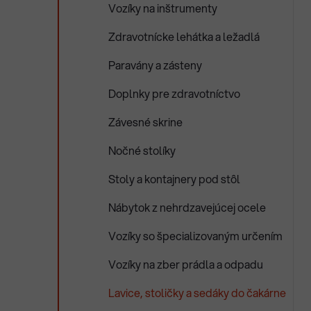
Vozíky na inštrumenty
Zdravotnícke lehátka a ležadlá
i
i
Paravány a zásteny
Doplnky pre zdravotníctvo
Závesné skrine
Nočné stolíky
Stoly a kontajnery pod stôl
Nábytok z nehrdzavejúcej ocele
Vozíky so špecializovaným určením
Vozíky na zber prádla a odpadu
Lavice, stoličky a sedáky do čakárne