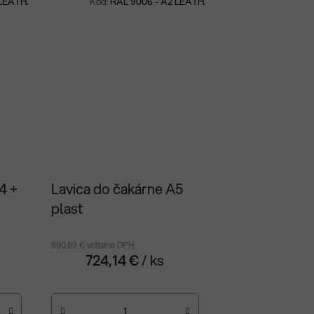
LEATH.
Kód:
RAL 9006 - A2 LEATH.
4 +
Lavica do čakárne A5
plast
890,69 € vrátane DPH
724,14 €
/ ks