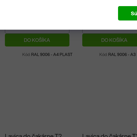
575,23 €
/ ks
471,61 €
/ ks
Sú
DO KOŠÍKA
DO KOŠÍKA
Na objednávku
Na objednávku
Kód:
RAL 9006 - A4 PLAST
Kód:
RAL 9006 - A3
Lavica do čakárne T2
Lavica do čakárne T