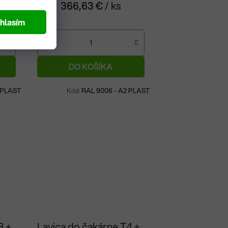
366,63 €
/ ks
hlasím
DO KOŠÍKA
Na objednávku
 PLAST
Kód:
RAL 9006 - A2 PLAST
3 +
Lavica do čakárne T4 +