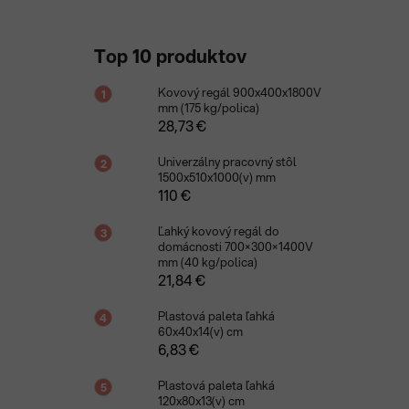
Top 10 produktov
Kovový regál 900x400x1800V
mm (175 kg/polica)
28,73 €
Univerzálny pracovný stôl
1500x510x1000(v) mm
110 €
Ľahký kovový regál do
domácnosti 700×300×1400V
mm (40 kg/polica)
21,84 €
Plastová paleta ľahká
60x40x14(v) cm
6,83 €
Plastová paleta ľahká
120x80x13(v) cm