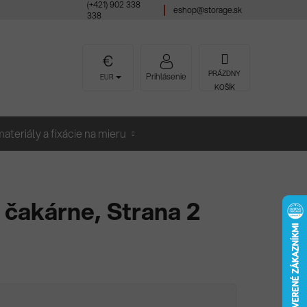
(+421) 902 338
eshop@storage.sk
338
NÁKUPNÝ
PRÁZDNY
Prihlásenie
EUR
KOŠÍK
KOŠÍK
ateriály a fixácie na mieru
o čakárne
, Strana 2