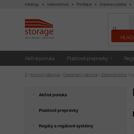
Prejsť
Katalógy
Veľkoobchod
Prečítaj si
Doprava a platba
na
obsah
HĽAD
Akčná ponuka
Plastové prepravky
Regá
Domov
/
Kovový nábytok
/
Dielenský nábytok
/
Zdravotníctvo
/
La
K
Preskočiť
Akčná ponuka
a
kategórie
B
t
o
e
Plastové prepravky
g
č
ó
n
Regály a regálové systémy
r