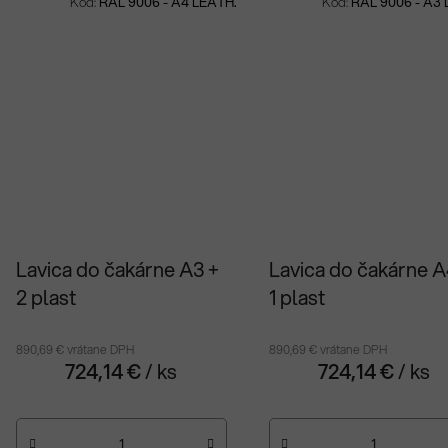
Kód:
RAL 9006 - A4 LEATH.
Kód:
RAL 9006 - A3 
Lavica do čakárne A3 +
Lavica do čakárne A
2 plast
1 plast
890,69 € vrátane DPH
890,69 € vrátane DPH
724,14 €
/ ks
724,14 €
/ ks