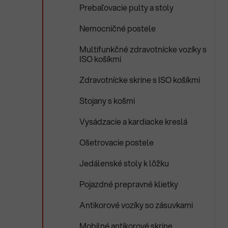
Prebaľovacie pulty a stoly
Nemocničné postele
Multifunkčné zdravotnícke vozíky s
ISO košíkmi
Zdravotnícke skrine s ISO košíkmi
Stojany s košmi
Vysádzacie a kardiacke kreslá
Ošetrovacie postele
Jedálenské stoly k lôžku
Pojazdné prepravné klietky
Antikorové vozíky so zásuvkami
Mobilné antikorové skrine