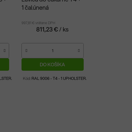
1 čalúnená
997,81 € vrátane DPH
811,23 €
/ ks
DO KOŠÍKA
Na objednávku
OLSTER.
Kód:
RAL 9006 - T4 - 1 UPHOLSTER.