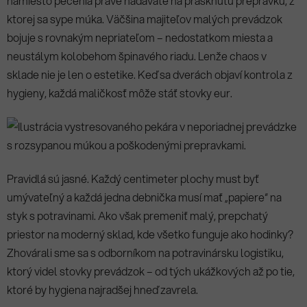
namiesto pečenia práve nadávate na prasknutú prepravku, z
ktorej sa sype múka. Väčšina majiteľov malých prevádzok
bojuje s rovnakým nepriateľom – nedostatkom miesta a
neustálym kolobehom špinavého riadu. Lenže chaos v
sklade nie je len o estetike. Keď sa dverách objaví kontrola z
hygieny, každá maličkosť môže stáť stovky eur.
Pravidlá sú jasné. Každý centimeter plochy must byť
umývateľný a každá jedna debnička musí mať „papiere“ na
styk s potravinami. Ako však premeniť malý, prepchatý
priestor na moderný sklad, kde všetko funguje ako hodinky?
Zhovárali sme sa s odborníkom na potravinársku logistiku,
ktorý videl stovky prevádzok – od tých ukážkových až po tie,
ktoré by hygiena najradšej hneď zavrela.