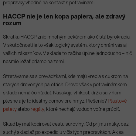
HACCP nie je len kopa papiera, ale zdravý
rozum
Skratka HACCP znie mnohým pekárom ako čistá byrokracia.
V skutočnosti je to však logický systém, ktorý chráni vás aj
vašich zákazníkov. V sklade to začína úplne jednoducho – nič
nesmie ležať priamo na zemi.
Stretávame sa s prevádzkami, kde majú vrecia s cukrom na
starých drevených paletách. Drevo však v potravinárskom
sklade nemá čo hľadať. Nasakuje vlhkosť, držia sa v ňom
plesne a je to ideálny domov pre hmyz. Riešenie?
Plastové
palety
alebo
regály
, ktoré nechajú vzduch voľne prúdiť.
Sklad by mal kopírovať cestu suroviny. Od príjmu múky, cez
suchý sklad až po expedíciu v čistých prepravkách. Ak sa