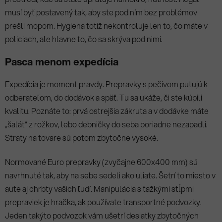
musí byť postavený tak, aby ste pod ním bez problémov
prešli mopom. Hygiena totiž nekontroluje len to, čo máte v
policiach, ale hlavne to, čo sa skrýva pod nimi.
Pasca menom expedícia
Expedícia je moment pravdy. Prepravky s pečivom putujú k
odberateľom, do dodávok a späť. Tu sa ukáže, či ste kúpili
kvalitu. Poznáte to: prvá ostrejšia zákruta a v dodávke máte
„šalát“ z rožkov, lebo debničky do seba poriadne nezapadli.
Straty na tovare sú potom zbytočne vysoké.
Normované Euro prepravky (zvyčajne 600x400 mm) sú
navrhnuté tak, aby na sebe sedeli ako uliate. Šetrí to miesto v
aute aj chrbty vašich ľudí. Manipulácia s ťažkými stĺpmi
prepraviek je hračka, ak používate transportné podvozky.
Jeden takýto podvozok vám ušetrí desiatky zbytočných