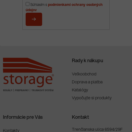
p
Súhlasím s
podmienkami ochrany osobných
ä
údajov
t
i
PRIHLÁSIŤ
e
SA
Rady k nákupu
Veľkoobchod
Doprava a platba
Katalógy
Vypočujte si produkty
Informácie pre Vás
Kontakt
Trenčianska ulica 6594/29F
Kontakty