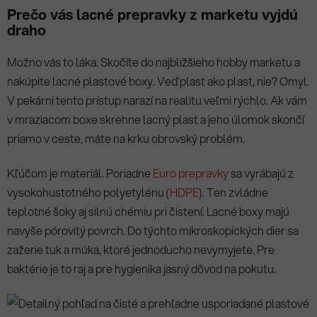
Prečo vás lacné prepravky z marketu vyjdú
draho
Možno vás to láka. Skočíte do najbližšieho hobby marketu a
nakúpite lacné plastové boxy. Veď plast ako plast, nie? Omyl.
V pekárni tento prístup narazí na realitu veľmi rýchlo. Ak vám
v mraziacom boxe skrehne lacný plast a jeho úlomok skončí
priamo v ceste, máte na krku obrovský problém.
Kľúčom je materiál. Poriadne
Euro prepravky
sa vyrábajú z
vysokohustotného polyetylénu (
HDPE
). Ten zvládne
teplotné šoky aj silnú chémiu pri čistení. Lacné boxy majú
navyše pórovitý povrch. Do týchto mikroskopických dier sa
zažerie tuk a múka, ktoré jednoducho nevymyjete. Pre
baktérie je to raj a pre hygienika jasný dôvod na pokutu.