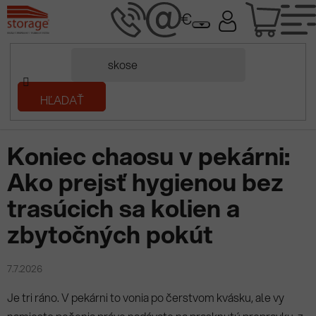
Prejsť
NÁK
na
obsah
KOŠÍ
Domov
HĽADAŤ
/
Prečítaj si
/
Koniec chaosu v pekárni: Ako prejsť hygienou bez
trasúcich sa kolien a zbytočných pokút
Koniec chaosu v pekárni:
Ako prejsť hygienou bez
trasúcich sa kolien a
zbytočných pokút
7.7.2026
Je tri ráno. V pekárni to vonia po čerstvom kvásku, ale vy