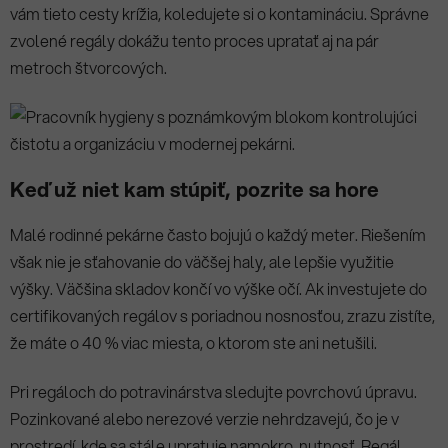
vám tieto cesty krížia, koledujete si o kontamináciu. Správne
zvolené regály dokážu tento proces upratať aj na pár
metroch štvorcových.
Keď už niet kam stúpiť, pozrite sa hore
Malé rodinné pekárne často bojujú o každý meter. Riešením
však nie je sťahovanie do väčšej haly, ale lepšie využitie
výšky. Väčšina skladov končí vo výške očí. Ak investujete do
certifikovaných regálov s poriadnou nosnosťou, zrazu zistíte,
že máte o 40 % viac miesta, o ktorom ste ani netušili.
Pri regáloch do potravinárstva sledujte povrchovú úpravu.
Pozinkované alebo nerezové verzie nehrdzavejú, čo je v
prostredí, kde sa stále upratuje namokro, nutnosť. Regál