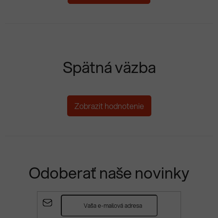
Spätná väzba
Zobrazit hodnotenie
Odoberať naše novinky
Z
á