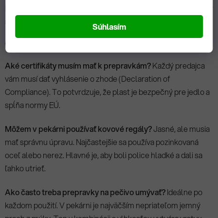
Menej rozbitého tovaru, rýchlejšia inventúra a hlavne pokojný
spánok pred kontrolou za to určite stoja.
Súhlasím
Často kladené otázky (FAQ)
Aké certifikáty musím mať k prepravkám?
Každý predajca
vám musí dať vyhlásenie o zhode (Declaration of
Compliance). To potvrdzuje, že plast je bezpečný pre jedlo a
spĺňa normy EÚ.
Môžem v pekárni používať kovové regály?
Jasné, ale musia
mať správnu úpravu. Najčastejšie sa používa pozinkovaná
oceľ alebo nerez. Hlavné je, aby boli police hladké a dali sa
ľahko utrieť.
Ako často treba prepravky na pečivo umývať?
Ideálne po
každom použití. V pekárni je najväčším nepriateľom jemný