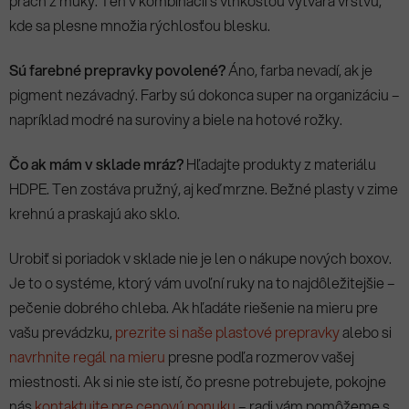
prach z múky. Ten v kombinácii s vlhkosťou vytvára vrstvu,
kde sa plesne množia rýchlosťou blesku.
Sú farebné prepravky povolené?
Áno, farba nevadí, ak je
pigment nezávadný. Farby sú dokonca super na organizáciu –
napríklad modré na suroviny a biele na hotové rožky.
Čo ak mám v sklade mráz?
Hľadajte produkty z materiálu
HDPE. Ten zostáva pružný, aj keď mrzne. Bežné plasty v zime
krehnú a praskajú ako sklo.
Urobiť si poriadok v sklade nie je len o nákupe nových boxov.
Je to o systéme, ktorý vám uvoľní ruky na to najdôležitejšie –
pečenie dobrého chleba. Ak hľadáte riešenie na mieru pre
vašu prevádzku,
prezrite si naše plastové prepravky
alebo si
navrhnite regál na mieru
presne podľa rozmerov vašej
miestnosti. Ak si nie ste istí, čo presne potrebujete, pokojne
nás
kontaktujte pre cenovú ponuku
– radi vám pomôžeme s