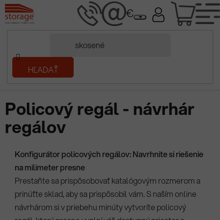
Prejsť
NÁK
na
obsah
KOŠÍ
Domov
HĽADAŤ
/
Regály a regálové systémy
/
Návrhár regálov
/
Konfigurátor
policových regálov na mieru
Policový regál - návrhár
regálov
Konfigurátor policových regálov: Navrhnite si riešenie
na milimeter presne
Prestaňte sa prispôsobovať katalógovým rozmerom a
prinúťte sklad, aby sa prispôsobil vám. S naším online
návrhárom si v priebehu minúty vytvoríte policový