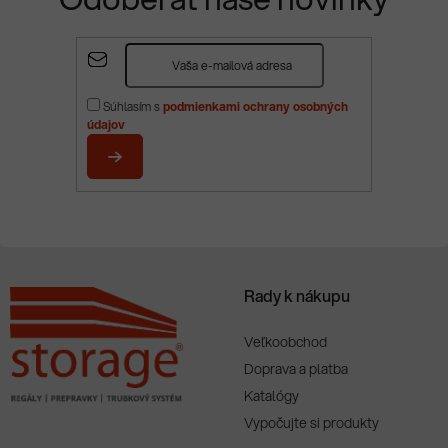
Z
á
p
Súhlasím s
podmienkami ochrany osobných
ä
údajov
t
i
PRIHLÁSIŤ
e
SA
Rady k nákupu
Veľkoobchod
Doprava a platba
Katalógy
Vypočujte si produkty