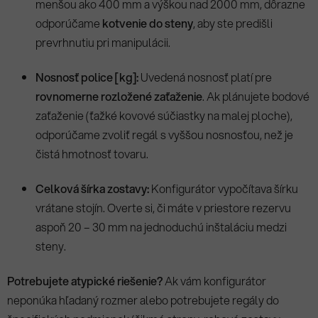
menšou ako 400 mm a výškou nad 2000 mm, dôrazne
odporúčame
kotvenie do steny
, aby ste predišli
prevrhnutiu pri manipulácii.
Nosnosť police [kg]:
Uvedená nosnosť platí pre
rovnomerne rozložené zaťaženie
. Ak plánujete bodové
zaťaženie (ťažké kovové súčiastky na malej ploche),
odporúčame zvoliť regál s vyššou nosnosťou, než je
čistá hmotnosť tovaru.
Celková šírka zostavy:
Konfigurátor vypočítava šírku
vrátane stojín. Overte si, či máte v priestore rezervu
aspoň 20 – 30 mm na jednoduchú inštaláciu medzi
steny.
Potrebujete atypické riešenie?
Ak vám konfigurátor
neponúka hľadaný rozmer alebo potrebujete regály do