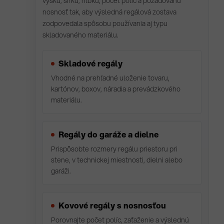
výšku, šírku, hĺbku, počet políc a požadovanú
nosnosť tak, aby výsledná regálová zostava
zodpovedala spôsobu používania aj typu
skladovaného materiálu.
Skladové regály
Vhodné na prehľadné uloženie tovaru,
kartónov, boxov, náradia a prevádzkového
materiálu.
Regály do garáže a dielne
Prispôsobte rozmery regálu priestoru pri
stene, v technickej miestnosti, dielni alebo
garáži.
Kovové regály s nosnosťou
Porovnajte počet políc, zaťaženie a výslednú