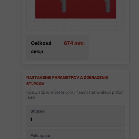
Celková
674 mm
šírka
NASTAVENIE PARAMETROV A ZOBRAZENIA
STĹPCOV
Každý stĺpec môžete upraviť samostatne alebo pridať
ďalší.
Stĺpcov
1
Políc spolu