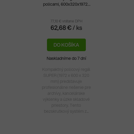
policami, 600x320x1972v
Priemerné
mm
hodnotenie
produktu
77,10 € vrátane DPH
62,68 €
/ ks
je
5,0
DO KOŠÍKA
z
5
Naskladníme do 7 dní
hviezdičiek.
Kompaktný policový regál
SUPER (1972 x 600 x 320
mm) predstavuje
profesionálne riešenie pre
archívy, kancelárske
výklenky a úzke skladové
priestory. Tento
bezskrutkový systém z...