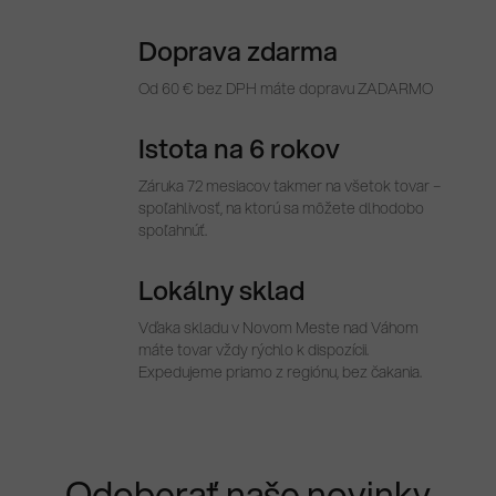
Doprava zdarma
Od 60 € bez DPH máte dopravu ZADARMO
Istota na 6 rokov
Záruka 72 mesiacov takmer na všetok tovar –
spoľahlivosť, na ktorú sa môžete dlhodobo
spoľahnúť.
Lokálny sklad
Vďaka skladu v Novom Meste nad Váhom
máte tovar vždy rýchlo k dispozícii.
Expedujeme priamo z regiónu, bez čakania.
Odoberať naše novinky