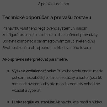
3
položiek celkom
O
v
l
Technické odporúčania pre vašu zostavu
á
d
Pri návrhu vlastného regálového systému v našom
a
konfigurátore dbajte na stabilitu a bezpečnosť prevádzky.
c
Správna kombinácia parametrov vám zaručí nielen dlhú
i
e
životnosť regálu, ale aj ochranu skladovaného tovaru.
p
r
Ako správne interpretovať parametre:
v
k
Výška a vzdialenosť políc:
Pri voľbe vzdialenosti medzi
y
policami nezabúdajte na manipulačný priestor (cca 50
v
mm nad tovarom), aby ste mohli predmety pohodlne
ý
p
vkladať a vyberať.
i
s
Hĺbka regálu vs. stabilita:
Ak navrhujete regál s hĺbkou
u