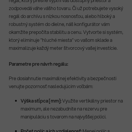
regál, ktorý presne vyplní váš dostupný priestor a
zodpovedá váhe vášho tovaru. Či už potrebujete vysoký
regál do archívu s nízkou nosnosťou, alebo hlboký a
robustný systém do dielne, náš konfigurátor vám
okamžite prepočíta stabilitu a cenu. Vytvorte si systém,
ktorý eliminuje "hluché miesta" vo vašom sklade a
maximalizuje každý meter štvorcový vašej investície.
Parametre pre návrh regálu:
Pre dosiahnutie maximálnej efektivity a bezpečnosti
venujte pozornosť nasledujúcim voľbám:
Výška stĺpca [mm]:
Využite vertikálny priestor na
maximum, ale nezabudnite na rezervu pre
manipuláciu s tovarom na najvyššej polici.
Počet políc a ich vzdialenosť:
Menej políc s