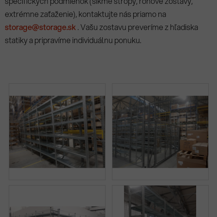
špecifických podmienok (šikmé stropy, rohové zostavy,
extrémne zaťaženie), kontaktujte nás priamo na
storage@storage.sk
. Vašu zostavu preveríme z hľadiska
statiky a pripravíme individuálnu ponuku.