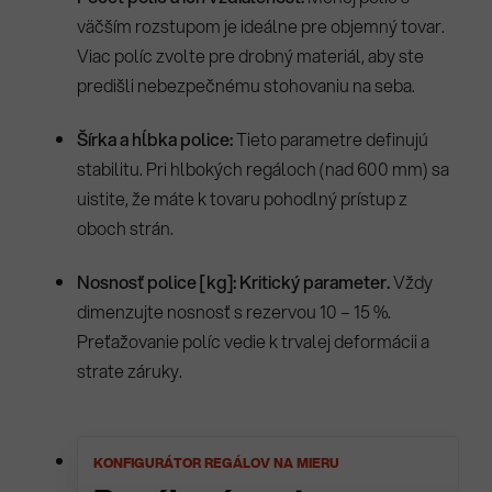
väčším rozstupom je ideálne pre objemný tovar.
Viac políc zvolte pre drobný materiál, aby ste
predišli nebezpečnému stohovaniu na seba.
Šírka a hĺbka police:
Tieto parametre definujú
stabilitu. Pri hlbokých regáloch (nad 600 mm) sa
uistite, že máte k tovaru pohodlný prístup z
oboch strán.
Nosnosť police [kg]:
Kritický parameter.
Vždy
dimenzujte nosnosť s rezervou 10 – 15 %.
Preťažovanie políc vedie k trvalej deformácii a
strate záruky.
KONFIGURÁTOR REGÁLOV NA MIERU