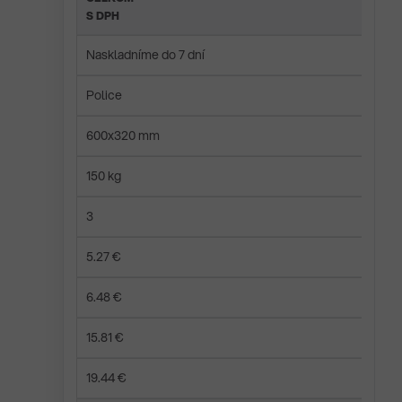
S DPH
Naskladníme do 7 dní
Police
600x320 mm
150 kg
3
5.27 €
6.48 €
15.81 €
19.44 €