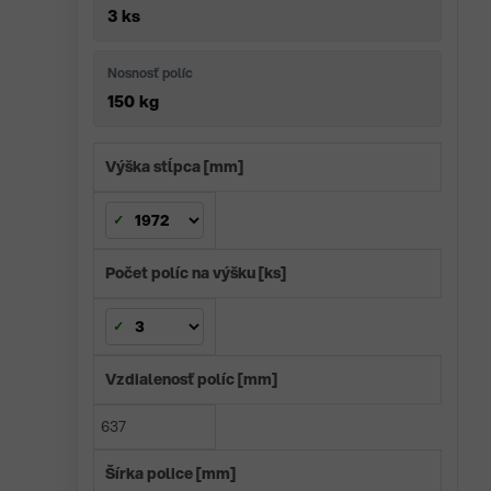
3 ks
Nosnosť políc
150 kg
Výška stĺpca [mm]
Počet políc na výšku [ks]
Vzdialenosť políc [mm]
637
Šírka police [mm]