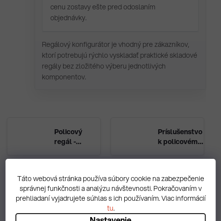
cenu zostavy ešte pred odoslaním
objednávky.
Regálový konfigurátor je vhodný pre zákazníkov,
ktorí potrebujú rýchlo vyskladať praktické skladové
regály bez zložitého výberu jednotlivých
komponentov.
Policový
Príslušenstvo
regál -
k policovému
komponenty
regálu
SUPER
Táto webová stránka používa súbory cookie na zabezpečenie
Návod na
správnej funkčnosti a analýzu návštevnosti. Pokračovaním v
montáž
prehliadaní vyjadrujete súhlas s ich používaním. Viac informácií
regálov
tu
.
Nastavenie