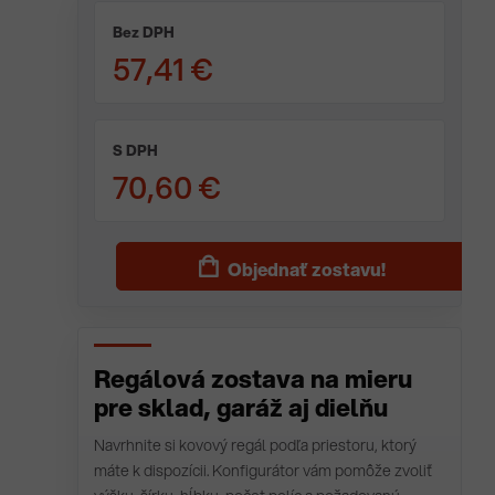
Bez DPH
57,41 €
S DPH
70,60 €
Objednať zostavu!
Regálová zostava na mieru
pre sklad, garáž aj dielňu
Navrhnite si kovový regál podľa priestoru, ktorý
máte k dispozícii. Konfigurátor vám pomôže zvoliť