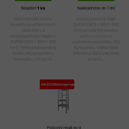
5
Skladom
1 ks
Naskladníme do 7 dní
hviezdičiek.
Maximalizujte úložnú
Kovový policový regál
kapacitu na každom metri
SUPER (1972 × 1050 × 500
vašej steny s
mm) ponúka mimoriadny
veľkokapacitným regálom
úložný priestor so
SUPER (1972 × 1050 × 320
zosilnenou nosnosťou 200
mm). Tento profesionálny
kg na policu. Vďaka hĺbke
bezskrutkový systém s
500 mm a veľkorysej šírke
nosnosťou 200 kg na...
je tento...
SALECODE:storageregale:10:%
Policový regál so 4