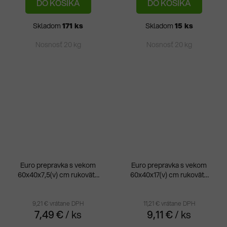
DO KOŠÍKA
DO KOŠÍKA
z
5
Skladom
171 ks
Skladom
15 ks
hvie
Nosnosť 20 kg
Nosnosť 20 kg
Euro prepravka s vekom
Euro prepravka s vekom
60x40x7,5(v) cm rukoväte
60x40x17(v) cm rukoväte
zatvorené
otvorené
9,21 € vrátane DPH
11,21 € vrátane DPH
7,49 €
/ ks
9,11 €
/ ks