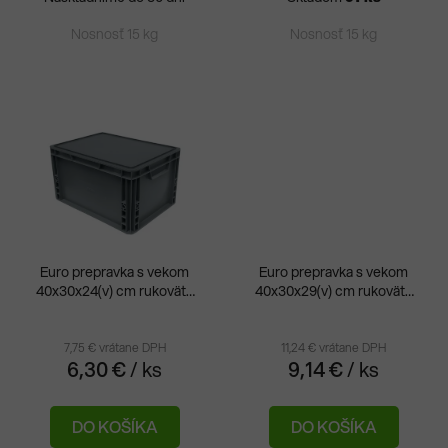
hviezdičiek.
hvie
Nosnosť 15 kg
Nosnosť 15 kg
Euro prepravka s vekom
Euro prepravka s vekom
40x30x24(v) cm rukoväte
40x30x29(v) cm rukoväte
otvorené
otvorené
7,75 € vrátane DPH
11,24 € vrátane DPH
6,30 €
/ ks
9,14 €
/ ks
DO KOŠÍKA
DO KOŠÍKA