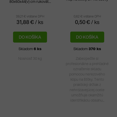
80x60x44(v) cm rukoväte
Pri
otvorené
hod
pro
39,21 € vrátane DPH
0,62 € vrátane DPH
31,88 €
/ ks
0,50 €
/ ks
je
5,0
DO KOŠÍKA
DO KOŠÍKA
z
5
Skladom
6 ks
Skladom
370 ks
hvie
Nosnosť 30 kg
Zabezpečte si
profesionálne a prehľadné
označenie skladu
pomocou nerezového
klipu na štítky. Tento
praktický držiak z
nehrdzavejúcej ocele
umožňuje okamžitú
identifikáciu obsahu...