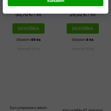
Súhlasím
37,76 € vrátane DPH
35,69 € vrátane DPH
30,70 €
/ ks
29,02 €
/ ks
DO KOŠÍKA
DO KOŠÍKA
Skladom
49 ks
Skladom
8 ks
Nosnosť 30 kg
Nosnosť 30 kg
Euro prepravka s vekom
Klip na štítky ET nerezový