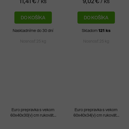
11,41 €
/ ks
9,02 €
/ ks
je
5,0
DO KOŠÍKA
DO KOŠÍKA
z
5
Naskladníme do 30 dní
Skladom
121 ks
hviezdičiek.
Nosnosť 25 kg
Nosnosť 25 kg
Euro prepravka s vekom
Euro prepravka s vekom
60x40x30(v) cm rukoväte
60x40x34(v) cm rukoväte
Priemerné
otvorené
otvorené
hodnotenie