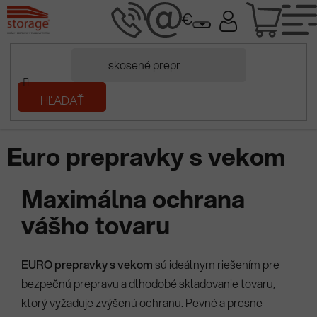
Prejsť
NÁK
na
obsah
KOŠÍ
Domov
HĽADAŤ
/
Plastové prepravky
/
Stohovacie prepravky
/
Euro prepravky s
vekom
Euro prepravky s vekom
Maximálna ochrana
vášho tovaru
EURO prepravky s vekom
sú ideálnym riešením pre
bezpečnú prepravu a dlhodobé skladovanie tovaru,
ktorý vyžaduje zvýšenú ochranu. Pevné a presne