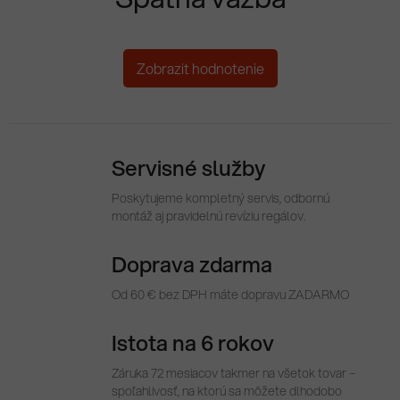
Zobrazit hodnotenie
Servisné služby
Poskytujeme kompletný servis, odbornú
montáž aj pravidelnú revíziu regálov.
Doprava zdarma
Od 60 € bez DPH máte dopravu ZADARMO
Istota na 6 rokov
Záruka 72 mesiacov takmer na všetok tovar –
spoľahlivosť, na ktorú sa môžete dlhodobo