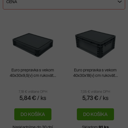
e
CENA
n
i
V
e
ý
p
p
r
i
o
s
d
p
u
r
k
Euro prepravka s vekom
Euro prepravka s vekom
o
t
40x30x9,5(v) cm rukoväte
40x30x18(v) cm rukoväte
Priemerné
Pri
d
zatvorené
otvorené
o
hodnotenie
hod
u
v
produktu
pro
7,18 € vrátane DPH
7,05 € vrátane DPH
k
5,84 €
/ ks
5,73 €
/ ks
je
je
t
1,0
5,0
o
DO KOŠÍKA
DO KOŠÍKA
z
z
v
5
5
Naskladníme do 30 dní
Skladom
91 ks