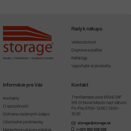
e
SA
Rady k nákupu
Veľkoobchod
Doprava a platba
Katalógy
Vypočujte si produkty
Informácie pre Vás
Kontakt
Trenčianska ulica 6594/29F
Kontakty
915 01 Nové Mesto nad Váhom
O spoločnosti
Po-Pia: 07:00–12:00 | 13:00–
15:30
Ochrana osobných údajov
Obchodné podmienky
storage@storage.sk
Marketingová komunikácia
(+421) 902 338 338