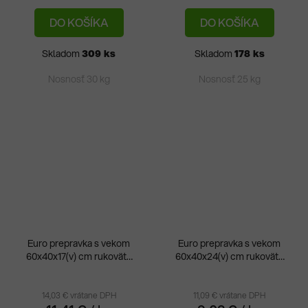
DO KOŠÍKA
DO KOŠÍKA
Skladom
309 ks
Skladom
178 ks
Nosnosť 30 kg
Nosnosť 25 kg
Euro prepravka s vekom
Euro prepravka s vekom
60x40x17(v) cm rukoväte
60x40x24(v) cm rukoväte
Priemerné
zatvorené
otvorené
hodnotenie
produktu
14,03 € vrátane DPH
11,09 € vrátane DPH