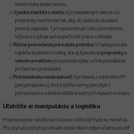
u
elektroniky alebo textilu.
Vysoká stabilita v stohu:
Aj s nasadeným vekom sú
prepravky navrhnuté tak, aby do seba pri ukladaní
presne zapadali. Tým sa eliminuje riziko prevrátenia
stĺpca a zvyšuje sa bezpečnosť práce v sklade.
Rôzne prevedenia pre každú potrebu:
V našej ponuke
nájdete klasické modely, ale aj špeciálne
prepravky s
vekom a madlom
pre pohodlnejšie ručné prenášanie
pri častom prekladaní.
Potravinárska nezávadnosť:
Vyrobené z odolného PP
(polypropylénu), ktorý spĺňa normy pre styk s
potravinami a odoláva väčšine bežných kyselín a olejov.
Uľahčite si manipuláciu a logistiku
Preprava plne naložených boxov môže byť fyzicky náročná.
Pre plynulý pohyb po sklade alebo dielni odporúčame použiť