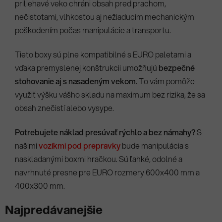
priliehavé veko chráni obsah pred prachom,
nečistotami, vlhkosťou aj nežiaducim mechanickým
poškodením počas manipulácie a transportu.
Tieto boxy sú plne kompatibilné s EURO paletami a
vďaka premyslenej konštrukcii umožňujú
bezpečné
stohovanie aj s nasadeným vekom
. To vám pomôže
využiť výšku vášho skladu na maximum bez rizika, že sa
obsah znečistí alebo vysype.
Potrebujete náklad presúvať rýchlo a bez námahy?
S
našimi
vozíkmi pod prepravky
bude manipulácia s
naskladanými boxmi hračkou. Sú ľahké, odolné a
navrhnuté presne pre EURO rozmery 600x400 mm a
400x300 mm.
Najpredávanejšie