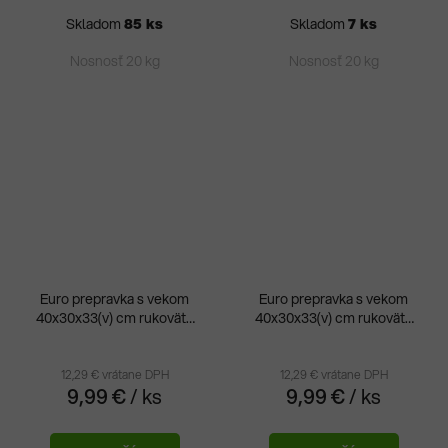
Skladom
85 ks
Skladom
7 ks
Nosnosť 20 kg
Nosnosť 20 kg
Euro prepravka s vekom
Euro prepravka s vekom
40x30x33(v) cm rukoväte
40x30x33(v) cm rukoväte
Pri
otvorené
zatvorené
hod
pro
12,29 € vrátane DPH
12,29 € vrátane DPH
9,99 €
/ ks
9,99 €
/ ks
je
5,0