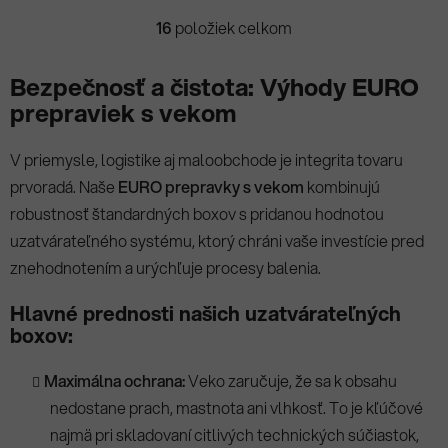
16
položiek celkom
O
v
l
Bezpečnosť a čistota: Výhody EURO
á
prepraviek s vekom
d
a
V priemysle, logistike aj maloobchode je integrita tovaru
c
prvoradá. Naše
EURO prepravky s vekom
kombinujú
i
e
robustnosť štandardných boxov s pridanou hodnotou
p
uzatvárateľného systému, ktorý chráni vaše investície pred
r
znehodnotením a urýchľuje procesy balenia.
v
k
Hlavné prednosti našich uzatvárateľných
y
boxov:
v
ý
Maximálna ochrana:
Veko zaručuje, že sa k obsahu
p
nedostane prach, mastnota ani vlhkosť. To je kľúčové
i
s
najmä pri skladovaní citlivých technických súčiastok,