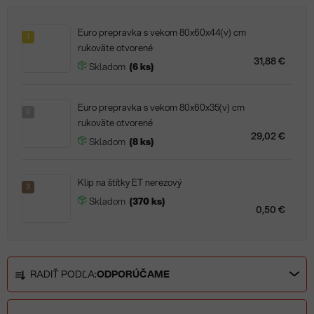
Euro prepravka s vekom 80x60x44(v) cm
1
rukoväte otvorené
31,88 €
Skladom
(6 ks)
Euro prepravka s vekom 80x60x35(v) cm
2
rukoväte otvorené
29,02 €
Skladom
(8 ks)
Klip na štítky ET nerezový
3
Skladom
(370 ks)
0,50 €
R
RADIŤ PODĽA:
ODPORÚČAME
a
d