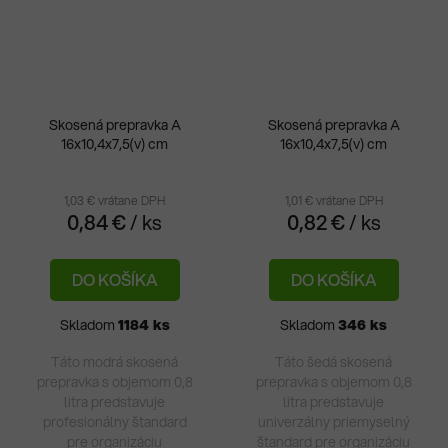
Skosená prepravka A
Skosená prepravka A
16x10,4x7,5(v) cm
16x10,4x7,5(v) cm
Pri
hod
pro
1,03 € vrátane DPH
1,01 € vrátane DPH
0,84 €
/ ks
0,82 €
/ ks
je
5,0
DO KOŠÍKA
DO KOŠÍKA
z
5
Skladom
1184 ks
Skladom
346 ks
hvie
Táto modrá skosená
Táto šedá skosená
prepravka s objemom 0,8
prepravka s objemom 0,8
litra predstavuje
litra predstavuje
profesionálny štandard
univerzálny priemyselný
pre organizáciu
štandard pre organizáciu