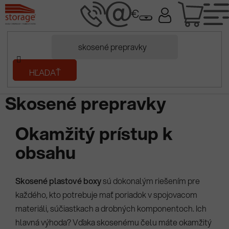
Prejsť
NÁK
na
obsah
KOŠÍ
Domov
HĽADAŤ
/
Plastové prepravky
/
Skosené plastové boxy
Skosené prepravky
Okamžitý prístup k
obsahu
Skosené plastové boxy
sú dokonalým riešením pre
každého, kto potrebuje mať poriadok v spojovacom
materiáli, súčiastkach a drobných komponentoch. Ich
hlavná výhoda? Vďaka skosenému čelu máte okamžitý