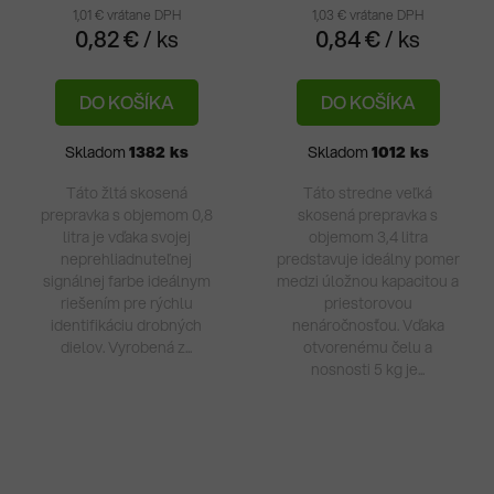
1,01 € vrátane DPH
1,03 € vrátane DPH
0,82 €
/ ks
0,84 €
/ ks
DO KOŠÍKA
DO KOŠÍKA
Skladom
1382 ks
Skladom
1012 ks
Táto žltá skosená
Táto stredne veľká
prepravka s objemom 0,8
skosená prepravka s
litra je vďaka svojej
objemom 3,4 litra
neprehliadnuteľnej
predstavuje ideálny pomer
signálnej farbe ideálnym
medzi úložnou kapacitou a
riešením pre rýchlu
priestorovou
identifikáciu drobných
nenáročnosťou. Vďaka
dielov. Vyrobená z...
otvorenému čelu a
nosnosti 5 kg je...