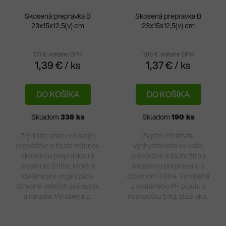
Skosená prepravka B
Skosená prepravka B
23x15x12,5(v) cm
23x15x12,5(v) cm
1,71 € vrátane DPH
1,69 € vrátane DPH
1,39 €
/ ks
1,37 €
/ ks
DO KOŠÍKA
DO KOŠÍKA
Skladom
338 ks
Skladom
190 ks
Zrýchlite prácu vo svojej
Zvýšte efektivitu
prevádzke s touto zelenou
vychystávania vo vašej
skosenou prepravkou s
prevádzke s touto žltou
objemom 3 litre, ktorá je
skosenou prepravkou s
ideálna pre organizáciu
objemom 3 litre. Vyrobená
stredne veľkých súčiastok
z kvalitného PP plastu s
a náradia. Vyrobená z...
nosnosťou 5 kg, slúži ako...