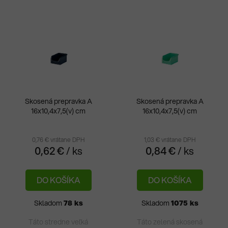
i
V
e
ý
p
p
r
i
o
s
d
p
u
r
k
Skosená prepravka A
Skosená prepravka A
o
t
16x10,4x7,5(v) cm
16x10,4x7,5(v) cm
d
o
u
v
0,76 € vrátane DPH
1,03 € vrátane DPH
k
0,62 €
/ ks
0,84 €
/ ks
t
o
DO KOŠÍKA
DO KOŠÍKA
v
Skladom
78 ks
Skladom
1075 ks
Táto stredne veľká
Táto zelená skosená