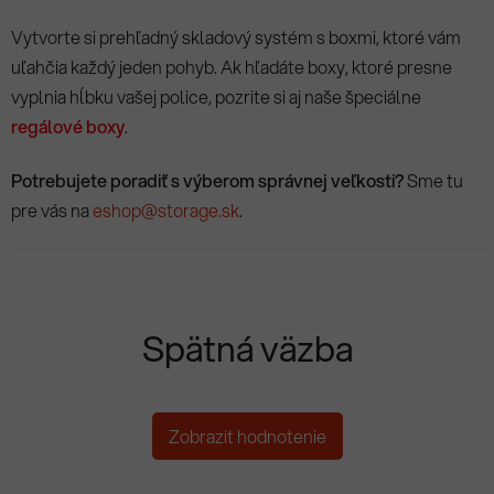
Vytvorte si prehľadný skladový systém s boxmi, ktoré vám
uľahčia každý jeden pohyb. Ak hľadáte boxy, ktoré presne
vyplnia hĺbku vašej police, pozrite si aj naše špeciálne
regálové boxy
.
Potrebujete poradiť s výberom správnej veľkosti?
Sme tu
pre vás na
eshop@storage.sk
.
Spätná väzba
Zobrazit hodnotenie