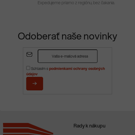
Expedujeme priamo z regiónu, bez čakania.
Odoberať naše novinky
Z
á
p
Súhlasím s
podmienkami ochrany osobných
ä
údajov
t
i
PRIHLÁSIŤ
e
SA
Rady k nákupu