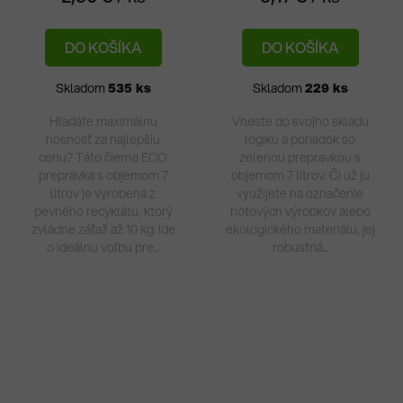
DO KOŠÍKA
DO KOŠÍKA
Skladom
535 ks
Skladom
229 ks
Hľadáte maximálnu
Vneste do svojho skladu
nosnosť za najlepšiu
logiku a poriadok so
cenu? Táto čierna ECO
zelenou prepravkou s
prepravka s objemom 7
objemom 7 litrov. Či už ju
litrov je vyrobená z
využijete na označenie
pevného recyklátu, ktorý
hotových výrobkov alebo
zvládne záťaž až 10 kg. Ide
ekologického materiálu, jej
o ideálnu voľbu pre...
robustná...