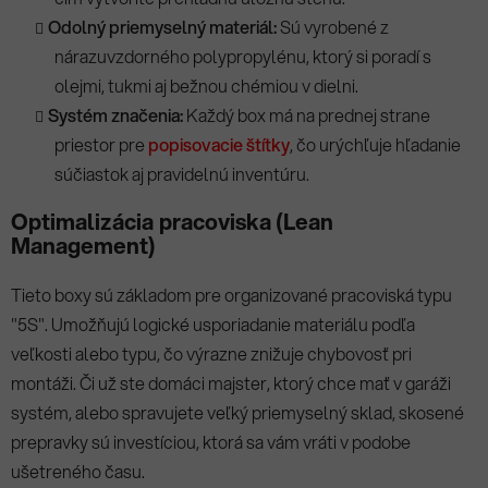
Odolný priemyselný materiál:
Sú vyrobené z
nárazuvzdorného polypropylénu, ktorý si poradí s
olejmi, tukmi aj bežnou chémiou v dielni.
Systém značenia:
Každý box má na prednej strane
priestor pre
popisovacie štítky
, čo urýchľuje hľadanie
súčiastok aj pravidelnú inventúru.
Optimalizácia pracoviska (Lean
Management)
Tieto boxy sú základom pre organizované pracoviská typu
"5S". Umožňujú logické usporiadanie materiálu podľa
veľkosti alebo typu, čo výrazne znižuje chybovosť pri
montáži. Či už ste domáci majster, ktorý chce mať v garáži
systém, alebo spravujete veľký priemyselný sklad, skosené
prepravky sú investíciou, ktorá sa vám vráti v podobe
ušetreného času.