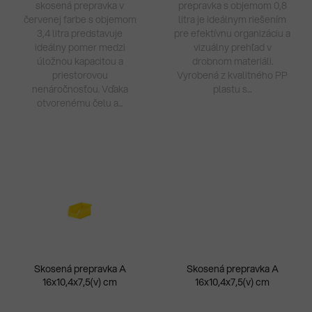
skosená prepravka v
prepravka s objemom 0,8
červenej farbe s objemom
litra je ideálnym riešením
3,4 litra predstavuje
pre efektívnu organizáciu a
ideálny pomer medzi
vizuálny prehľad v
úložnou kapacitou a
drobnom materiáli.
priestorovou
Vyrobená z kvalitného PP
nenáročnosťou. Vďaka
plastu s...
otvorenému čelu a...
Skosená prepravka A
Skosená prepravka A
16x10,4x7,5(v) cm
16x10,4x7,5(v) cm