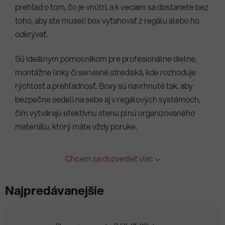
prehľad o tom, čo je vnútri, a k veciam sa dostanete bez
toho, aby ste museli box vyťahovať z regálu alebo ho
odkrývať.
Sú ideálnym pomocníkom pre profesionálne dielne,
montážne linky či servisné strediská, kde rozhoduje
rýchlosť a prehľadnosť. Boxy sú navrhnuté tak, aby
bezpečne sedeli na sebe aj v regálových systémoch,
čím vytvárajú efektívnu stenu plnú organizovaného
materiálu, ktorý máte vždy poruke.
Chcem sa dozvedieť viac
Najpredávanejšie