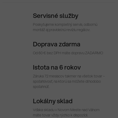
Servisné služby
Poskytujeme kompletný servis, odbornú
montáž aj pravidelnú revíziu regálov.
Doprava zdarma
Od 60 € bez DPH máte dopravu ZADARMO
Istota na 6 rokov
Záruka 72 mesiacov takmer na všetok tovar –
spoľahlivosť, na ktorú sa môžete dlhodobo
spoľahnúť.
Lokálny sklad
Vďaka skladu v Novom Meste nad Váhom
máte tovar vždy rýchlo k dispozícii.