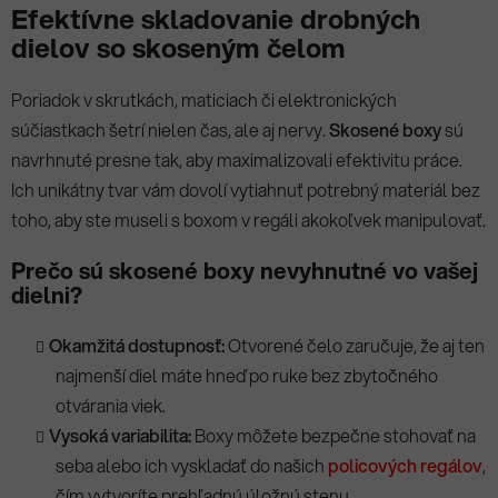
v
Efektívne skladovanie drobných
ý
dielov so skoseným čelom
p
i
Poriadok v skrutkách, maticiach či elektronických
s
u
súčiastkach šetrí nielen čas, ale aj nervy.
Skosené boxy
sú
navrhnuté presne tak, aby maximalizovali efektivitu práce.
Ich unikátny tvar vám dovolí vytiahnuť potrebný materiál bez
toho, aby ste museli s boxom v regáli akokoľvek manipulovať.
Prečo sú skosené boxy nevyhnutné vo vašej
dielni?
Okamžitá dostupnosť:
Otvorené čelo zaručuje, že aj ten
najmenší diel máte hneď po ruke bez zbytočného
otvárania viek.
Vysoká variabilita:
Boxy môžete bezpečne stohovať na
seba alebo ich vyskladať do našich
policových regálov
,
čím vytvoríte prehľadnú úložnú stenu.