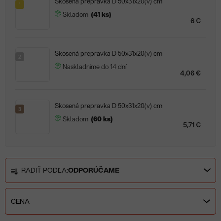
Skosená prepravka D 50x31x20(v) cm
1
Skladom
(41 ks)
6 €
Skosená prepravka D 50x31x20(v) cm
2
Naskladníme do 14 dní
4,06 €
Skosená prepravka D 50x31x20(v) cm
3
Skladom
(60 ks)
5,71 €
R
RADIŤ PODĽA:
ODPORÚČAME
a
d
e
CENA
n