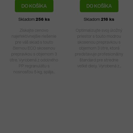
DO KOŠÍKA
DO KOŠÍKA
Skladom
256 ks
Skladom
216 ks
Získajte cenovo
Optimalizujte svoj úložný
najefektívnejšie riešenie
priestor s touto modrou
pre váš sklad s touto
skosenou prepravkou s
čiernou ECO skosenou
objemom 3 litre, ktorá
prepravkou s objemom 3
predstavuje profesionálny
litre. Vyrobená z odolného
štandard pre stredne
PP regranulátu s
veľké diely. Vyrobená z...
nosnosťou 5 kg, spája...