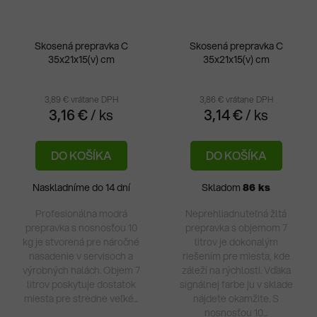
Skosená prepravka C
Skosená prepravka C
35x21x15(v) cm
35x21x15(v) cm
3,89 € vrátane DPH
3,86 € vrátane DPH
3,16 €
/ ks
3,14 €
/ ks
DO KOŠÍKA
DO KOŠÍKA
Naskladníme do 14 dní
Skladom
86 ks
Profesionálna modrá
Neprehliadnuteľná žltá
prepravka s nosnosťou 10
prepravka s objemom 7
kg je stvorená pre náročné
litrov je dokonalým
nasadenie v servisoch a
riešením pre miesta, kde
výrobných halách. Objem 7
záleží na rýchlosti. Vďaka
litrov poskytuje dostatok
signálnej farbe ju v sklade
miesta pre stredne veľké...
nájdete okamžite. S
nosnosťou 10...