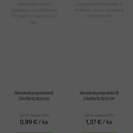
najmenších dielov.
spojovacieho materiálu a
Vyrobená z prvotriedneho
drobných dielov. Vyrobená
PP plastu s nosnosťou 2
z odolného PP...
kg,...
Skosená prepravka B
Skosená prepravka B
23x15x12,5(v) cm
23x15x12,5(v) cm
1,22 € vrátane DPH
1,69 € vrátane DPH
0,99 €
/ ks
1,37 €
/ ks