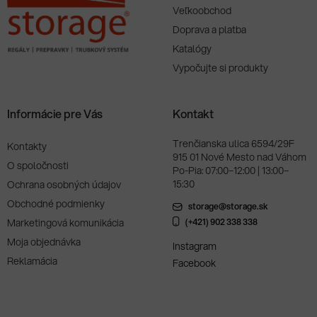
Veľkoobchod
Doprava a platba
Katalógy
Vypočujte si produkty
Informácie pre Vás
Kontakt
Trenčianska ulica 6594/29F
Kontakty
915 01 Nové Mesto nad Váhom
O spoločnosti
Po-Pia: 07:00–12:00 | 13:00–
15:30
Ochrana osobných údajov
Obchodné podmienky
storage@storage.sk
Marketingová komunikácia
(+421) 902 338 338
Moja objednávka
Instagram
Reklamácia
Facebook