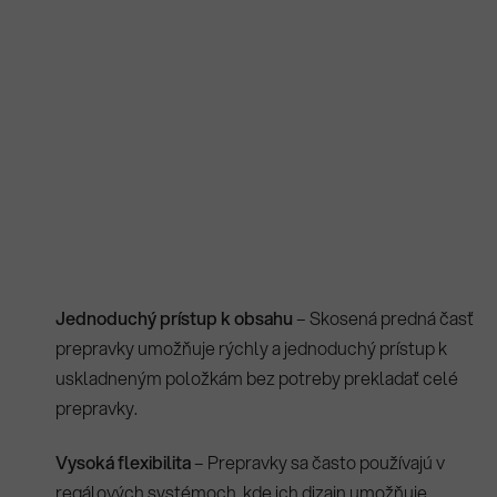
Jednoduchý prístup k obsahu
– Skosená predná časť
prepravky umožňuje rýchly a jednoduchý prístup k
uskladneným položkám bez potreby prekladať celé
prepravky.
Vysoká flexibilita
– Prepravky sa často používajú v
regálových systémoch, kde ich dizajn umožňuje