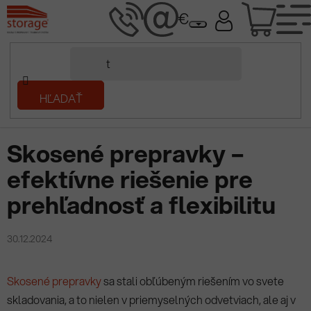
Prejsť
NÁK
na
obsah
KOŠÍ
Domov
HĽADAŤ
/
Prečítaj si
/
Skosené prepravky – efektívne riešenie pre
prehľadnosť a flexibilitu
Skosené prepravky –
efektívne riešenie pre
prehľadnosť a flexibilitu
30.12.2024
Skosené prepravky
sa stali obľúbeným riešením vo svete
skladovania, a to nielen v priemyselných odvetviach, ale aj v