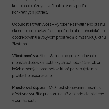
kombináciu rôznych veľkostí a tvarov podľa
konkrétnych potrieb.
Odolnosť a trvanlivosť
– Vyrobené z kvalitného plastu,
skosené prepravky sú schopné odolať mechanickému
opotrebovaniu a vplyvom prostredia, čím zaručujú dlhú
životnosť.
Všestranné využitie
– Sú ideálne pre skladovanie
menších dielov, kancelárskych potrieb, súčiastok či
iných drobných predmetov, ktoré potrebujete mať
prehľadne usporiadané.
Priestorová úspora
– Možnosť stohovania umožňuje
efektívne využitie priestoru, či už v sklade, dielni alebo
v domácnosti.