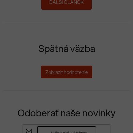
ĎALŠÍ ČLÁNOK
Spätná väzba
Zobrazit hodnotenie
Odoberať naše novinky
Z