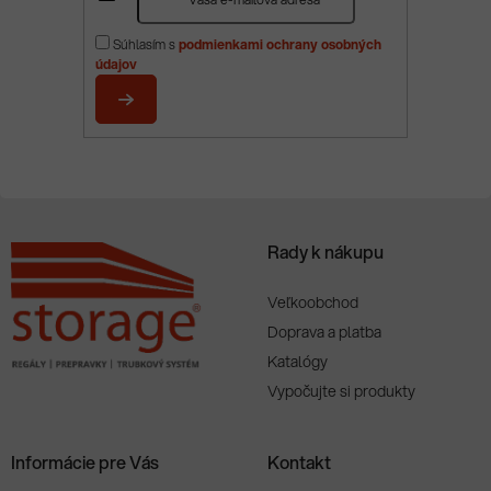
á
p
Súhlasím s
podmienkami ochrany osobných
ä
údajov
t
i
PRIHLÁSIŤ
e
SA
Rady k nákupu
Veľkoobchod
Doprava a platba
Katalógy
Vypočujte si produkty
Informácie pre Vás
Kontakt