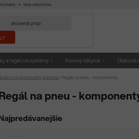
Kontakty
Moja objednávka
AŤ
ly a regálové systémy
Kovový nábytok
Obalové m
regálov na pneumatiky a kolesá
/
Regál na pneu - komponenty
Regál na pneu - komponent
Najpredávanejšie