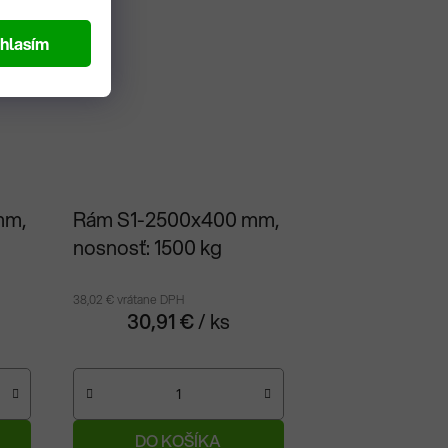
hlasím
mm,
Rám S1-2500x400 mm,
nosnosť: 1500 kg
38,02 € vrátane DPH
30,91 €
/ ks
DO KOŠÍKA