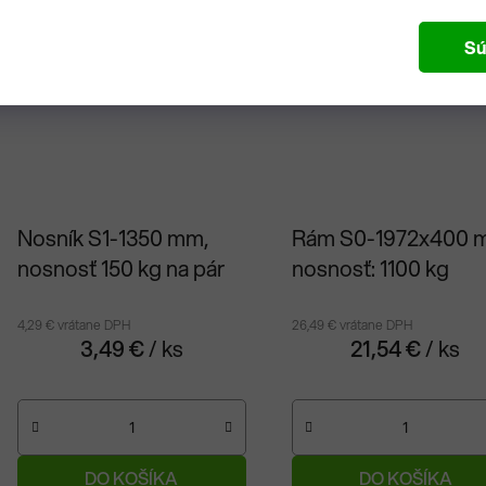
Sú
Nosník S1-1350 mm,
Rám S0-1972x400 
nosnosť 150 kg na pár
nosnosť: 1100 kg
4,29 € vrátane DPH
26,49 € vrátane DPH
3,49 €
/ ks
21,54 €
/ ks
DO KOŠÍKA
DO KOŠÍKA