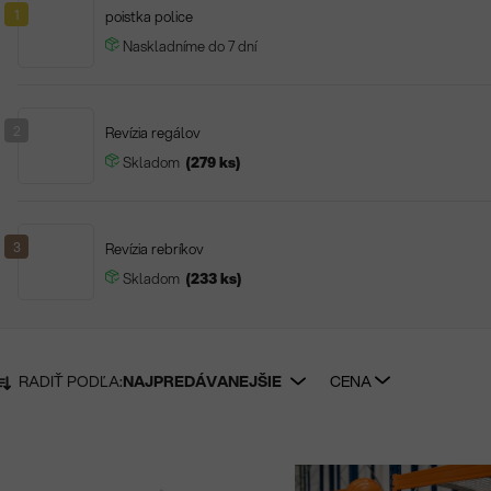
1
poistka police
Naskladníme do 7 dní
2
Revízia regálov
Skladom
(279 ks)
3
Revízia rebríkov
Skladom
(233 ks)
RADIŤ PODĽA:
NAJPREDÁVANEJŠIE
CENA
R
a
d
V