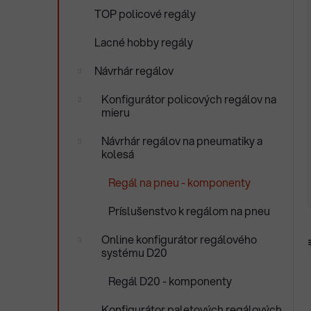
ý
i
TOP policové regály
p
e
a
Lacné hobby regály
n
Návrhár regálov
e
l
Konfigurátor policových regálov na
mieru
Návrhár regálov na pneumatiky a
kolesá
Regál na pneu - komponenty
Príslušenstvo k regálom na pneu
Online konfigurátor regálového
systému D20
Regál D20 - komponenty
Konfigurátor paletových regálových