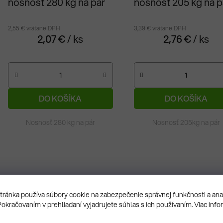
nosnosť 280 kg na pár
nosnosť 205 kg na p
2,55 € vrátane DPH
3,39 € vrátane DPH
2,07 €
/ ks
2,76 €
/ ks
DO KOŠÍKA
DO KOŠÍKA
Skladom
30 ks
Skladom
100 ks
Nosnosť 280 kg na pár
Nosnosť 205kg na pár
ránka používa súbory cookie na zabezpečenie správnej funkčnosti a an
Kód:
30001.95
Kód:
30
Pokračovaním v prehliadaní vyjadrujete súhlas s ich používaním. Viac info