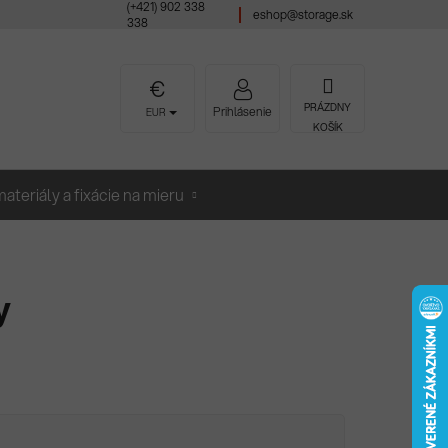
(+421) 902 338
eshop@storage.sk
338
NÁKUPNÝ
PRÁZDNY
Prihlásenie
EUR
KOŠÍK
KOŠÍK
ateriály a fixácie na mieru
y