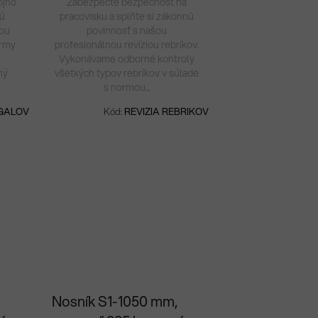
ojho
Zabezpečte bezpečnosť na
nú
pracovisku a splňte si zákonnú
nou
povinnosť s našou
ormy
profesionálnou revíziou rebríkov.
Vykonávame odborné kontroly
ný
všetkých typov rebríkov v súlade
s normou...
EGALOV
Kód:
REVIZIA REBRIKOV
Nosník S1-1050 mm,