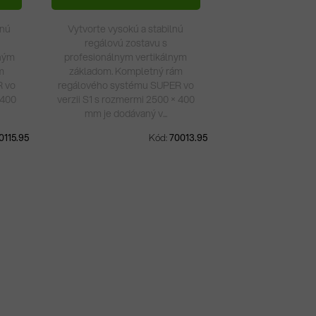
Naskladníme do 7 dní
snú
Vytvorte vysokú a stabilnú
regálovú zostavu s
ným
profesionálnym vertikálnym
m
základom. Kompletný rám
R vo
regálového systému SUPER vo
 400
verzii S1 s rozmermi 2500 × 400
mm je dodávaný v...
0115.95
Kód:
70013.95