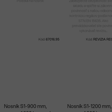
Poistka na nosník
Zabezpečte bezpečnosť sv
skladu a splňte si zákon
povinnosť s našou odbor
kontrolou regálov podľa n
STN EN 15635. Ako
prevádzkovateľ ste povin
vykonávať revíziu...
Kód:
67016.95
Kód:
REVIZIA R
Nosník S1-900 mm,
Nosník S1-1200 mm,