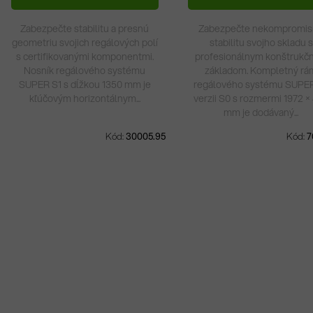
Skladom
98 ks
Skladom
12 ks
Zabezpečte stabilitu a presnú
Zabezpečte nekompromi
geometriu svojich regálových polí
stabilitu svojho skladu s
s certifikovanými komponentmi.
profesionálnym konštrukč
Nosník regálového systému
základom. Kompletný rá
SUPER S1 s dĺžkou 1350 mm je
regálového systému SUPE
kľúčovým horizontálnym...
verzii S0 s rozmermi 1972 ×
mm je dodávaný...
Kód:
30005.95
Kód:
7
O
v
l
á
d
a
c
i
e
p