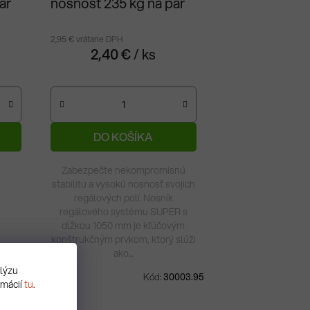
ár
nosnosť 235 kg na pár
2,95 € vrátane DPH
2,40 €
/ ks
DO KOŠÍKA
Skladom
15 ks
Zabezpečte nekompromisnú
stabilitu a vysokú nosnosť svojich
regálových polí. Nosník
regálového systému SUPER s
dĺžkou 1050 mm je kľúčovým
konštrukčným prvkom, ktorý slúži
ako...
alýzu
004.95
Kód:
30003.95
rmácií
tu
.