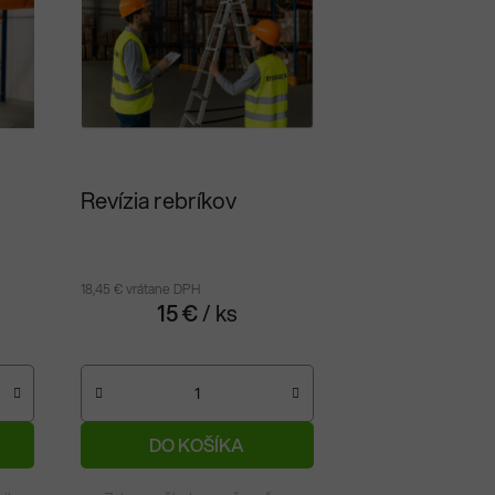
Revízia rebríkov
18,45 € vrátane DPH
15 €
/ ks
DO KOŠÍKA
Skladom
233 ks