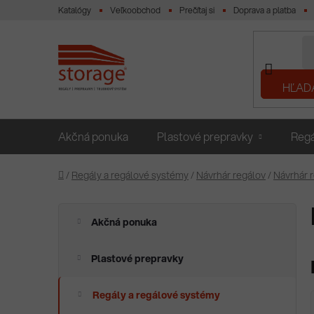
Prejsť
Katalógy
Veľkoobchod
Prečítaj si
Doprava a platba
na
obsah
HĽAD
Akčná ponuka
Plastové prepravky
Regá
Domov
/
Regály a regálové systémy
/
Návrhár regálov
/
Návrhár 
K
Preskočiť
Akčná ponuka
a
kategórie
B
t
o
e
Plastové prepravky
g
č
ó
n
Regály a regálové systémy
r