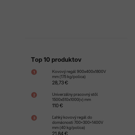
Top 10 produktov
Kovový regál 900x400x1800V
mm (175 kg/polica)
28,73 €
Univerzálny pracovný stôl
1500x510x1000(v) mm
110 €
Ľahký kovový regál do
domácnosti 700×300×1400V
mm (40 kg/polica)
21,84 €