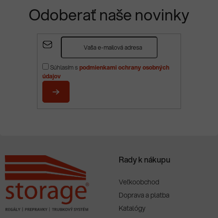
Odoberať naše novinky
Z
á
p
Súhlasím s
podmienkami ochrany osobných
ä
údajov
t
i
PRIHLÁSIŤ
e
SA
Rady k nákupu
Veľkoobchod
Doprava a platba
Katalógy