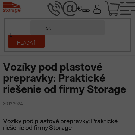
Prejsť
NÁK
na
obsah
KOŠÍ
Domov
HĽADAŤ
/
Prečítaj si
/
Vozíky pod plastové prepravky: Praktické riešenie od
firmy Storage
Vozíky pod plastové
prepravky: Praktické
riešenie od firmy Storage
30.12.2024
Vozíky pod plastové prepravky: Praktické
riešenie od firmy Storage