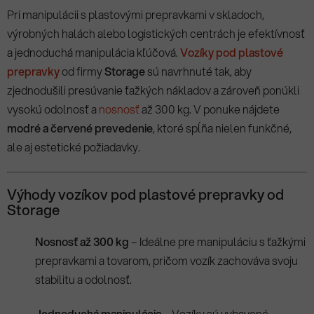
Pri manipulácii s plastovými prepravkami v skladoch,
výrobných halách alebo logistických centrách je efektívnosť
a jednoduchá manipulácia kľúčová.
Vozíky pod plastové
prepravky
od firmy
Storage
sú navrhnuté tak, aby
zjednodušili presúvanie ťažkých nákladov a zároveň ponúkli
vysokú odolnosť a
nosnosť
až 300 kg. V ponuke nájdete
modré a červené prevedenie
, ktoré spĺňa nielen funkčné,
ale aj estetické požiadavky.
Výhody vozíkov pod plastové prepravky od
Storage
Nosnosť až 300 kg
– Ideálne pre manipuláciu s ťažkými
prepravkami a tovarom, pričom vozík zachováva svoju
stabilitu a odolnosť.
Jednoduchá manipulácia
– Vozíky sú vybavené