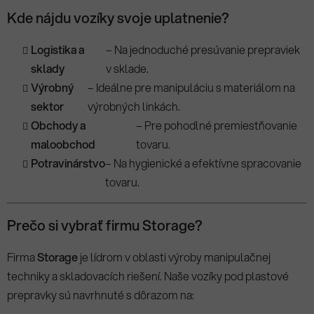
Kde nájdu vozíky svoje uplatnenie?
Logistika a
– Na jednoduché presúvanie prepraviek
sklady
v sklade.
Výrobný
– Ideálne pre manipuláciu s materiálom na
sektor
výrobných linkách.
Obchody a
– Pre pohodlné premiestňovanie
maloobchod
tovaru.
Potravinárstvo
– Na hygienické a efektívne spracovanie
tovaru.
Prečo si vybrať firmu Storage?
Firma
Storage
je lídrom v oblasti výroby manipulačnej
techniky a skladovacích riešení. Naše vozíky pod plastové
prepravky sú navrhnuté s dôrazom na: