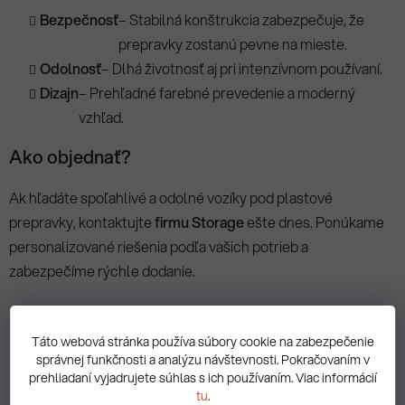
Bezpečnosť
– Stabilná konštrukcia zabezpečuje, že
prepravky zostanú pevne na mieste.
Odolnosť
– Dlhá životnosť aj pri intenzívnom používaní.
Dizajn
– Prehľadné farebné prevedenie a moderný
vzhľad.
Ako objednať?
Ak hľadáte spoľahlivé a odolné vozíky pod plastové
prepravky, kontaktujte
firmu Storage
ešte dnes. Ponúkame
personalizované riešenia podľa vašich potrieb a
zabezpečíme rýchle dodanie.
Táto webová stránka používa súbory cookie na zabezpečenie
správnej funkčnosti a analýzu návštevnosti. Pokračovaním v
prehliadaní vyjadrujete súhlas s ich používaním. Viac informácií
tu
.