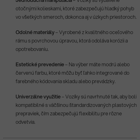
otočnými kolieskami, ktoré zabezpečujú hladký pohyb
vo všetkých smeroch, dokonca aj v úzkych priestoroch.
Odolné materiály
– Vyrobené z kvalitného oceľového
rámu s povrchovou úpravou, ktorá odoláva korózii a
opotrebovaniu.
Estetické prevedenie
– Na výber máte modrú alebo
červenú farbu, ktoré môžu byť ľahko integrované do
farebného kódovania skladu alebo prevádzky.
Univerzálne využitie
– Vozíky sú navrhnuté tak, aby boli
kompatibilné s väčšinou štandardizovaných plastových
prepraviek, čím zabezpečujú flexibilitu pre rôzne
odvetvia.