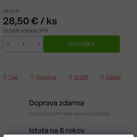
36,72 €
–22 %
28,50 €
/ ks
35,06 € vrátane DPH
Jednotková cena:
DO KOŠÍKA
Tlač
Opýtať sa
Strážiť
Zdieľať
Doprava zdarma
Od 60 € bez DPH máte dopravu ZADARMO
Istota na 6 rokov