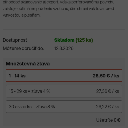
dlhodobé skladovanie aj export. Vďaka perforovanému povrchu
zaisťuje optimálne prúdenie vzduchu, čím chráni váš tovar pred
vlhkosťou a plesňami.
Dostupnosť
Skladom
(125 ks)
Môžeme doručiť do:
12.8.2026
Množstevná zľava
1 - 14 ks
28,50 €
/ ks
15 - 29 ks = zľava 4 %
27,36 €
/ ks
30 a viac ks = zľava 8 %
26,22 €
/ ks
Ušetríte
0 €