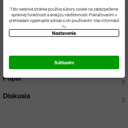
Záruka 72 mesiacov takmer na všetok tovar –
Táto webová stránka používa súbory cookie na zabezpečenie
spoľahlivosť, na ktorú sa môžete dlhodobo
správnej funkčnosti a analýzu návštevnosti. Pokračovaním v
spoľahnúť.
prehliadaní vyjadrujete súhlas s ich používaním. Viac informácií
tu
.
Lokálny sklad
Nastavenie
Vďaka skladu v Novom Meste nad Váhom máte
tovar vždy rýchlo k dispozícii. Expedujeme priamo z
regiónu, bez čakania.
Súhlasím
Popis
Diskusia