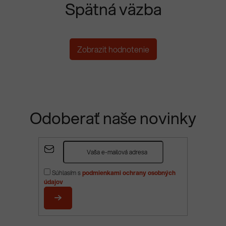
Spätná väzba
Zobrazit hodnotenie
Odoberať naše novinky
Z
á
p
Súhlasím s
podmienkami ochrany osobných
ä
údajov
t
i
PRIHLÁSIŤ
e
SA