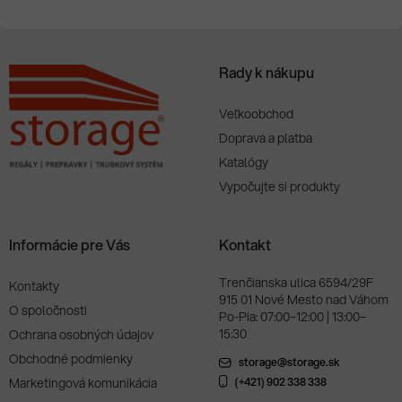
Rady k nákupu
Veľkoobchod
Doprava a platba
Katalógy
Vypočujte si produkty
Informácie pre Vás
Kontakt
Trenčianska ulica 6594/29F
Kontakty
915 01 Nové Mesto nad Váhom
O spoločnosti
Po-Pia: 07:00–12:00 | 13:00–
15:30
Ochrana osobných údajov
Obchodné podmienky
storage@storage.sk
Marketingová komunikácia
(+421) 902 338 338