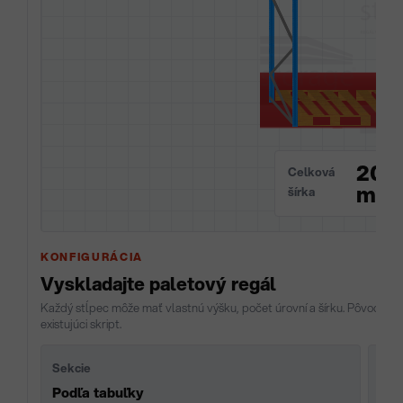
202
Celková
mm
šírka
KONFIGURÁCIA
Vyskladajte paletový regál
Každý stĺpec môže mať vlastnú výšku, počet úrovní a šírku. Pôvodný v
existujúci skript.
Sekcie
Úro
Podľa tabuľky
Vol