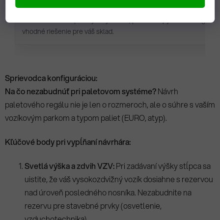
Ak si nie ste istí správnym výberom, pošlite dopyt cez konfigur
vhodné riešenie pre váš sklad.
Sprievodca konfiguráciou:
Na čo nezabudnúť pri paletovom systéme?
Návrh
paletového regálu nie je len o rozmeroch, ale o súhre s vaším
vozíkovým parkom a typom paliet (EURO, atyp).
Kľúčové body pri vypĺňaní návrhára:
Svetlá výška a zdvih VZV:
Pri zadávaní výšky stĺpca sa
uistite, že váš vysokozdvižný vozík dosiahne s rezervou
nad úroveň posledného nosníka. Nezabudnite na
rezervu pre stavebné prvky (osvetlenie,
vzduchotechnika).