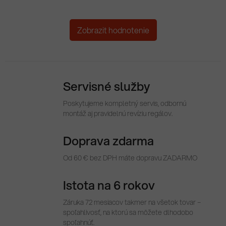
Zobrazit hodnotenie
Servisné služby
Poskytujeme kompletný servis, odbornú
montáž aj pravidelnú revíziu regálov.
Doprava zdarma
Od 60 € bez DPH máte dopravu ZADARMO
Istota na 6 rokov
Záruka 72 mesiacov takmer na všetok tovar –
spoľahlivosť, na ktorú sa môžete dlhodobo
spoľahnúť.