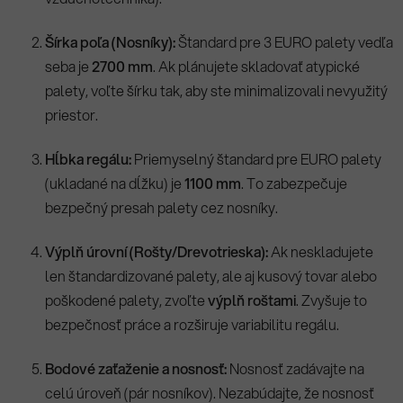
Šírka poľa (Nosníky):
Štandard pre 3 EURO palety vedľa
seba je
2700 mm
. Ak plánujete skladovať atypické
palety, voľte šírku tak, aby ste minimalizovali nevyužitý
priestor.
Hĺbka regálu:
Priemyselný štandard pre EURO palety
(ukladané na dĺžku) je
1100 mm
. To zabezpečuje
bezpečný presah palety cez nosníky.
Výplň úrovní (Rošty/Drevotrieska):
Ak neskladujete
len štandardizované palety, ale aj kusový tovar alebo
poškodené palety, zvoľte
výplň roštami
. Zvyšuje to
bezpečnosť práce a rozširuje variabilitu regálu.
Bodové zaťaženie a nosnosť:
Nosnosť zadávajte na
celú úroveň (pár nosníkov). Nezabúdajte, že nosnosť