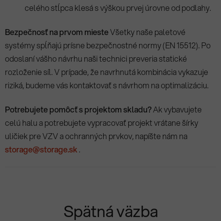
celého stĺpca klesá s výškou prvej úrovne od podlahy.
Bezpečnosť na prvom mieste
Všetky naše paletové
systémy spĺňajú prísne bezpečnostné normy (EN 15512). Po
odoslaní vášho návrhu naši technici preveria statické
rozloženie síl. V prípade, že navrhnutá kombinácia vykazuje
riziká, budeme vás kontaktovať s návrhom na optimalizáciu.
Potrebujete pomôcť s projektom skladu?
Ak vybavujete
celú halu a potrebujete vypracovať projekt vrátane šírky
uličiek pre VZV a ochranných prvkov, napíšte nám na
storage@storage.sk
.
Spätná väzba