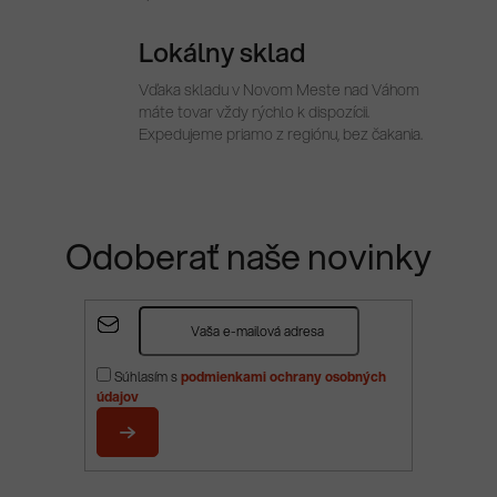
Lokálny sklad
Vďaka skladu v Novom Meste nad Váhom
máte tovar vždy rýchlo k dispozícii.
Expedujeme priamo z regiónu, bez čakania.
Odoberať naše novinky
Z
á
p
Súhlasím s
podmienkami ochrany osobných
ä
údajov
t
i
PRIHLÁSIŤ
e
SA