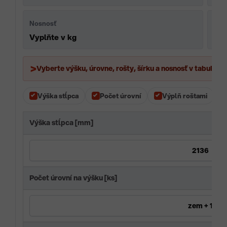
Nosnosť
Roš
Vyplňte v kg
Pod
Vyberte výšku, úrovne, rošty, šírku a nosnosť v tabuľke.
Výška stĺpca
Počet úrovní
Výplň roštami
Výška stĺpca [mm]
Počet úrovní na výšku [ks]