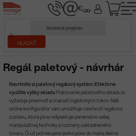
Prejsť
NÁK
na
obsah
KOŠÍ
Domov
HĽADAŤ
/
Regály a regálové systémy
/
Návrhár regálov
/
Konfigurátor
paletových regálových systémov
Regál paletový - návrhár
Navrhnite si paletový regálový systém: Efektívne
využitie výšky skladu
Plánovanie paletového skladu si
vyžaduje presnosť a znalosť logistických tokov. Náš
online konfigurátor vám umožňuje navrhnúť regálovú
zostavu, ktorá plne rešpektuje parametre vašej
manipulačnej techniky a rozmery uskladneného
tovaru. Či už potrebujete jedno pole do malej dielne