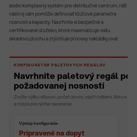
alebo komplexný systém pre distribučné centrum, náš
nástroj vám pomôže definovať kľúčové parametre
nosnosti a kapacity. Navrhnite si bezpečné a
certifikované úložisko, ktoré maximalizuje vašu
skladovú plochu a zrýchľuje procesy nakládky.ova!
KONFIGURÁTOR PALETOVÝCH REGÁLOV
Navrhnite paletový regál podľ
požadovanej nosnosti
Zvoľte výšku stĺpcov, počet úrovní, výplň roštami, šírku a nos
a rozpis pre rýchle nacenenie.
Výstup konfigurácie
Pripravené na dopyt