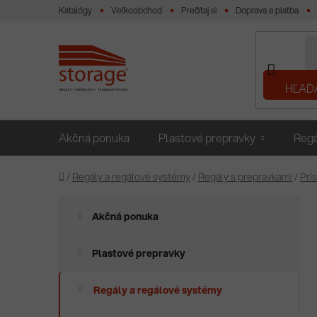
Prejsť
Katalógy
Veľkoobchod
Prečítaj si
Doprava a platba
na
obsah
HĽAD
Akčná ponuka
Plastové prepravky
Regá
Domov
/
Regály a regálové systémy
/
Regály s prepravkami
/
Prí
B
K
Preskočiť
Akčná ponuka
a
o
kategórie
t
č
e
Plastové prepravky
n
g
ý
ó
Regály a regálové systémy
p
r
i
a