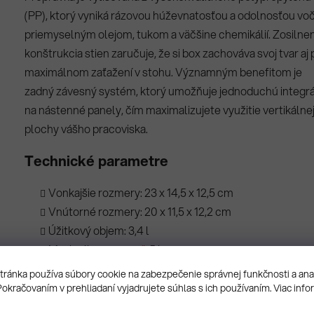
(PP), ktorý vyniká rázovou húževnatosťou a odolnosťou voč
priemyselným olejom, tukom a väčšine chemikálií. Zosilne
konštrukcia stien zaručuje, že si box zachováva svoj tvar aj p
maximálnom zaťažení v stohu. Významným benefitom je
zadný závesný systém, ktorý umožňuje jednoduchú integr
na nástenné panely, čím maximalizujete využitie vertikálne
plochy vášho pracoviska.
Technické parametre
Vonkajšie rozmery: 23 x 14,5 x 12,5 cm
Vnútorné rozmery: 20 x 11,5 x 12,2 cm
Úžitkový objem: 3,4 l
Maximálna
nosnosť
: 5 kg
Vlastná hmotnosť: 0,22 kg
ránka používa súbory cookie na zabezpečenie správnej funkčnosti a an
Materiálové zloženie: PP (Polypropylén)
Pokračovaním v prehliadaní vyjadrujete súhlas s ich používaním. Viac info
Vlastnosti: Stohovateľná, závesná, chemicky odolná