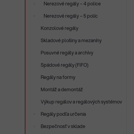
Nerezové regály – 4 police
Nerezové regály – 5 políc
Konzolové regály
Skladové plošiny a mezaníny
Posuvné regály a archívy
Spádové regály (FIFO)
Regály na formy
Montáž a demontáž
Výkup regálov a regálových systémov
Regály podľa určenia
Bezpečnosť v sklade