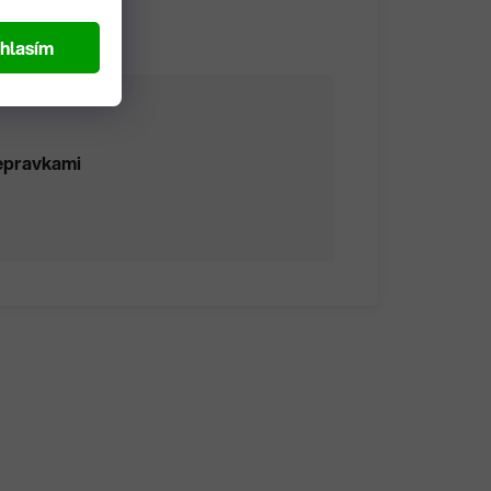
hlasím
repravkami