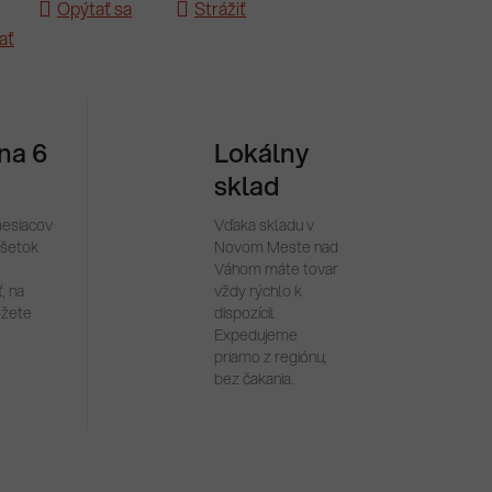
Opýtať sa
Strážiť
ať
 na 6
Lokálny
sklad
mesiacov
Vďaka skladu v
všetok
Novom Meste nad
Váhom máte tovar
, na
vždy rýchlo k
ôžete
dispozícii.
Expedujeme
priamo z regiónu,
bez čakania.