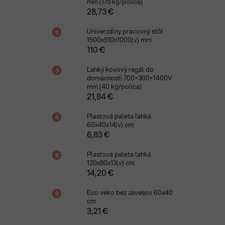
mm (175 kg/polica)
28,73 €
Univerzálny pracovný stôl
1500x510x1000(v) mm
110 €
Ľahký kovový regál do
domácnosti 700×300×1400V
mm (40 kg/polica)
21,84 €
Plastová paleta ľahká
60x40x14(v) cm
6,83 €
Plastová paleta ľahká
120x80x13(v) cm
14,20 €
Eco veko bez závesov 60x40
cm
3,21 €