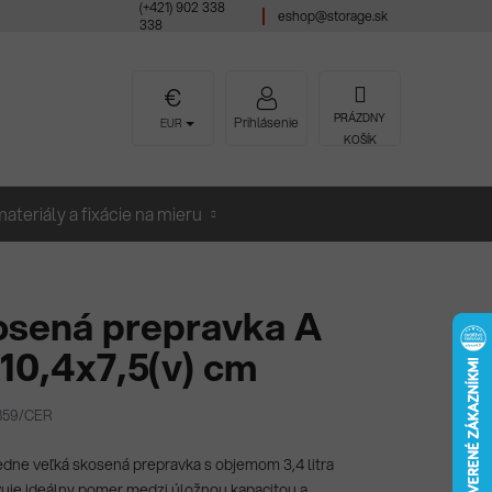
(+421) 902 338
eshop@storage.sk
338
NÁKUPNÝ
PRÁZDNY
Prihlásenie
EUR
KOŠÍK
KOŠÍK
ateriály a fixácie na mieru
osená prepravka A
10,4x7,5(v) cm
359/CER
edne veľká skosená prepravka s objemom 3,4 litra
uje ideálny pomer medzi úložnou kapacitou a