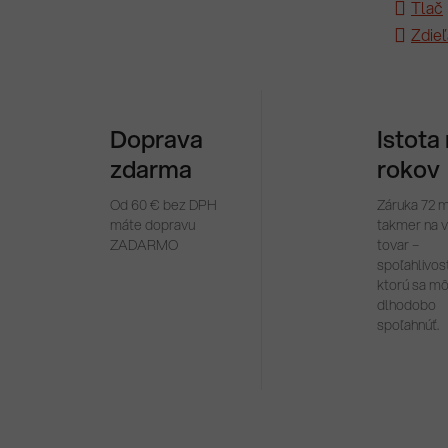
Tlač
Zdieľ
Doprava
Istota
zdarma
rokov
Od 60 € bez DPH
Záruka 72 
máte dopravu
takmer na 
ZADARMO
tovar –
spoľahlivosť
ktorú sa m
dlhodobo
spoľahnúť.