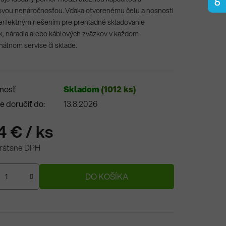
ovou nenáročnosťou. Vďaka otvorenému čelu a nosnosti
perfektným riešením pre prehľadné skladovanie
k, náradia alebo káblových zväzkov v každom
nálnom servise či sklade.
nosť
Skladom
(1012 ks)
 doručiť do:
13.8.2026
4 €
/ ks
vrátane DPH
ová cena:
DO KOŠÍKA