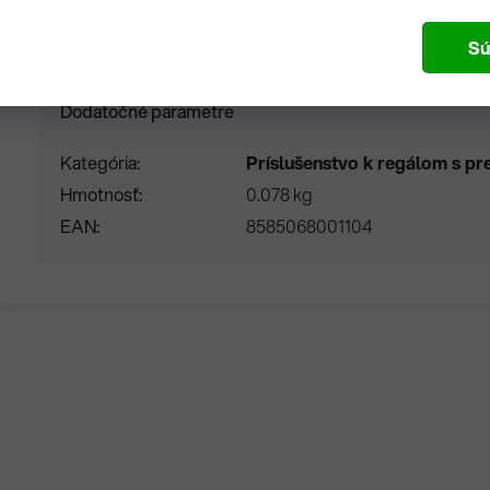
Sú
Dodatočné parametre
Kategória
Príslušenstvo k regálom s p
Hmotnosť
0.078 kg
EAN
8585068001104