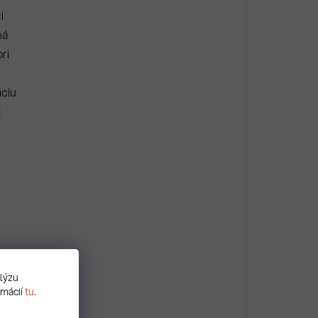
i
ná
ri
áciu
j
alýzu
rmácií
tu
.