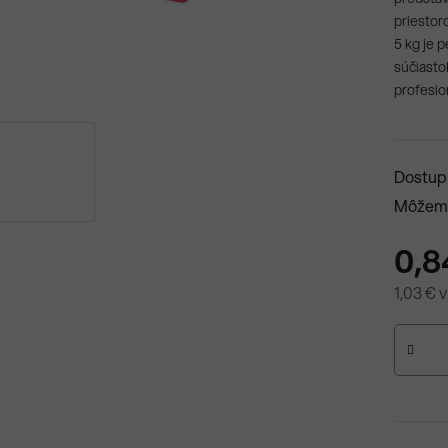
priestor
5 kg je 
súčiasto
profesio
Dostup
Môžeme
0,8
1,03 € 
Jednotk