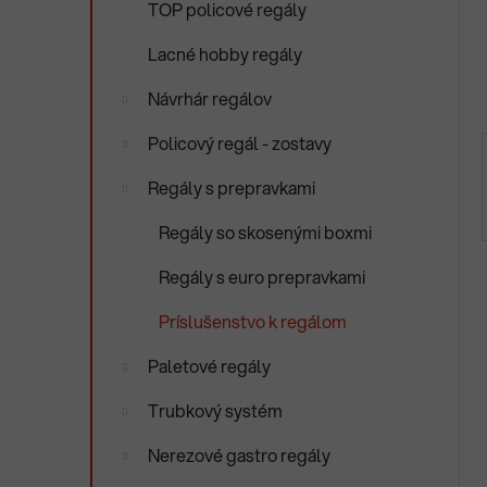
TOP policové regály
e
n
e
Lacné hobby regály
l
Návrhár regálov
Policový regál - zostavy
Regály s prepravkami
Regály so skosenými boxmi
Regály s euro prepravkami
Príslušenstvo k regálom
Paletové regály
Trubkový systém
Nerezové gastro regály