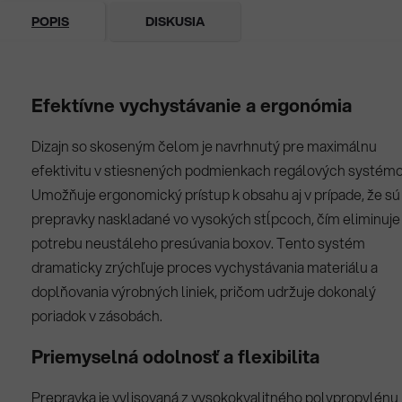
POPIS
DISKUSIA
Efektívne vychystávanie a ergonómia
Dizajn so skoseným čelom je navrhnutý pre maximálnu
efektivitu v stiesnených podmienkach regálových systémo
Umožňuje ergonomický prístup k obsahu aj v prípade, že sú
prepravky naskladané vo vysokých stĺpcoch, čím eliminuje
potrebu neustáleho presúvania boxov. Tento systém
dramaticky zrýchľuje proces vychystávania materiálu a
doplňovania výrobných liniek, pričom udržuje dokonalý
poriadok v zásobách.
Priemyselná odolnosť a flexibilita
Prepravka je vylisovaná z vysokokvalitného polypropylénu