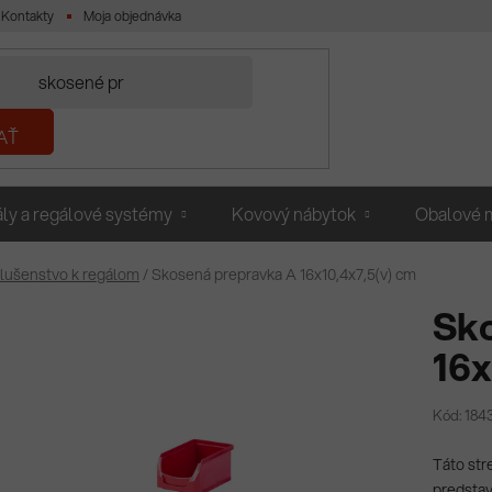
Kontakty
Moja objednávka
AŤ
ly a regálové systémy
Kovový nábytok
Obalové m
slušenstvo k regálom
/
Skosená prepravka A 16x10,4x7,5(v) cm
Sk
16x
Kód: 184
Táto str
predstav