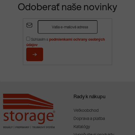
Odoberať naše novinky
Z
á
p
Súhlasím s
podmienkami ochrany osobných
ä
údajov
t
i
PRIHLÁSIŤ
e
SA
Rady k nákupu
Veľkoobchod
Doprava a platba
Katalógy
Vypočujte si produkty