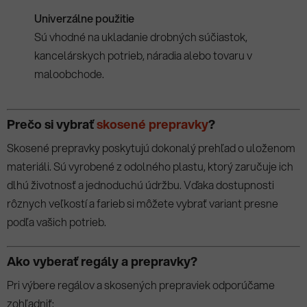
Univerzálne použitie
Sú vhodné na ukladanie drobných súčiastok,
kancelárskych potrieb, náradia alebo tovaru v
maloobchode.
Prečo si vybrať
skosené prepravky
?
Skosené prepravky poskytujú dokonalý prehľad o uloženom
materiáli. Sú vyrobené z odolného plastu, ktorý zaručuje ich
dlhú životnosť a jednoduchú údržbu. Vďaka dostupnosti
rôznych veľkostí a farieb si môžete vybrať variant presne
podľa vašich potrieb.
Ako vyberať regály a prepravky?
Pri výbere regálov a skosených prepraviek odporúčame
zohľadniť: