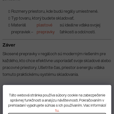
Rozmery priestoru, kde budú regály umiestnené.
Typ tovaru, ktorý budete skladovať.
Materiál
plastové
sú ideálne vďaka svojej
prepraviek –
prepravky
ľahkosti a odolnosti.
Záver
Skosené prepravky v regáloch sú moderným riešením pre
každého, kto chce efektívne usporiadať svoje skladové alebo
pracovné priestory. Ušetrite čas, priestor a energiu vďaka
tomuto praktickému systému skladovania.
Táto webová stránka používa súbory cookie na zabezpečenie
správnej funkčnosti a analýzu návštevnosti. Pokračovaním v
prehliadaní vyjadrujete súhlas s ich používaním. Viac informácií
tu
.