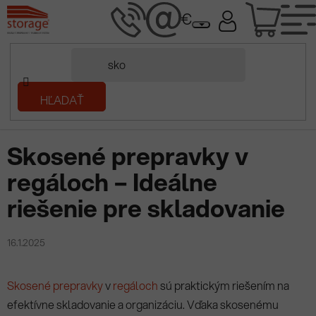
Prejsť
NÁK
na
obsah
KOŠÍ
Domov
HĽADAŤ
/
Prečítaj si
/
Skosené prepravky v regáloch – Ideálne riešenie pre
skladovanie
Skosené prepravky v
regáloch – Ideálne
riešenie pre skladovanie
16.1.2025
Skosené prepravky
v
regáloch
sú praktickým riešením na
efektívne skladovanie a organizáciu. Vďaka skosenému