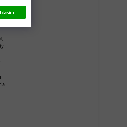
áciu
hlasím
m,
tý
a
e
j
nia