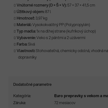
Vnútorné rozmery (D × Š × V):
57 × 37 × 41,5 cm
Úžitkový objem:
87 l
Hmotnosť:
3,97 kg
Materiál:
Vysokokvalitný PP (Polypropylén)
Typ madla:
1x na dlhej strane (kufríkový úchop)
Vybavenie:
Veko s 2 pántmi a 2 uzávermi
Farba:
Sivá
Vlastnosti:
Stohovateľná, chemicky odolná, vhodná n
dopravníky
Dodatočné parametre
Kategória
Euro prepravky s vekom a m
Záruka
72 mesiacov