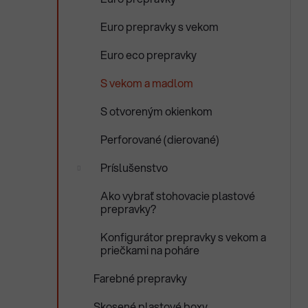
e
n
Euro prepravky s vekom
e
l
Euro eco prepravky
S vekom a madlom
S otvoreným okienkom
Perforované (dierované)
Príslušenstvo
Ako vybrať stohovacie plastové
prepravky?
Konfigurátor prepravky s vekom a
priečkami na poháre
Farebné prepravky
Skosené plastové boxy