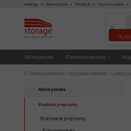
Prejsť
Katalógy
Veľkoobchod
Prečítaj si
Doprava a platba
na
obsah
HĽAD
Akčná ponuka
Plastové prepravky
Regá
Domov
/
Plastové prepravky
/
Stohovacie prepravky
/
S vekom a
B
K
Preskočiť
Akčná ponuka
a
o
kategórie
t
č
e
Plastové prepravky
n
g
ý
ó
Stohovacie prepravky
p
r
i
a
Euro prepravky