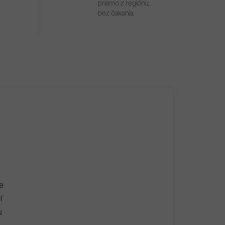
priamo z regiónu,
bez čakania.
e
í
u