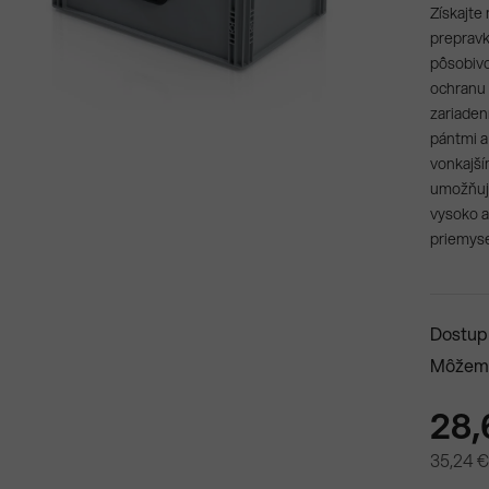
Získajte
prepravk
pôsobivo
ochranu 
zariaden
pántmi a
vonkajší
umožňuje
vysoko a
priemyse
Dostup
Môžeme
28,
35,24 €