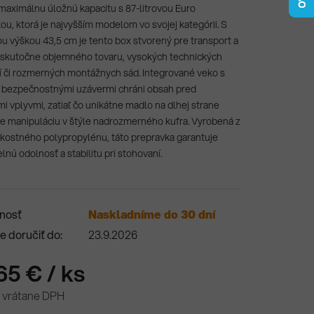
 maximálnu úložnú kapacitu s 87-litrovou Euro
ou, ktorá je najvyšším modelom vo svojej kategórii. S
u výškou 43,5 cm je tento box stvorený pre transport a
skutočne objemného tovaru, vysokých technických
í či rozmerných montážnych sád. Integrované veko s
 bezpečnostnými uzávermi chráni obsah pred
mi vplyvmi, zatiaľ čo unikátne madlo na dlhej strane
 manipuláciu v štýle nadrozmerného kufra. Vyrobená z
kostného polypropylénu, táto prepravka garantuje
lnú odolnosť a stabilitu pri stohovaní.
nosť
Naskladníme do 30 dní
 doručiť do:
23.9.2026
65 €
/ ks
 vrátane DPH