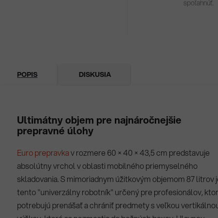
spoľahnúť.
POPIS
DISKUSIA
Ultimátny objem pre najnáročnejšie
prepravné úlohy
Euro prepravka
v rozmere 60 × 40 × 43,5 cm predstavuje
absolútny vrchol v oblasti mobilného priemyselného
skladovania. S mimoriadnym úžitkovým objemom 87 litrov j
tento "univerzálny robotník" určený pre profesionálov, ktor
potrebujú prenášať a chrániť predmety s veľkou vertikálno