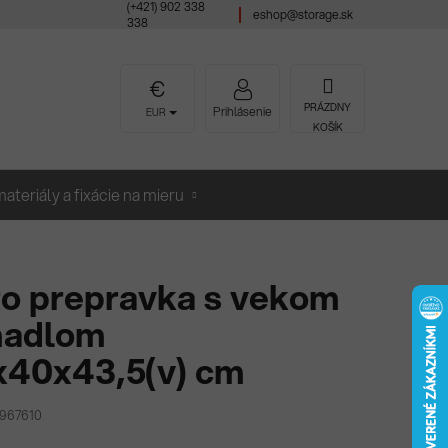
(+421) 902 338
eshop@storage.sk
338
NÁKUPNÝ
PRÁZDNY
Prihlásenie
EUR
KOŠÍK
KOŠÍK
ateriály a fixácie na mieru
o prepravka s vekom
madlom
x40x43,5(v) cm
T967610