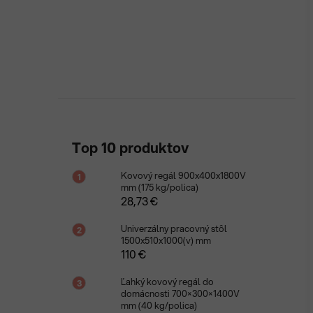
Top 10 produktov
Kovový regál 900x400x1800V
mm (175 kg/polica)
28,73 €
Univerzálny pracovný stôl
1500x510x1000(v) mm
110 €
Ľahký kovový regál do
domácnosti 700×300×1400V
mm (40 kg/polica)