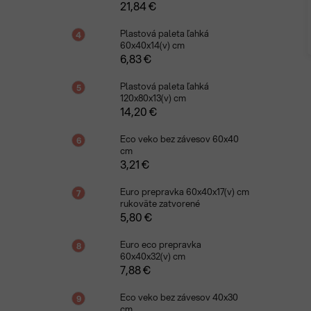
21,84 €
Plastová paleta ľahká
60x40x14(v) cm
6,83 €
Plastová paleta ľahká
120x80x13(v) cm
14,20 €
Eco veko bez závesov 60x40
cm
3,21 €
Euro prepravka 60x40x17(v) cm
rukoväte zatvorené
5,80 €
Euro eco prepravka
60x40x32(v) cm
7,88 €
Eco veko bez závesov 40x30
cm