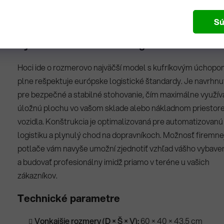
povrch v profesionálnej sivej farbe uľahčuje údržbu a aplik
Sú
identifikačných štítkov.
Systémová efektivita a logistika
Hoci ide o rozmerovo najväčší model s kufríkovým úchopo
plne rešpektuje európske logistické štandardy. Je navrhnu
pre bezpečné a stabilné stohovanie, čím maximálne využív
úložnú plochu vo vašom sklade alebo nákladnom priestor
vozidla. Konštrukcia je optimalizovaná pre automatizovanú
logistiku a plynulý chod na dopravníkoch. Možnosť firemne
potlače vám navyše umožní zjednotiť vzhľad vášho vybave
a budovať profesionálny imidž priamo v teréne u vašich
zákazníkov.
Technické parametre
Vonkajšie rozmery (D × Š × V):
60 × 40 × 43,5 cm