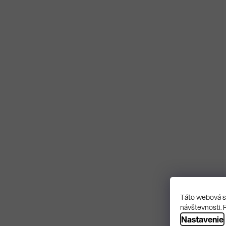
Táto webová st
návštevnosti. 
Nastavenie