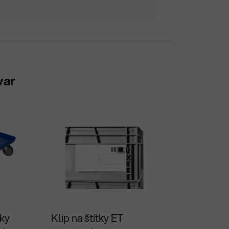
var
Priemerné
ky
Klip na štítky ET
hodnotenie