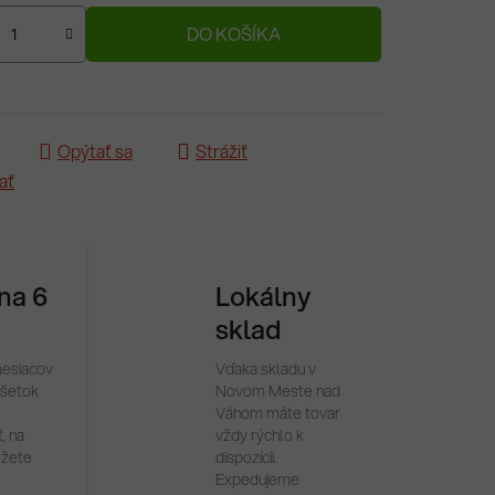
ová cena:
DO KOŠÍKA
Opýtať sa
Strážiť
ať
 na 6
Lokálny
sklad
mesiacov
Vďaka skladu v
všetok
Novom Meste nad
Váhom máte tovar
, na
vždy rýchlo k
ôžete
dispozícii.
Expedujeme