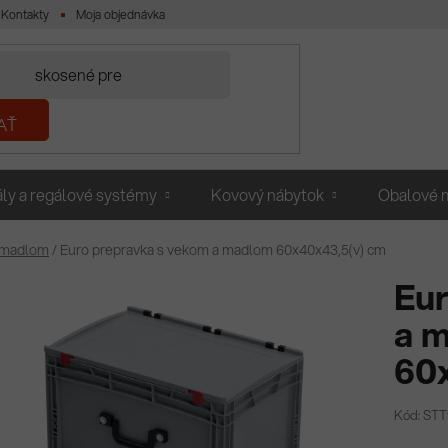
Kontakty
Moja objednávka
AŤ
ly a regálové systémy
Kovový nábytok
Obalové m
 madlom
/
Euro prepravka s vekom a madlom 60x40x43,5(v) cm
Eur
a 
60
Kód: ST