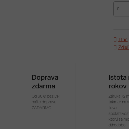
Jednotk
Tlač
Zdieľ
Doprava
Istota
zdarma
rokov
Od 60 € bez DPH
Záruka 72 
máte dopravu
takmer na 
ZADARMO
tovar –
spoľahlivosť
ktorú sa m
dlhodobo