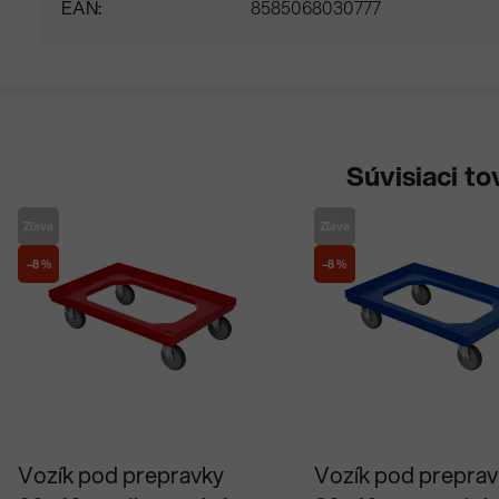
EAN
8585068030777
Súvisiaci to
Zľava
Zľava
–8 %
–8 %
Priemerné
Priemerné
Vozík pod prepravky
Vozík pod preprav
hodnotenie
hodnotenie