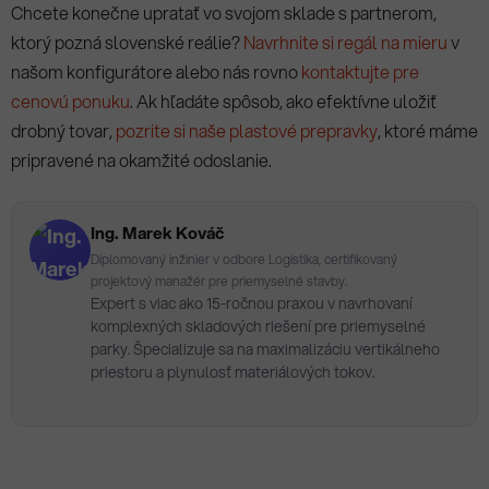
Chcete konečne upratať vo svojom sklade s partnerom,
ktorý pozná slovenské reálie?
Navrhnite si regál na mieru
v
našom konfigurátore alebo nás rovno
kontaktujte pre
cenovú ponuku
. Ak hľadáte spôsob, ako efektívne uložiť
drobný tovar,
pozrite si naše plastové prepravky
, ktoré máme
pripravené na okamžité odoslanie.
Ing. Marek Kováč
Diplomovaný inžinier v odbore Logistika, certifikovaný
projektový manažér pre priemyselné stavby.
Expert s viac ako 15-ročnou praxou v navrhovaní
komplexných skladových riešení pre priemyselné
parky. Špecializuje sa na maximalizáciu vertikálneho
priestoru a plynulosť materiálových tokov.