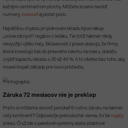
každým centimetrom plochy. Môžete si sami navoliť
rozmery,
nosnosť
aj počet políc.
Najväčšou chybou pri plánovaní skladu býva nákup
„univerzálnych“ regálov z letáku. Tie totiž takmer nikdy
nevyužijú výšku haly. Skúsenosti z praxe ukazujú, že firmy,
ktoré investujú čas do presného návrhu na mieru, dokážu
zvýšiť kapacitu skladu o 30 až 40 %. A to všetko bez toho, aby
museli kopať základy pre novú prístavbu.
Záruka 72 mesiacov nie je preklep
Prečo si môžeme dovoliť ponúkať 6-ročnú záruku na takmer
celý sortiment? Odpoveď je jednoduchá: vieme, čo tie
regály
znesú. Či už ide o paletové systémy alebo plastové