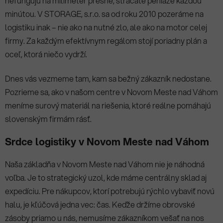
nefungujú na milimeter presne, strácate peniaze každou
minútou. V STORAGE, s.r.o. sa od roku 2010 pozeráme na
logistiku inak – nie ako na nutné zlo, ale ako na motor celej
firmy. Za každým efektívnym regálom stojí poriadny plán a
oceľ, ktorá niečo vydrží.
Dnes vás vezmeme tam, kam sa bežný zákazník nedostane.
Pozrieme sa, ako v našom centre v Novom Meste nad Váhom
meníme surový materiál na riešenia, ktoré reálne pomáhajú
slovenským firmám rásť.
Srdce logistiky v Novom Meste nad Váhom
Naša základňa v Novom Meste nad Váhom nie je náhodná
voľba. Je to strategický uzol, kde máme centrálny sklad aj
expedíciu. Pre nákupcov, ktorí potrebujú rýchlo vybaviť novú
halu, je kľúčová jedna vec: čas. Keďže držíme obrovské
zásoby priamo u nás, nemusíme zákazníkom vešať na nos