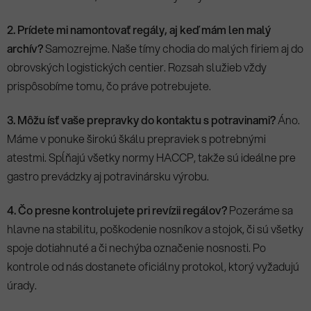
2. Prídete mi namontovať regály, aj keď mám len malý
archív?
Samozrejme. Naše tímy chodia do malých firiem aj do
obrovských logistických centier. Rozsah služieb vždy
prispôsobíme tomu, čo práve potrebujete.
3. Môžu ísť vaše prepravky do kontaktu s potravinami?
Áno.
Máme v ponuke širokú škálu prepraviek s potrebnými
atestmi. Spĺňajú všetky normy HACCP, takže sú ideálne pre
gastro prevádzky aj potravinársku výrobu.
4. Čo presne kontrolujete pri revízii regálov?
Pozeráme sa
hlavne na stabilitu, poškodenie nosníkov a stojok, či sú všetky
spoje dotiahnuté a či nechýba označenie nosnosti. Po
kontrole od nás dostanete oficiálny protokol, ktorý vyžadujú
úrady.