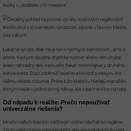
bulíky o „dodávke o tri mesiace“.
Lokálna výroba však nie je len o rýchlych kamiónoch. Je to o
istote. Keď potrebujete atypický rozmer alebo vám chýba
jeden náhradný diel, nemusíte čakať na kontajner z druhého
konca sveta. Stačí zdvihnúť telefón a hovoriť s niekým, kto
vášmu skladu rozumie. Práve túto stabilitu hľadajú manažéri,
ktorým nejde o jednorazový nákup, ale o partnerstvo na roky.
Od nápadu k realite: Prečo nepoužívať
univerzálne riešenia?
Mnoho našich klientov začína pri online návrhárovi regálov.
Tento nástroj sme vytvorili preto, aby ste mali kontrolu nad