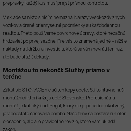
prepravky, každý kus musí prejsť prísnou kontrolou.
V sklade sa nikto s ničím nemazná. Nárazy vysokozdvižných
vozíkov a drsné priemyselné podmienky sú každodennou
realitou. Preto používame povrchové úpravy, ktoré nezačnú
hrdzavieť po prvej sezóne. Pre vás to znamená jediné – nižšie
náklady na údržbu a investíciu, ktorá sa vám nevráti len raz,
ale bude slúžiť dekády.
Montážou to nekončí: Služby priamo v
teréne
Zákulisie STORAGE nie sú len kopy ocele. Sú to hlavne naši
montážnici, ktorí križujú celé Slovensko. Profesionálna
montáž je kritický bod. Regál, ktorý nie je poriadne ukotvený,
je v podstate časovaná bomba. Naše tímy sa postarajú nielen
o osadenie, ale aj o pravidelné revízie, ktoré vám ukladá
zákon.