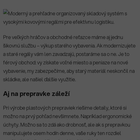
Pre veľkých hráčov a obchodné reťazce máme aj jednu
šikovnú službu – výkup starého vybavenia. Ak modernizujete
a staré regály vám len zavadzajú, postaráme sa o ne. Je to
férový obchod: vy získate voľné miesto a peniaze na nové
vybavenie, my zabezpečíme, aby starý materiál neskončil na
skládke, ale našiel ďalšie využitie.
Aj na prepravke záleží
Pri výrobe plastových prepraviek riešime detaily, ktoré si
možno na prvý pohľad nevšimnete. Napríklad ergonomické
úchyty. Možno sa to zdá ako drobnosť, ale ak s prepravkou
manipulujete osem hodín denne, vaše ruky ten rozdiel