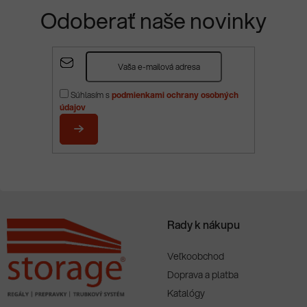
Odoberať naše novinky
Z
á
p
Súhlasím s
podmienkami ochrany osobných
ä
údajov
t
i
PRIHLÁSIŤ
e
SA
Rady k nákupu
Veľkoobchod
Doprava a platba
Katalógy