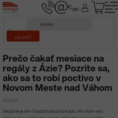
Prejsť
NÁK
na
obsah
KOŠÍ
Domov
HĽADAŤ
/
Prečítaj si
/
Prečo čakať mesiace na regály z Ázie? Pozrite sa, ako
sa to robí poctivo v Novom Meste nad Váhom
Prečo čakať mesiace na
regály z Ázie? Pozrite sa,
ako sa to robí poctivo v
Novom Meste nad Váhom
15.5.2026
Sklad nie je len chladná hala plná krabíc. Ak v ňom veci