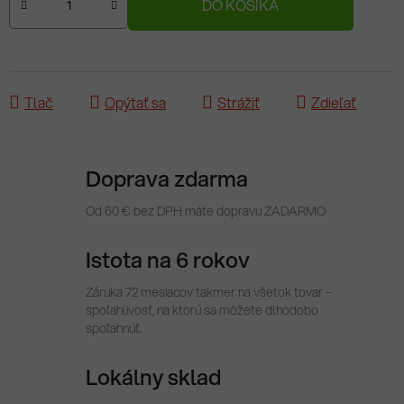
DO KOŠÍKA
Tlač
Opýtať sa
Strážiť
Zdieľať
Doprava zdarma
Od 60 € bez DPH máte dopravu ZADARMO
Istota na 6 rokov
Záruka 72 mesiacov takmer na všetok tovar –
spoľahlivosť, na ktorú sa môžete dlhodobo
spoľahnúť.
Lokálny sklad