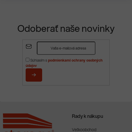
Odoberať naše novinky
Z
á
p
Súhlasím s
podmienkami ochrany osobných
ä
údajov
t
i
PRIHLÁSIŤ
e
SA
Rady k nákupu
Veľkoobchod