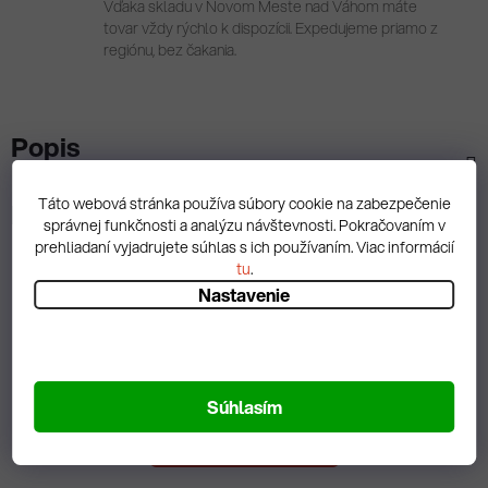
Vďaka skladu v Novom Meste nad Váhom máte
tovar vždy rýchlo k dispozícii. Expedujeme priamo z
regiónu, bez čakania.
Popis
Táto webová stránka používa súbory cookie na zabezpečenie
Diskusia
správnej funkčnosti a analýzu návštevnosti. Pokračovaním v
prehliadaní vyjadrujete súhlas s ich používaním. Viac informácií
tu
.
Nastavenie
Spätná väzba
Súhlasím
Zobrazit hodnotenie