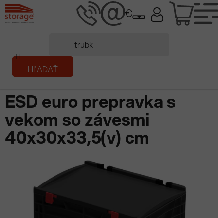
Prejsť
NÁK
na
obsah
KOŠÍ
Domov
HĽADAŤ
/
Plastové prepravky
/
ESD produkty (antistatické)
/
ESD prepravky
s vekom
/
ESD euro prepravka s vekom so závesmi 40x30x33,5(v) cm
ESD euro prepravka s
vekom so závesmi
40x30x33,5(v) cm