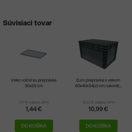
Súvisiaci tovar
Veko voľné ku prepravke
Euro prepravka s vekom
30x20 cm
60x40x34(v) cm rukoväte
otvorené
1,77 € vrátane DPH
13,52 € vrátane DPH
1,44 €
10,99 €
DO KOŠÍKA
DO KOŠÍKA