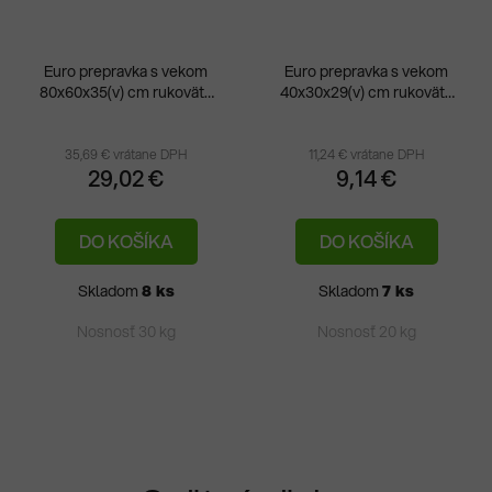
Euro prepravka s vekom
Euro prepravka s vekom
80x60x35(v) cm rukoväte
40x30x29(v) cm rukoväte
otvorené
otvorené
35,69 € vrátane DPH
11,24 € vrátane DPH
29,02 €
9,14 €
DO KOŠÍKA
DO KOŠÍKA
Skladom
8 ks
Skladom
7 ks
Nosnosť 30 kg
Nosnosť 20 kg