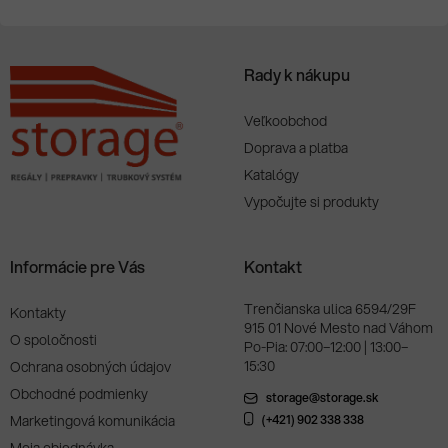
Rady k nákupu
Veľkoobchod
Doprava a platba
Katalógy
Vypočujte si produkty
Informácie pre Vás
Kontakt
Trenčianska ulica 6594/29F
Kontakty
915 01 Nové Mesto nad Váhom
O spoločnosti
Po-Pia: 07:00–12:00 | 13:00–
15:30
Ochrana osobných údajov
Obchodné podmienky
storage@storage.sk
Marketingová komunikácia
(+421) 902 338 338