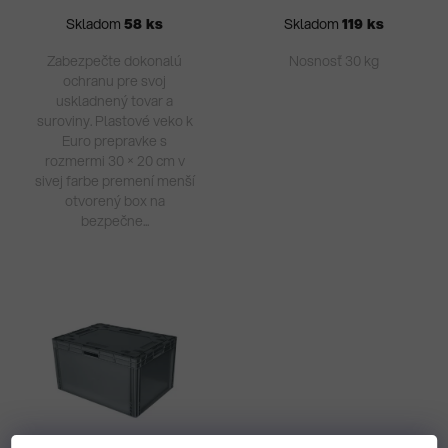
Skladom
58 ks
Skladom
119 ks
Zabezpečte dokonalú
Nosnosť 30 kg
ochranu pre svoj
uskladnený tovar a
suroviny. Plastové veko k
Euro prepravke s
rozmermi 30 × 20 cm v
sivej farbe premení menší
otvorený box na
bezpečne...