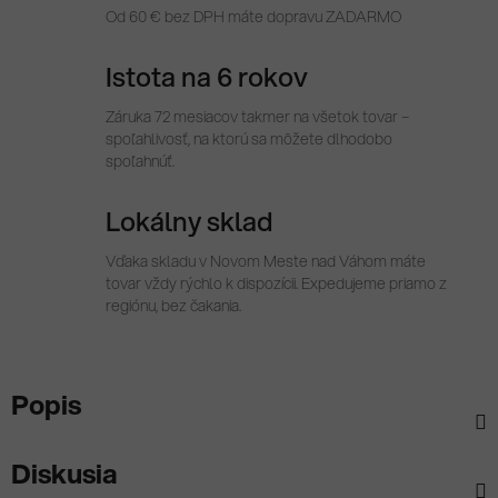
Od 60 € bez DPH máte dopravu ZADARMO
Istota na 6 rokov
Záruka 72 mesiacov takmer na všetok tovar –
spoľahlivosť, na ktorú sa môžete dlhodobo
spoľahnúť.
Lokálny sklad
Vďaka skladu v Novom Meste nad Váhom máte
tovar vždy rýchlo k dispozícii. Expedujeme priamo z
regiónu, bez čakania.
Popis
Diskusia