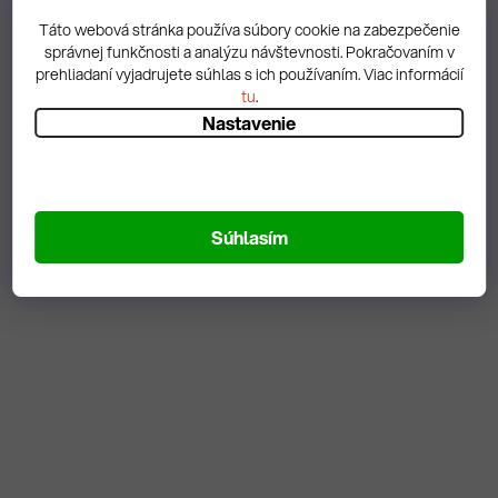
Euro prepravka s vekom
Euro prepravka s vekom
Táto webová stránka používa súbory cookie na zabezpečenie
80x60x44(v) cm rukoväte
40x30x24(v) cm rukoväte
správnej funkčnosti a analýzu návštevnosti. Pokračovaním v
otvorené
otvorené
prehliadaní vyjadrujete súhlas s ich používaním. Viac informácií
tu
.
39,21 € vrátane DPH
7,75 € vrátane DPH
31,88 €
6,30 €
Nastavenie
DO KOŠÍKA
DO KOŠÍKA
Skladom
3 ks
Skladom
78 ks
Súhlasím
Nosnosť 30 kg
Nosnosť 20 kg