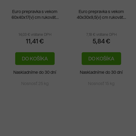
Euro prepravka s vekom
Euro prepravka s vekom
60x40x17(v) cm rukoväte
40x30x9,5(v) cm rukoväte
Priemerné
Pri
zatvorené
zatvorené
hodnotenie
hod
produktu
pro
14,03 € vrátane DPH
7,18 € vrátane DPH
11,41 €
5,84 €
je
je
5,0
1,0
DO KOŠÍKA
DO KOŠÍKA
z
z
5
5
Naskladníme do 30 dní
Naskladníme do 30 dní
hviezdičiek.
hvie
Nosnosť 25 kg
Nosnosť 15 kg