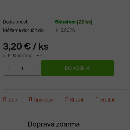
Dostupnosť
Skladom
(22 ks)
Môžeme doručiť do:
14.8.2026
3,20 €
/ ks
3,94 € vrátane DPH
Jednotková cena:
DO KOŠÍKA
Tlač
Opýtať sa
Strážiť
Zdieľať
Doprava zdarma