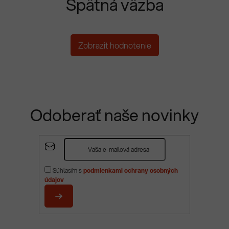
Spätná väzba
Zobrazit hodnotenie
Odoberať naše novinky
Z
á
p
Súhlasím s
podmienkami ochrany osobných
ä
údajov
t
i
PRIHLÁSIŤ
e
SA