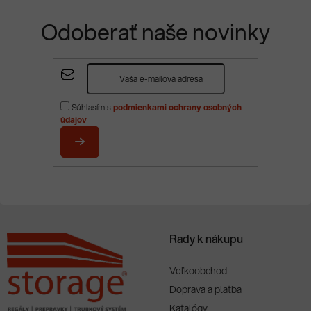
Odoberať naše novinky
Z
á
p
Súhlasím s
podmienkami ochrany osobných
ä
údajov
t
i
PRIHLÁSIŤ
e
SA
Rady k nákupu
Veľkoobchod
Doprava a platba
Katalógy