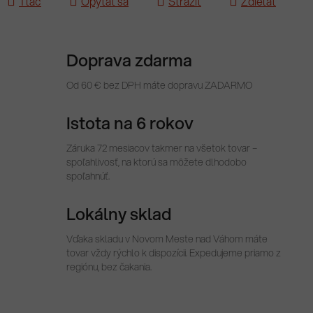
Tlač
Opýtať sa
Strážiť
Zdieľať
Doprava zdarma
Od 60 € bez DPH máte dopravu ZADARMO
Istota na 6 rokov
Záruka 72 mesiacov takmer na všetok tovar –
spoľahlivosť, na ktorú sa môžete dlhodobo
spoľahnúť.
Lokálny sklad
Vďaka skladu v Novom Meste nad Váhom máte
tovar vždy rýchlo k dispozícii. Expedujeme priamo z
regiónu, bez čakania.