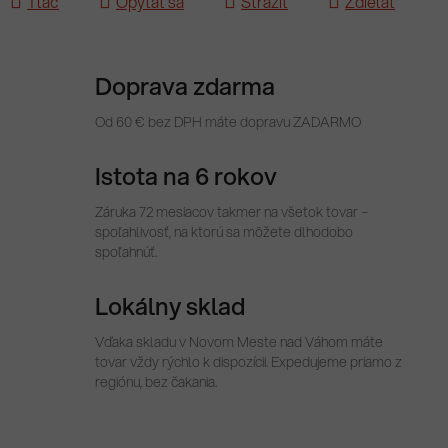
Tlač
Opýtať sa
Strážiť
Zdieľať
Doprava zdarma
Od 60 € bez DPH máte dopravu ZADARMO
Istota na 6 rokov
Záruka 72 mesiacov takmer na všetok tovar –
spoľahlivosť, na ktorú sa môžete dlhodobo
spoľahnúť.
Lokálny sklad
Vďaka skladu v Novom Meste nad Váhom máte
tovar vždy rýchlo k dispozícii. Expedujeme priamo z
regiónu, bez čakania.