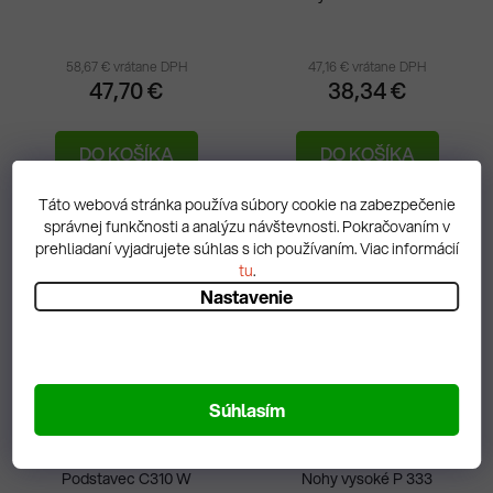
58,67 € vrátane DPH
47,16 € vrátane DPH
47,70 €
38,34 €
DO KOŠÍKA
DO KOŠÍKA
Na objednávku
Na objednávku
Táto webová stránka používa súbory cookie na zabezpečenie
správnej funkčnosti a analýzu návštevnosti. Pokračovaním v
prehliadaní vyjadrujete súhlas s ich používaním. Viac informácií
tu
.
Nastavenie
Súhlasím
Podstavec C310 W
Nohy vysoké P 333