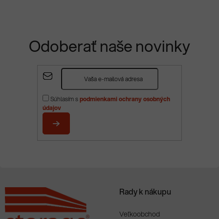
Odoberať naše novinky
Z
á
p
Súhlasím s
podmienkami ochrany osobných
ä
údajov
t
i
PRIHLÁSIŤ
e
SA
Rady k nákupu
Veľkoobchod