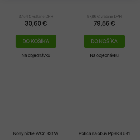
37,64 € vrátane DPH
97,86 € vrátane DPH
30,60 €
79,56 €
DO KOŠÍKA
DO KOŠÍKA
Na objednávku
Na objednávku
Nohy nízke WCn 431 W
Polica na obuv PpBKS 541