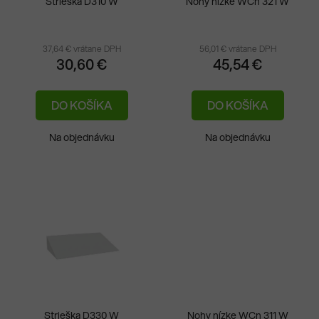
Strieška D310 W
Nohy nízke WCn 321 W
37,64 € vrátane DPH
56,01 € vrátane DPH
30,60 €
45,54 €
DO KOŠÍKA
DO KOŠÍKA
Na objednávku
Na objednávku
Strieška D330 W
Nohy nízke WCn 311 W