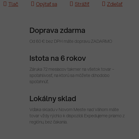
Tlač
Opýtať sa
Strážiť
Zdieľať
Doprava zdarma
Od 60 € bez DPH máte dopravu ZADARMO
Istota na 6 rokov
Záruka 72 mesiacov takmer na všetok tovar –
spoľahlivosť, na ktorú sa môžete dlhodobo
spoľahnúť.
Lokálny sklad
Vďaka skladu v Novom Meste nad Váhom máte
tovar vždy rýchlo k dispozícii. Expedujeme priamo z
regiónu, bez čakania.