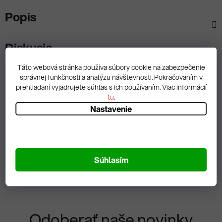
Popis
Diskusia
Táto webová stránka používa súbory cookie na zabezpečenie
správnej funkčnosti a analýzu návštevnosti. Pokračovaním v
prehliadaní vyjadrujete súhlas s ich používaním. Viac informácií
tu
.
Spätná väzba
Nastavenie
Zobrazit hodnotenie
Súhlasím
Odoberať naše novinky