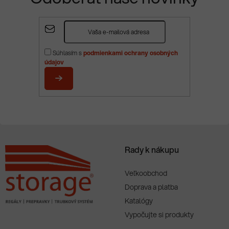
Z
á
p
Súhlasím s
podmienkami ochrany osobných
ä
údajov
t
i
PRIHLÁSIŤ
e
SA
Rady k nákupu
Veľkoobchod
Doprava a platba
Katalógy
Vypočujte si produkty