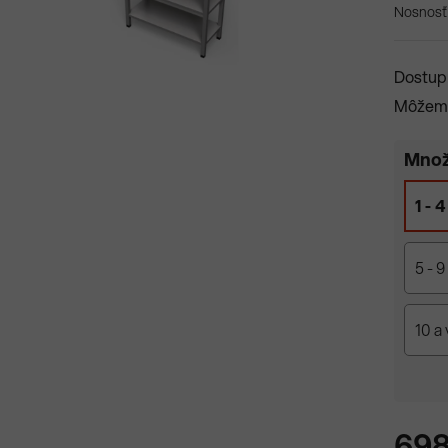
Nosnosť 
Dostup
Môžeme
Množ
1 - 4
5 - 9
10 a 
698