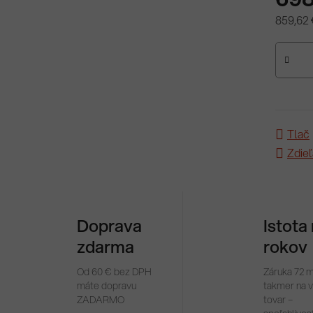
859,62 
Jednotk
Tlač
Zdieľ
Doprava
Istota
zdarma
rokov
Od 60 € bez DPH
Záruka 72 
máte dopravu
takmer na 
ZADARMO
tovar –