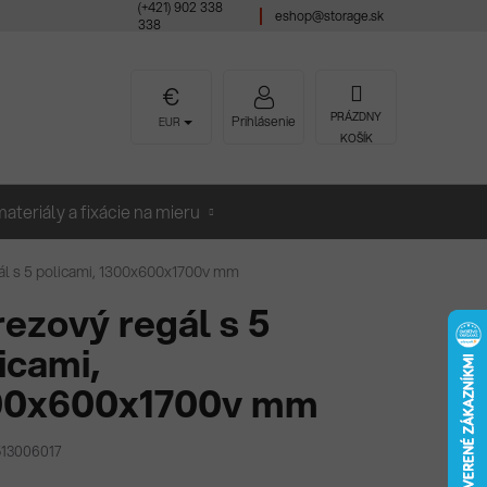
(+421) 902 338
eshop@storage.sk
338
NÁKUPNÝ
PRÁZDNY
Prihlásenie
EUR
KOŠÍK
KOŠÍK
ateriály a fixácie na mieru
ál s 5 policami, 1300x600x1700v mm
ezový regál s 5
icami,
00x600x1700v mm
513006017