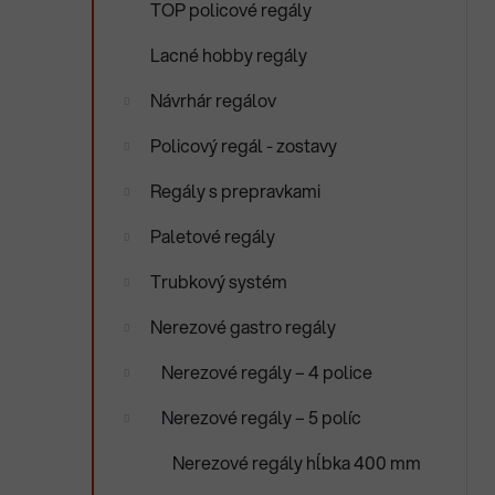
TOP policové regály
e
n
e
Lacné hobby regály
l
Návrhár regálov
Policový regál - zostavy
Regály s prepravkami
Paletové regály
Trubkový systém
Nerezové gastro regály
Nerezové regály – 4 police
Nerezové regály – 5 políc
Nerezové regály hĺbka 400 mm