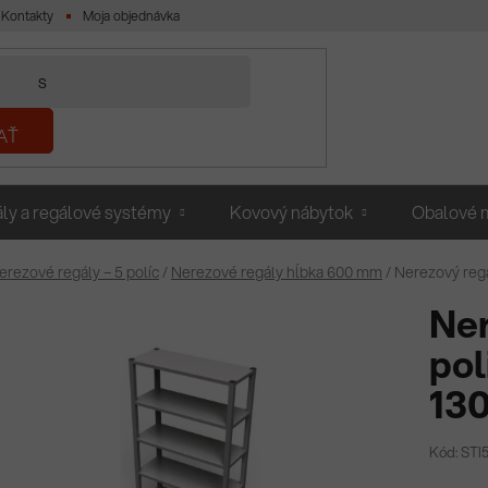
Kontakty
Moja objednávka
AŤ
ly a regálové systémy
Kovový nábytok
Obalové m
erezové regály – 5 políc
/
Nerezové regály hĺbka 600 mm
/
Nerezový reg
Ner
pol
13
Kód: STI