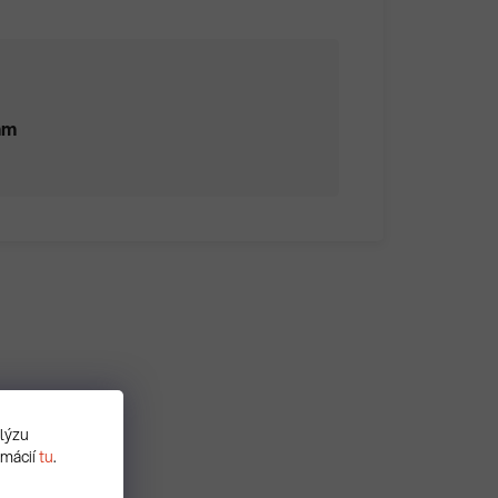
mm
alýzu
rmácií
tu
.