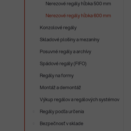
Nerezové regály hĺbka 500 mm
Nerezové regály hĺbka 600 mm
Konzolové regály
Skladové plošiny a mezaníny
Posuvné regály a archívy
Spádové regály (FIFO)
Regály na formy
Montáž a demontáž
Výkup regálov a regálových systémov
Regály podľa určenia
Bezpečnosť v sklade