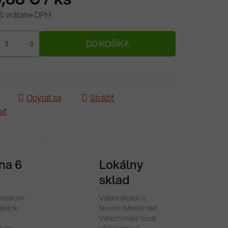
€ vrátane DPH
ová cena:
DO KOŠÍKA
Opýtať sa
Strážiť
ať
 na 6
Lokálny
sklad
mesiacov
Vďaka skladu v
všetok
Novom Meste nad
Váhom máte tovar