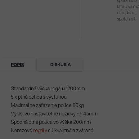
spoľahlivosť
ktorú sa m
dlhodobo
spoľahnúť.
POPIS
DISKUSIA
Štandardná výška regálu 1700mm
5 x plná polica s výstuhou
Maximálne zaťaženie police 80kg
Výškovo nastaviteľné nožičky +/-45mm
Spodná plná polica vo výške 200mm
Nerezové
regály
sú kvalitné a zvárané.