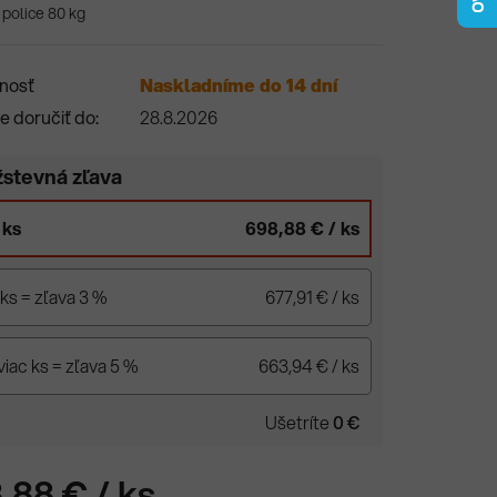
police 80 kg
nosť
Naskladníme do 14 dní
 doručiť do:
28.8.2026
stevná zľava
 ks
698,88 €
/ ks
 ks = zľava 3 %
677,91 €
/ ks
viac ks = zľava 5 %
663,94 €
/ ks
Ušetríte
0 €
,88 €
/ ks