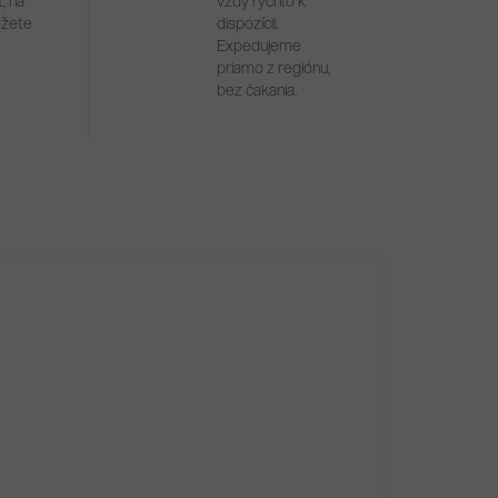
, na
vždy rýchlo k
ôžete
dispozícii.
Expedujeme
priamo z regiónu,
bez čakania.