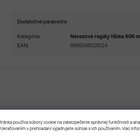
Dodatočné parametre
Kategória
Nerezové regály hĺbka 600 
EAN
8585068028224
ránka používa súbory cookie na zabezpečenie správnej funkčnosti a an
Pokračovaním v prehliadaní vyjadrujete súhlas s ich používaním. Viac info