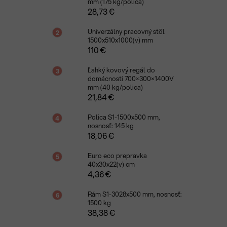
mm (175 kg/polica)
28,73 €
Univerzálny pracovný stôl
1500x510x1000(v) mm
110 €
Ľahký kovový regál do
domácnosti 700×300×1400V
mm (40 kg/polica)
21,84 €
Polica S1-1500x500 mm,
nosnosť: 145 kg
18,06 €
Euro eco prepravka
40x30x22(v) cm
4,36 €
Rám S1-3028x500 mm, nosnosť:
1500 kg
38,38 €