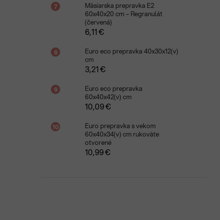
Mäsiarska prepravka E2
60x40x20 cm – Regranulát
(červená)
6,11 €
Euro eco prepravka 40x30x12(v)
cm
3,21 €
Euro eco prepravka
60x40x42(v) cm
10,09 €
Euro prepravka s vekom
60x40x34(v) cm rukoväte
otvorené
10,99 €