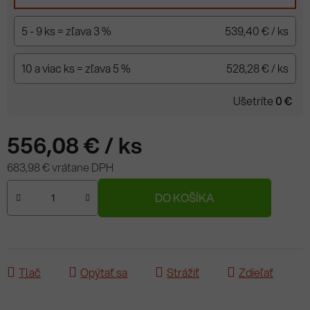
5 - 9 ks = zľava 3 %
539,40 €
/ ks
10 a viac ks = zľava 5 %
528,28 €
/ ks
Ušetríte
0 €
556,08 €
/ ks
683,98 € vrátane DPH
Jednotková cena:
DO KOŠÍKA
Tlač
Opýtať sa
Strážiť
Zdieľať