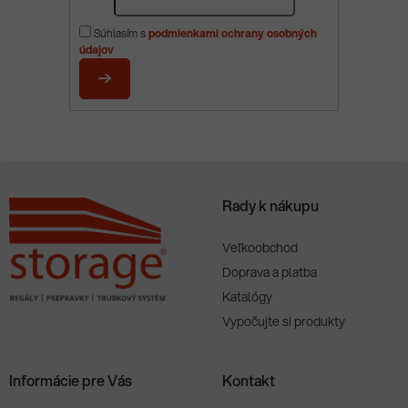
á
p
Súhlasím s
podmienkami ochrany osobných
ä
údajov
t
i
PRIHLÁSIŤ
e
SA
Rady k nákupu
Veľkoobchod
Doprava a platba
Katalógy
Vypočujte si produkty
Informácie pre Vás
Kontakt