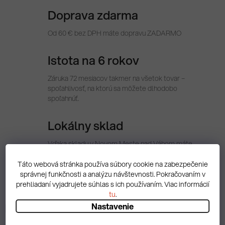
Doprava zdarma
Od 60 € bez DPH máte dopravu ZADARMO
Istota na 6 rokov
Záruka 72 mesiacov takmer na všetok tovar –
spoľahlivosť, na ktorú sa môžete dlhodobo
spoľahnúť.
Lokálny sklad
Vďaka skladu v Novom Meste nad Váhom máte
tovar vždy rýchlo k dispozícii. Expedujeme priamo z
regiónu, bez čakania.
Táto webová stránka používa súbory cookie na zabezpečenie
správnej funkčnosti a analýzu návštevnosti. Pokračovaním v
prehliadaní vyjadrujete súhlas s ich používaním. Viac informácií
tu
.
Popis
Nastavenie