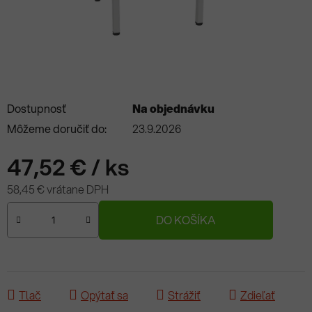
Dostupnosť
Na objednávku
Môžeme doručiť do:
23.9.2026
47,52 €
/ ks
58,45 € vrátane DPH
Jednotková cena:
DO KOŠÍKA
Tlač
Opýtať sa
Strážiť
Zdieľať