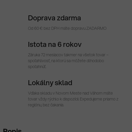
Doprava zdarma
Od 60 € bez DPH máte dopravu ZADARMO
Istota na 6 rokov
Záruka 72 mesiacov takmer na všetok tovar –
spoľahlivosť, na ktorú sa môžete dlhodobo
spoľahnúť.
Lokálny sklad
Vďaka skladu v Novom Meste nad Váhom máte
tovar vždy rýchlo k dispozícii. Expedujeme priamo z
regiónu, bez čakania.
Popis