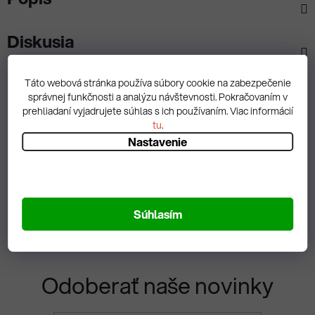
Diskusia
Táto webová stránka používa súbory cookie na zabezpečenie
správnej funkčnosti a analýzu návštevnosti. Pokračovaním v
prehliadaní vyjadrujete súhlas s ich používaním. Viac informácií
Spätná väzba
tu
.
Nastavenie
Zobrazit hodnotenie
Súhlasím
Odoberať naše novinky