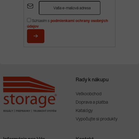
Z
á
p
Súhlasím s
podmienkami ochrany osobných
ä
údajov
t
i
PRIHLÁSIŤ
e
SA
Rady k nákupu
Veľkoobchod
Doprava a platba
Katalógy
Vypočujte si produkty
Informácie pre Vás
Kontakt