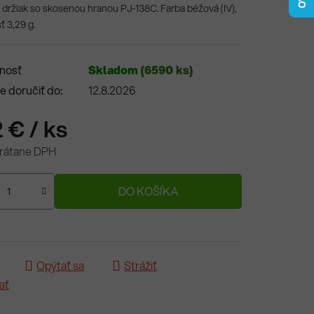
 držiak so skosenou hranou PJ-138C. Farba béžová (IV),
 3,29 g.
nosť
Skladom
(6590 ks)
 doručiť do:
12.8.2026
2 €
/ ks
vrátane DPH
ová cena:
DO KOŠÍKA
Opýtať sa
Strážiť
ať