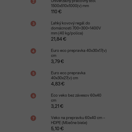
Univerzálny pracovný stôl
1500x510x1000(v) mm
110 €
Ľahký kovový regál do
domácnosti 700×300×1400V
mm (40 kg/polica)
21,84 €
Euro eco prepravka 40x30x17(v)
cm
3,79 €
Euro eco prepravka
40x30x27(v) cm
4,83 €
Eco veko bez závesov 60x40
cm
3,21 €
Veko na prepravku 60x40 cm –
HDPE (Mliečne biele)
5,10 €