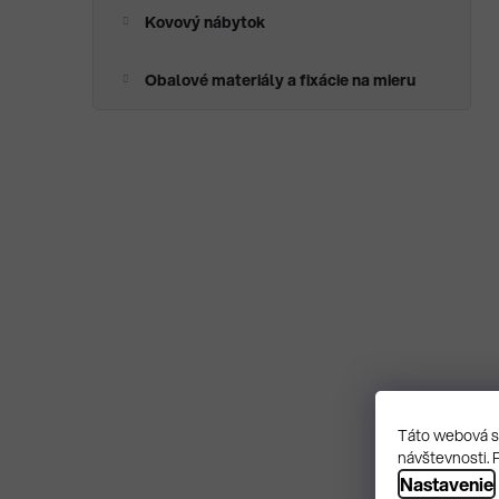
Kovový nábytok
Obalové materiály a fixácie na mieru
Táto webová st
návštevnosti. 
Nastavenie