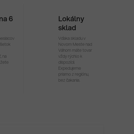
 na 6
Lokálny
sklad
mesiacov
Vďaka skladu v
všetok
Novom Meste nad
Váhom máte tovar
, na
vždy rýchlo k
ôžete
dispozícii.
Expedujeme
priamo z regiónu,
bez čakania.