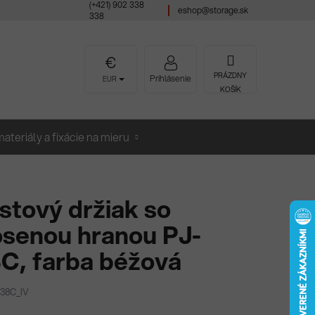
(+421) 902 338
eshop@storage.sk
338
NÁKUPNÝ
PRÁZDNY
Prihlásenie
EUR
KOŠÍK
KOŠÍK
ateriály a fixácie na mieru
stový držiak so
senou hranou PJ-
C, farba béžová
138C_IV