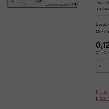
Plastový
hmotnosť
Dostup
Môžeme
0,1
0,15 € 
Jednotk
Tlač
Zdieľ