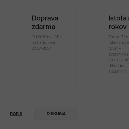
Doprava
Istota
zdarma
rokov
Od 60 € bez DPH
Záruka 72 
máte dopravu
takmer na 
ZADARMO
tovar –
spoľahlivosť
ktorú sa m
dlhodobo
spoľahnúť.
POPIS
DISKUSIA