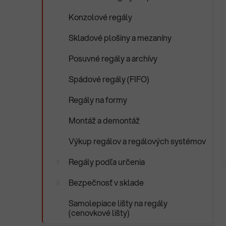
Konzolové regály
Skladové plošiny a mezaníny
Posuvné regály a archívy
Spádové regály (FIFO)
Regály na formy
Montáž a demontáž
Výkup regálov a regálových systémov
Regály podľa určenia
Bezpečnosť v sklade
Samolepiace lišty na regály
(cenovkové lišty)