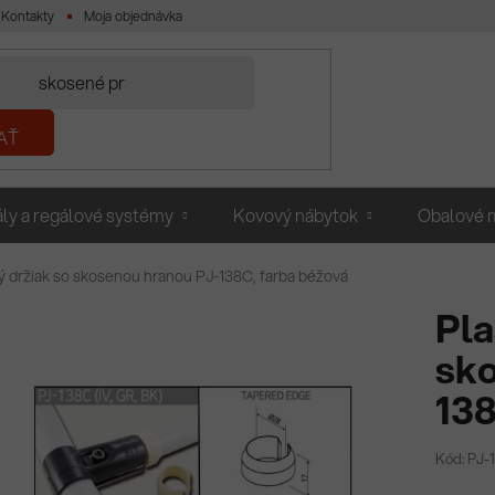
Kontakty
Moja objednávka
AŤ
ly a regálové systémy
Kovový nábytok
Obalové m
ý držiak so skosenou hranou PJ-138C, farba béžová
Pla
sko
138
Kód: PJ-