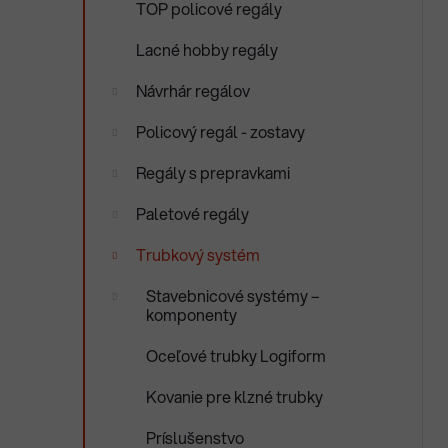
TOP policové regály
e
n
e
Lacné hobby regály
l
Návrhár regálov
Policový regál - zostavy
Regály s prepravkami
Paletové regály
Trubkový systém
Stavebnicové systémy –
komponenty
Oceľové trubky Logiform
Kovanie pre klzné trubky
Príslušenstvo