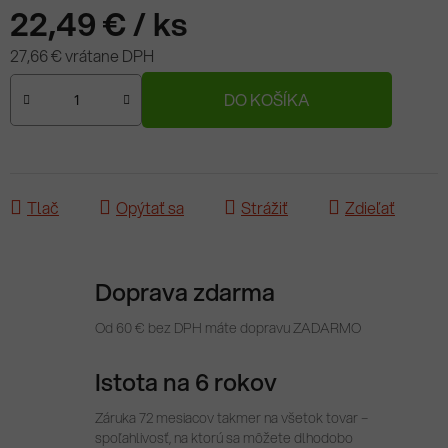
22,49 €
/ ks
27,66 € vrátane DPH
Jednotková cena:
DO KOŠÍKA
Tlač
Opýtať sa
Strážiť
Zdieľať
Doprava zdarma
Od 60 € bez DPH máte dopravu ZADARMO
Istota na 6 rokov
Záruka 72 mesiacov takmer na všetok tovar –
spoľahlivosť, na ktorú sa môžete dlhodobo