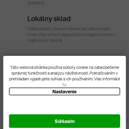
spoľahnúť.
Lokálny sklad
Vďaka skladu v Novom Meste nad Váhom máte
tovar vždy rýchlo k dispozícii. Expedujeme priamo z
regiónu, bez čakania.
Popis
Táto webová stránka používa súbory cookie na zabezpečenie
správnej funkčnosti a analýzu návštevnosti. Pokračovaním v
prehliadaní vyjadrujete súhlas s ich používaním. Viac informácií
Diskusia
tu
.
Nastavenie
Spätná väzba
Súhlasím