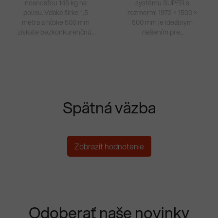
nosnosťou 145 kg na
systému SUPER s
policu. Vďaka šírke 1,5
rozmermi 1972 × 1500 ×
metra a hĺbke 500 mm
500 mm je ideálnym
získate bezkonkurenčnú...
riešením pre...
Spätná väzba
Zobrazit hodnotenie
Odoberať naše novinky