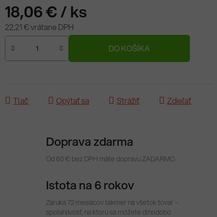
18,06 €
/ ks
22,21 € vrátane DPH
Jednotková cena:
DO KOŠÍKA
Tlač
Opýtať sa
Strážiť
Zdieľať
Doprava zdarma
Od 60 € bez DPH máte dopravu ZADARMO
Istota na 6 rokov
Záruka 72 mesiacov takmer na všetok tovar –
spoľahlivosť, na ktorú sa môžete dlhodobo