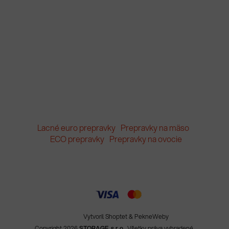
Lacné euro prepravky
Prepravky na mäso
ECO prepravky
Prepravky na ovocie
Vytvoril Shoptet
&
PekneWeby
Copyright 2026
STORAGE, s.r.o.
. Všetky práva vyhradené.