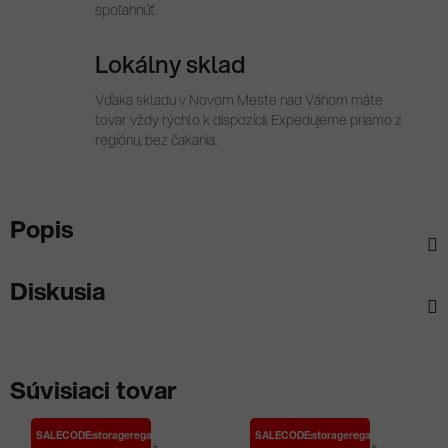
spoľahnúť.
Lokálny sklad
Vďaka skladu v Novom Meste nad Váhom máte
tovar vždy rýchlo k dispozícii. Expedujeme priamo z
regiónu, bez čakania.
Popis
Diskusia
Súvisiaci tovar
SALECODE:storageregale:10:%
SALECODE:storageregale:10:%