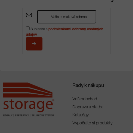
Z
á
p
Súhlasím s
podmienkami ochrany osobných
ä
údajov
t
i
PRIHLÁSIŤ
e
SA
Rady k nákupu
Veľkoobchod
Doprava a platba
Katalógy
Vypočujte si produkty