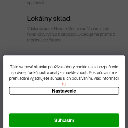
spoľahnúť.
Lokálny sklad
Vďaka skladu v Novom Meste nad Váhom máte
tovar vždy rýchlo k dispozícii. Expedujeme priamo z
regiónu, bez čakania.
Popis
Táto webová stránka používa súbory cookie na zabezpečenie
správnej funkčnosti a analýzu návštevnosti. Pokračovaním v
prehliadaní vyjadrujete súhlas s ich používaním. Viac informácií
Diskusia
tu
.
Nastavenie
Spätná väzba
Súhlasím