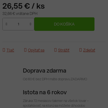
26,55 €
/ ks
32,66 € vrátane DPH
Jednotková cena:
DO KOŠÍKA
Tlač
Opýtať sa
Strážiť
Zdieľať
Doprava zdarma
Od 60 € bez DPH máte dopravu ZADARMO
Istota na 6 rokov
Záruka 72 mesiacov takmer na všetok tovar –
spoľahlivosť, na ktorú sa môžete dlhodobo