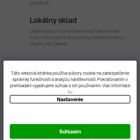
spoľahnúť.
Lokálny sklad
Vďaka skladu v Novom Meste nad Váhom máte
tovar vždy rýchlo k dispozícii. Expedujeme priamo z
regiónu, bez čakania.
Popis
Táto webová stránka používa súbory cookie na zabezpečenie
správnej funkčnosti a analýzu návštevnosti. Pokračovaním v
prehliadaní vyjadrujete súhlas s ich používaním. Viac informácií
Diskusia
tu
.
Nastavenie
Spätná väzba
Súhlasím