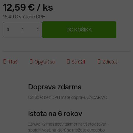
12,59 €
/ ks
15,49 € vrátane DPH
Jednotková cena:
DO KOŠÍKA
Tlač
Opýtať sa
Strážiť
Zdieľať
Doprava zdarma
Od 60 € bez DPH máte dopravu ZADARMO
Istota na 6 rokov
Záruka 72 mesiacov takmer na všetok tovar –
spoľahlivosť, na ktorú sa môžete dlhodobo