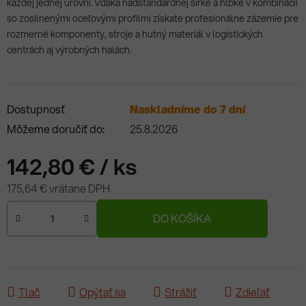
každej jednej úrovni. Vďaka nadštandardnej šírke a hĺbke v kombinácii
so zosilnenými oceľovými profilmi získate profesionálne zázemie pre
rozmerné komponenty, stroje a hutný materiál v logistických
centrách aj výrobných halách.
Dostupnosť
Naskladníme do 7 dní
Môžeme doručiť do:
25.8.2026
142,80 €
/ ks
175,64 € vrátane DPH
Jednotková cena:
DO KOŠÍKA
Tlač
Opýtať sa
Strážiť
Zdieľať