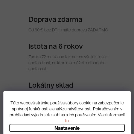
Doprava zdarma
Od 60 € bez DPH máte dopravu ZADARMO
Istota na 6 rokov
Záruka 72 mesiacov takmer na všetok tovar –
spoľahlivosť, na ktorú sa môžete dlhodobo
spoľahnúť.
Lokálny sklad
Vďaka skladu v Novom Meste nad Váhom máte
tovar vždy rýchlo k dispozícii. Expedujeme priamo z
Táto webová stránka používa súbory cookie na zabezpečenie
regiónu, bez čakania.
správnej funkčnosti a analýzu návštevnosti. Pokračovaním v
prehliadaní vyjadrujete súhlas s ich používaním. Viac informácií
tu
.
Nastavenie