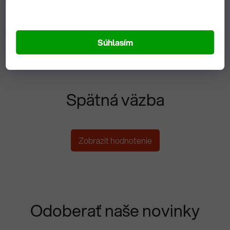
Popis
Diskusia
Súhlasím
Spätná väzba
Zobrazit hodnotenie
Odoberať naše novinky