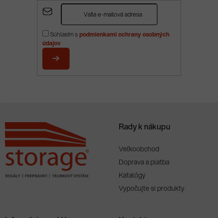
Z
á
p
Súhlasím s
podmienkami ochrany osobných
ä
údajov
t
i
PRIHLÁSIŤ
e
SA
Rady k nákupu
Veľkoobchod
Doprava a platba
Katalógy
Vypočujte si produkty