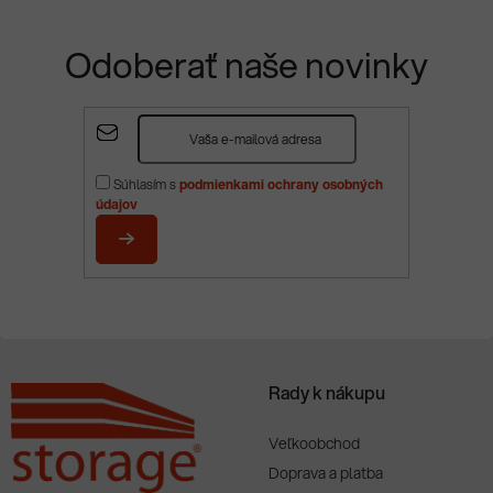
Odoberať naše novinky
Z
á
p
Súhlasím s
podmienkami ochrany osobných
ä
údajov
t
i
PRIHLÁSIŤ
e
SA
Rady k nákupu
Veľkoobchod
Doprava a platba