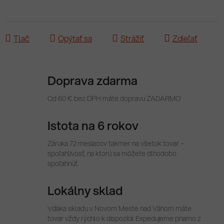
Tlač
Opýtať sa
Strážiť
Zdieľať
Doprava zdarma
Od 60 € bez DPH máte dopravu ZADARMO
Istota na 6 rokov
Záruka 72 mesiacov takmer na všetok tovar –
spoľahlivosť, na ktorú sa môžete dlhodobo
spoľahnúť.
Lokálny sklad
Vďaka skladu v Novom Meste nad Váhom máte
tovar vždy rýchlo k dispozícii. Expedujeme priamo z