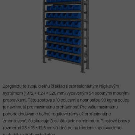
Zorganizujte svoju dielňu či sklad s profesionálnym regálovým
systémom (1972 × 1124 × 320 mm) vybaveným 54 odolnými modrými
prepravkami. Táto zostava s 10 policami a nosnosťou 90 kg na policu
je navrhnutá pre maximálnu prehľadnosť. Pre vašu maximálnu
pohodu dodávame bočné regálové rámy už profesionálne
zmontované, čo skracuje čas inštalácie na minimum. Plastové boxy s
rozmermi 23 × 15 × 12,5 cm sú ideálne na triedenie spojovacieho
materiálu a drobných dielov.