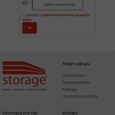
á
p
Súhlasím s
podmienkami ochrany osobných
ä
údajov
t
i
PRIHLÁSIŤ
e
SA
Rady k nákupu
Veľkoobchod
Doprava a platba
Katalógy
Vypočujte si produkty
Informácie pre Vás
Kontakt