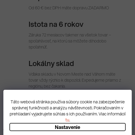
Od 60 € bez DPH máte dopravu ZADARMO
Istota na 6 rokov
Záruka 72 mesiacov takmer na všetok tovar –
spoľahlivosť, na ktorú sa môžete dlhodobo
spoľahnúť.
Lokálny sklad
Vďaka skladu v Novom Meste nad Váhom máte
tovar vždy rýchlo k dispozícii. Expedujeme priamo z
regiónu, bez čakania.
Táto webová stránka používa súbory cookie na zabezpečenie
správnej funkčnosti a analýzu návštevnosti. Pokračovaním v
Popis
prehliadaní vyjadrujete súhlas s ich používaním. Viac informácií
tu
.
Nastavenie
Videá (1)