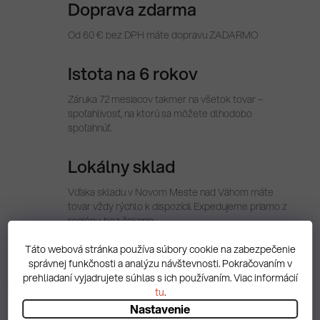
Doprava zdarma
Od 60 € bez DPH máte dopravu ZADARMO
Istota na 6 rokov
Záruka 72 mesiacov takmer na všetok tovar –
spoľahlivosť, na ktorú sa môžete dlhodobo
spoľahnúť.
Lokálny sklad
Vďaka skladu v Novom Meste nad Váhom máte
tovar vždy rýchlo k dispozícii. Expedujeme priamo z
regiónu, bez čakania.
Táto webová stránka používa súbory cookie na zabezpečenie
správnej funkčnosti a analýzu návštevnosti. Pokračovaním v
prehliadaní vyjadrujete súhlas s ich používaním. Viac informácií
Popis
tu
.
Nastavenie