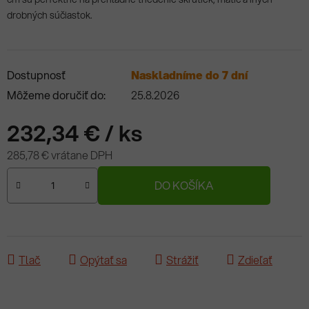
drobných súčiastok.
Dostupnosť
Naskladníme do 7 dní
Môžeme doručiť do:
25.8.2026
232,34 €
/ ks
285,78 € vrátane DPH
Jednotková cena:
DO KOŠÍKA
Tlač
Opýtať sa
Strážiť
Zdieľať