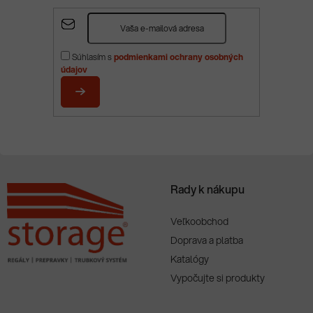
Z
á
p
Súhlasím s
podmienkami ochrany osobných
ä
údajov
t
i
PRIHLÁSIŤ
e
SA
Rady k nákupu
Veľkoobchod
Doprava a platba
Katalógy
Vypočujte si produkty