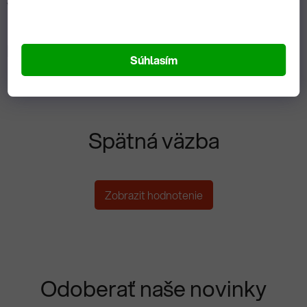
Videá (1)
Diskusia
Súhlasím
Spätná väzba
Zobrazit hodnotenie
Odoberať naše novinky