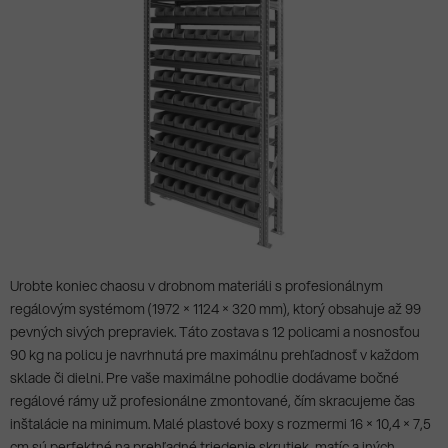
Urobte koniec chaosu v drobnom materiáli s profesionálnym
regálovým systémom (1972 × 1124 × 320 mm), ktorý obsahuje až 99
pevných sivých prepraviek. Táto zostava s 12 policami a nosnosťou
90 kg na policu je navrhnutá pre maximálnu prehľadnosť v každom
sklade či dielni. Pre vaše maximálne pohodlie dodávame bočné
regálové rámy už profesionálne zmontované, čím skracujeme čas
inštalácie na minimum. Malé plastové boxy s rozmermi 16 × 10,4 × 7,5
cm sú perfektné na prehľadné triedenie skrutiek, matíc a iných