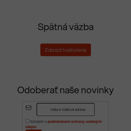
Spätná väzba
Zobrazit hodnotenie
Odoberať naše novinky
Z
á
p
Súhlasím s
podmienkami ochrany osobných
ä
údajov