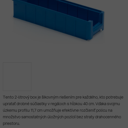
Tento 2-litrový box je šikovným riešením pre každého, kto potrebuje
upratať drobné súčiastky v regáloch s hĺbkou 40 cm. Vďaka svojmu
úzkemu profilu 11,7 cm umožňuje efektívne rozčleniť policu na
množstvo samostatných úložných pozícií bez straty drahocenného
priestoru.