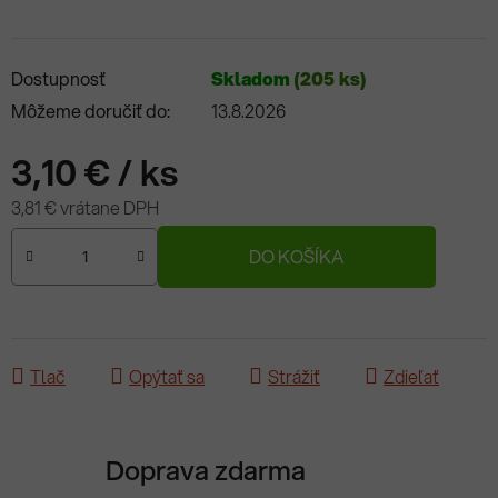
Dostupnosť
Skladom
(205 ks)
Môžeme doručiť do:
13.8.2026
3,10 €
/ ks
3,81 € vrátane DPH
Jednotková cena:
DO KOŠÍKA
Tlač
Opýtať sa
Strážiť
Zdieľať
Doprava zdarma