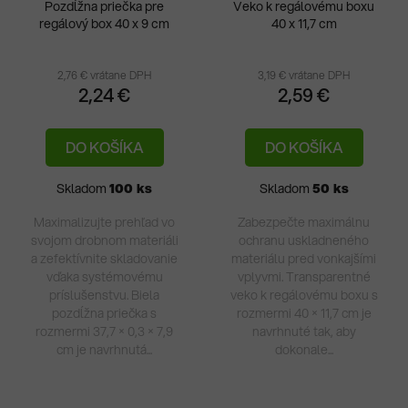
Pozdĺžna priečka pre
Veko k regálovému boxu
regálový box 40 x 9 cm
40 x 11,7 cm
2,76 € vrátane DPH
3,19 € vrátane DPH
2,24 €
2,59 €
DO KOŠÍKA
DO KOŠÍKA
Skladom
100 ks
Skladom
50 ks
Maximalizujte prehľad vo
Zabezpečte maximálnu
svojom drobnom materiáli
ochranu uskladneného
a zefektívnite skladovanie
materiálu pred vonkajšími
vďaka systémovému
vplyvmi. Transparentné
príslušenstvu. Biela
veko k regálovému boxu s
pozdĺžna priečka s
rozmermi 40 × 11,7 cm je
rozmermi 37,7 × 0,3 × 7,9
navrhnuté tak, aby
cm je navrhnutá...
dokonale...