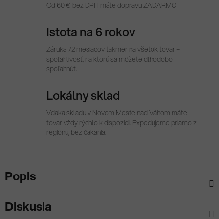
Od 60 € bez DPH máte dopravu ZADARMO
Istota na 6 rokov
Záruka 72 mesiacov takmer na všetok tovar –
spoľahlivosť, na ktorú sa môžete dlhodobo
spoľahnúť.
Lokálny sklad
Vďaka skladu v Novom Meste nad Váhom máte
tovar vždy rýchlo k dispozícii. Expedujeme priamo z
regiónu, bez čakania.
Popis
Diskusia