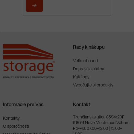
t
i
PRIHLÁSIŤ
e
SA
Rady k nákupu
Veľkoobchod
Doprava a platba
Katalógy
Vypočujte si produkty
Informácie pre Vás
Kontakt
Trenčianska ulica 6594/29F
Kontakty
915 01 Nové Mesto nad Váhom
O spoločnosti
Po-Pia: 07:00–12:00 | 13:00–