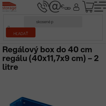
Prejsť
NÁK
na
obsah
KOŠÍ
Domov
HĽADAŤ
/
Plastové prepravky
/
Regálové boxy
/
Regálový box do 40 cm
regálu (40x11,7x9 cm) – 2 litre
Regálový box do 40 cm
regálu (40x11,7x9 cm) – 2
litre