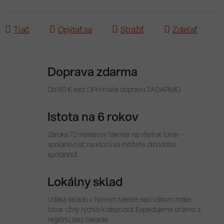
Tlač
Opýtať sa
Strážiť
Zdieľať
Doprava zdarma
Od 60 € bez DPH máte dopravu ZADARMO
Istota na 6 rokov
Záruka 72 mesiacov takmer na všetok tovar –
spoľahlivosť, na ktorú sa môžete dlhodobo
spoľahnúť.
Lokálny sklad
Vďaka skladu v Novom Meste nad Váhom máte
tovar vždy rýchlo k dispozícii. Expedujeme priamo z
regiónu, bez čakania.