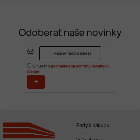
Odoberať naše novinky
Z
á
p
Súhlasím s
podmienkami ochrany osobných
ä
údajov
t
i
PRIHLÁSIŤ
e
SA
Rady k nákupu
Veľkoobchod