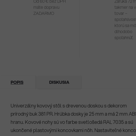
Od 60 € bez DPH
Záruka 72 
máte dopravu
takmer na 
ZADARMO
tovar –
spoľahlivosť
ktorú sa m
dlhodobo
spoľahnúť.
POPIS
DISKUSIA
Univerzálny kovový stôl s drevenou doskou s dekorom
prírodný buk 381 PR. Hrúbka dosky je 25 mm a má 2 mm AB
hranu. Kovové nohy sú vo farbe svetlošedá RAL 7035 a sú
ukončené plastovými koncovkami nôh. Nastaviteľné konc