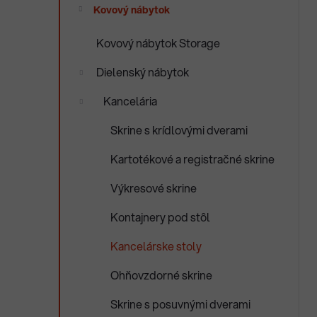
e
Kovový nábytok
n
e
Kovový nábytok Storage
l
Dielenský nábytok
Kancelária
Skrine s krídlovými dverami
Kartotékové a registračné skrine
Výkresové skrine
Kontajnery pod stôl
Kancelárske stoly
Ohňovzdorné skrine
Skrine s posuvnými dverami