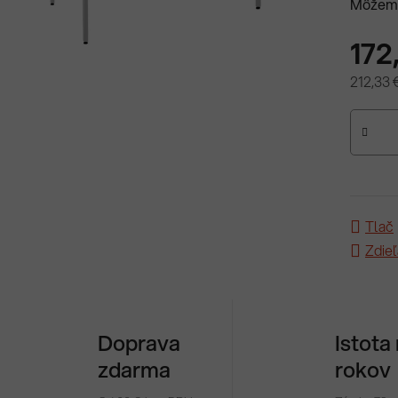
Môžeme
172
212,33 
Jednotk
Tlač
Zdieľ
Doprava
Istota
zdarma
rokov