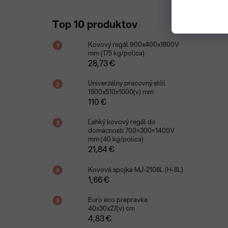
Top 10 produktov
Kovový regál 900x400x1800V
mm (175 kg/polica)
28,73 €
Univerzálny pracovný stôl
1500x510x1000(v) mm
110 €
Ľahký kovový regál do
domácnosti 700×300×1400V
mm (40 kg/polica)
21,84 €
Kovová spojka MJ-2108L (H-8L)
1,66 €
Euro eco prepravka
40x30x27(v) cm
4,83 €