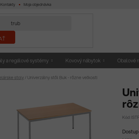
Kontakty
Moja objednávka
AŤ
ly a regálové systémy
Kovový nábytok
Obalové m
lárske stoly
/
Univerzálny stôl Buk - rôzne veľkosti
Uni
rôz
Kód: IST
Dostup