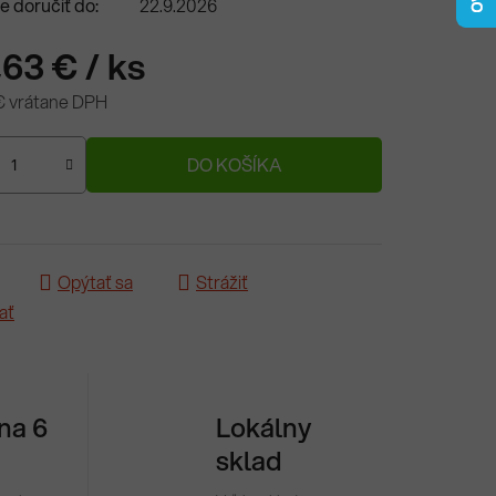
 doručiť do:
22.9.2026
,63 €
/ ks
€ vrátane DPH
ová cena:
DO KOŠÍKA
Opýtať sa
Strážiť
ať
 na 6
Lokálny
sklad