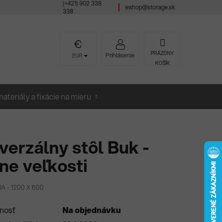
(+421) 902 338
eshop@storage.sk
338
NÁKUPNÝ
PRÁZDNY
Prihlásenie
EUR
KOŠÍK
KOŠÍK
ateriály a fixácie na mieru
verzálny stôl Buk -
ne veľkosti
RA - 1200 X 600
nosť
Na objednávku