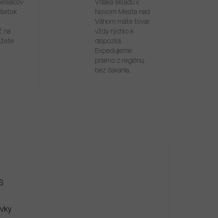
mesiacov
Vďaka skladu v
všetok
Novom Meste nad
Váhom máte tovar
, na
vždy rýchlo k
ôžete
dispozícii.
Expedujeme
priamo z regiónu,
bez čakania.
S
ovky