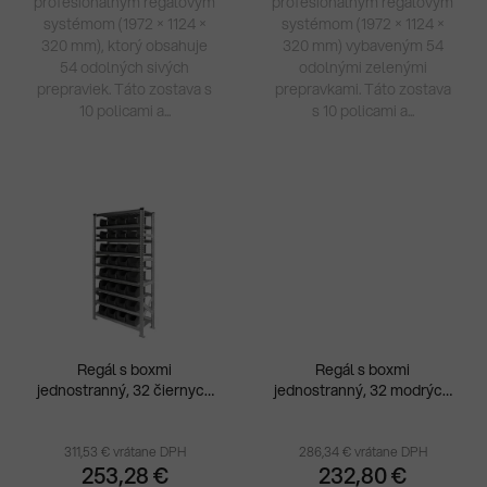
profesionálnym regálovým
profesionálnym regálovým
systémom (1972 × 1124 ×
systémom (1972 × 1124 ×
320 mm), ktorý obsahuje
320 mm) vybaveným 54
54 odolných sivých
odolnými zelenými
prepraviek. Táto zostava s
prepravkami. Táto zostava
10 policami a...
s 10 policami a...
Regál s boxmi
Regál s boxmi
jednostranný, 32 čiernych
jednostranný, 32 modrých
esd boxov,
boxov, 1050x400x1972v
1050x400x1972v mm
mm
311,53 € vrátane DPH
286,34 € vrátane DPH
253,28 €
232,80 €