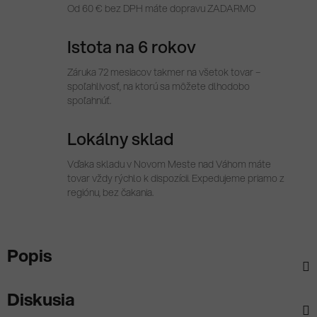
Od 60 € bez DPH máte dopravu ZADARMO
Istota na 6 rokov
Záruka 72 mesiacov takmer na všetok tovar –
spoľahlivosť, na ktorú sa môžete dlhodobo
spoľahnúť.
Lokálny sklad
Vďaka skladu v Novom Meste nad Váhom máte
tovar vždy rýchlo k dispozícii. Expedujeme priamo z
regiónu, bez čakania.
Popis
Diskusia