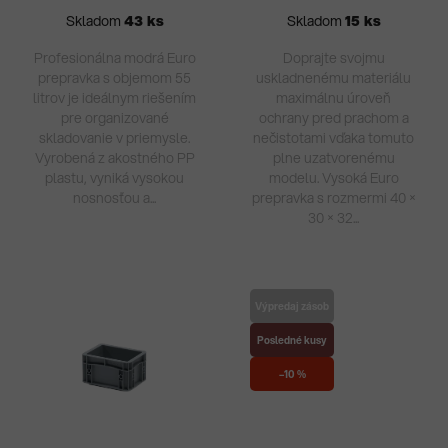
5
5
Skladom
43 ks
Skladom
15 ks
hviezdičiek.
hvie
Profesionálna modrá Euro
Doprajte svojmu
prepravka s objemom 55
uskladnenému materiálu
litrov je ideálnym riešením
maximálnu úroveň
pre organizované
ochrany pred prachom a
skladovanie v priemysle.
nečistotami vďaka tomuto
Vyrobená z akostného PP
plne uzatvorenému
plastu, vyniká vysokou
modelu. Vysoká Euro
nosnosťou a...
prepravka s rozmermi 40 ×
30 × 32...
Výpredaj zásob
Posledné kusy
–10 %