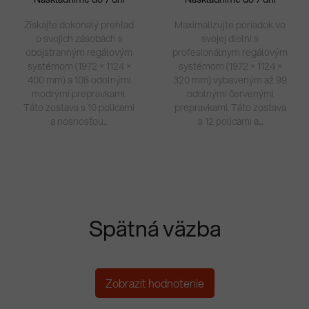
Získajte dokonalý prehľad
Maximalizujte poriadok vo
o svojich zásobách s
svojej dielni s
obojstranným regálovým
profesionálnym regálovým
systémom (1972 × 1124 ×
systémom (1972 × 1124 ×
400 mm) a 108 odolnými
320 mm) vybaveným až 99
modrými prepravkami.
odolnými červenými
Táto zostava s 10 policami
prepravkami. Táto zostava
a nosnosťou...
s 12 policami a...
Spätná väzba
Zobrazit hodnotenie