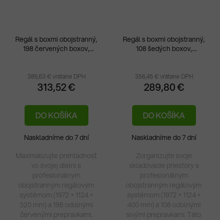
Regál s boxmi obojstranný,
Regál s boxmi obojstranný,
198 červených boxov,
108 šedých boxov,
1050x320x1972v mm,
1050x400x1972v mm
385,63 € vrátane DPH
356,45 € vrátane DPH
313,52 €
289,80 €
DO KOŠÍKA
DO KOŠÍKA
Naskladníme do 7 dní
Naskladníme do 7 dní
Maximalizujte prehľadnosť
Zorganizujte svoje
vo svojej dielni s
skladovacie priestory s
profesionálnym
profesionálnym
obojstranným regálovým
obojstranným regálovým
systémom (1972 × 1124 ×
systémom (1972 × 1124 ×
320 mm) a 198 odolnými
400 mm) a 108 odolnými
červenými prepravkami.
sivými prepravkami. Táto