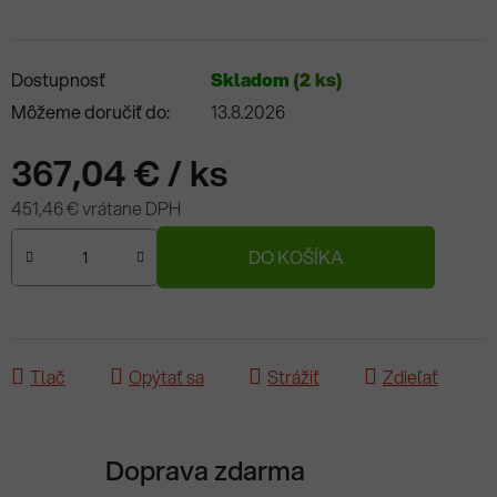
Dostupnosť
Skladom
(2 ks)
Môžeme doručiť do:
13.8.2026
367,04 €
/ ks
451,46 € vrátane DPH
Jednotková cena:
DO KOŠÍKA
Tlač
Opýtať sa
Strážiť
Zdieľať
Doprava zdarma