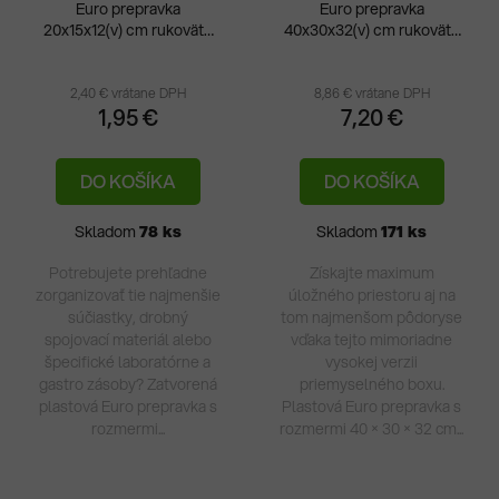
Euro prepravka
Euro prepravka
20x15x12(v) cm rukoväte
40x30x32(v) cm rukoväte
Priemerné
Pri
uzatvorené
otvorené
hodnotenie
hod
produktu
pro
2,40 € vrátane DPH
8,86 € vrátane DPH
1,95 €
7,20 €
je
je
5,0
5,0
DO KOŠÍKA
DO KOŠÍKA
z
z
5
5
Skladom
78 ks
Skladom
171 ks
hviezdičiek.
hvie
Potrebujete prehľadne
Získajte maximum
zorganizovať tie najmenšie
úložného priestoru aj na
súčiastky, drobný
tom najmenšom pôdoryse
spojovací materiál alebo
vďaka tejto mimoriadne
špecifické laboratórne a
vysokej verzii
gastro zásoby? Zatvorená
priemyselného boxu.
plastová Euro prepravka s
Plastová Euro prepravka s
rozmermi...
rozmermi 40 × 30 × 32 cm...