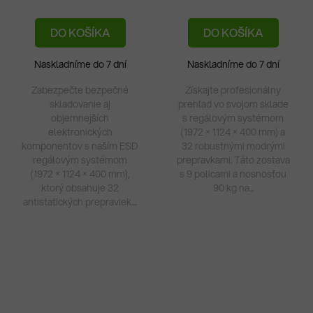
DO KOŠÍKA
DO KOŠÍKA
Naskladníme do 7 dní
Naskladníme do 7 dní
Zabezpečte bezpečné
Získajte profesionálny
skladovanie aj
prehľad vo svojom sklade
objemnejších
s regálovým systémom
elektronických
(1972 × 1124 × 400 mm) a
komponentov s naším ESD
32 robustnými modrými
regálovým systémom
prepravkami. Táto zostava
(1972 × 1124 × 400 mm),
s 9 policami a nosnosťou
ktorý obsahuje 32
90 kg na...
antistatických prepraviek....