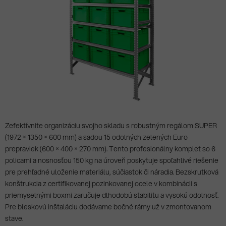
Zefektívnite organizáciu svojho skladu s robustným regálom SUPER
(1972 × 1350 × 600 mm) a sadou 15 odolných zelených Euro
prepraviek (600 × 400 × 270 mm). Tento profesionálny komplet so 6
policami a nosnosťou 150 kg na úroveň poskytuje spoľahlivé riešenie
pre prehľadné uloženie materiálu, súčiastok či náradia. Bezskrutková
konštrukcia z certifikovanej pozinkovanej ocele v kombinácii s
priemyselnými boxmi zaručuje dlhodobú stabilitu a vysokú odolnosť.
Pre bleskovú inštaláciu dodávame bočné rámy už v zmontovanom
stave.