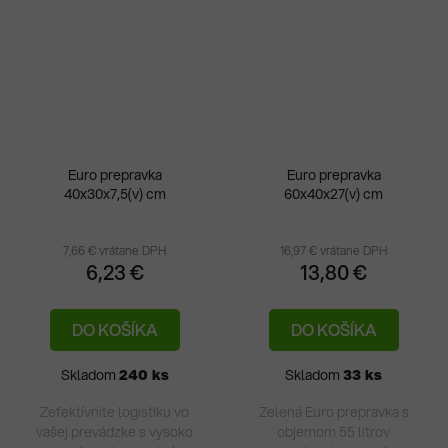
Euro prepravka
Euro prepravka
40x30x7,5(v) cm
60x40x27(v) cm
Pri
hod
pro
7,66 € vrátane DPH
16,97 € vrátane DPH
6,23 €
13,80 €
je
5,0
DO KOŠÍKA
DO KOŠÍKA
z
5
Skladom
240 ks
Skladom
33 ks
hvie
Zefektívnite logistiku vo
Zelená Euro prepravka s
vašej prevádzke s vysoko
objemom 55 litrov