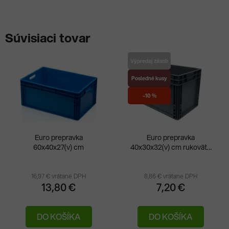
Súvisiaci tovar
Výpredaj zásob
Posledné kusy
–10 %
Euro prepravka
Euro prepravka
60x40x27(v) cm
40x30x32(v) cm rukoväte
Priemerné
Pri
uzatvorené
hodnotenie
hod
produktu
pro
16,97 € vrátane DPH
8,86 € vrátane DPH
13,80 €
7,20 €
je
je
5,0
5,0
DO KOŠÍKA
DO KOŠÍKA
z
z