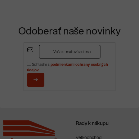
Odoberať naše novinky
Z
á
p
Súhlasím s
podmienkami ochrany osobných
ä
údajov
t
i
PRIHLÁSIŤ
e
SA
Rady k nákupu
Veľkoobchod