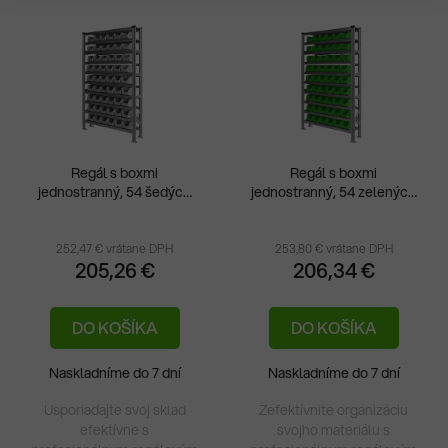
Regál s boxmi
Regál s boxmi
jednostranný, 54 šedých
jednostranný, 54 zelených
boxov, 1050x320x1972v
boxov, 1050x320x1972v
mm
mm
252,47 € vrátane DPH
253,80 € vrátane DPH
205,26 €
206,34 €
DO KOŠÍKA
DO KOŠÍKA
Naskladníme do 7 dní
Naskladníme do 7 dní
Usporiadajte svoj sklad
Zefektívnite organizáciu
efektívne s
svojho materiálu s