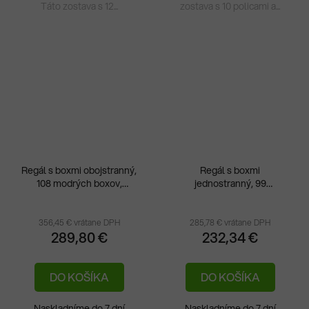
Táto zostava s 12...
zostava s 10 policami a...
Regál s boxmi obojstranný,
Regál s boxmi
108 modrých boxov,
jednostranný, 99
1050x400x1972v mm
červených boxov,
1050x320x1972v mm
356,45 € vrátane DPH
285,78 € vrátane DPH
289,80 €
232,34 €
DO KOŠÍKA
DO KOŠÍKA
Naskladníme do 7 dní
Naskladníme do 7 dní