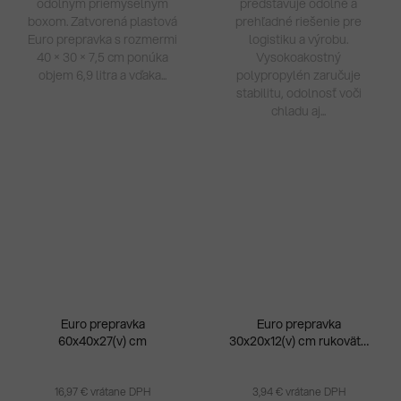
odolným priemyselným
predstavuje odolné a
boxom. Zatvorená plastová
prehľadné riešenie pre
Euro prepravka s rozmermi
logistiku a výrobu.
40 × 30 × 7,5 cm ponúka
Vysokoakostný
objem 6,9 litra a vďaka...
polypropylén zaručuje
stabilitu, odolnosť voči
chladu aj...
Euro prepravka
Euro prepravka
60x40x27(v) cm
30x20x12(v) cm rukoväte
Priemerné
zatvorené
hodnotenie
produktu
16,97 € vrátane DPH
3,94 € vrátane DPH