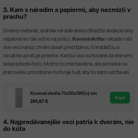
3. Kam s náradím a papiermi, aby nezmizli v
prachu?
Drobný materiál, drahšie náradie alebo dôležité dodacie listy
nepatria len tak voľne na policu.
Kovová skriňa
v sklade robí
dve veci naraz: chráni obsah pred špinou či krádežou a
vizuálne upratuje priestor. Keď sú veci schované za dverami,
sklad pôsobí čisto. Možno to znie banálne, ale poriadok na
pracovisku prirodzene motivuje ľudí, aby ho sami udržiavali.
Kovová skriňa 71x30x195(v) cm
Kúpiť
281,67 €
4. Najpredávanejšie veci patria k dverám, nie
do kúta