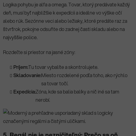
Logika pohybu je alfa a omega. Tovar, ktorý predávate každý
deň, musí byť najbližšie k expedícii a ideálne vo výške očí
alebo rúk. Sezónne veci alebo ležiaky, ktoré predáte raz za
štvrťrok, pokojne odsuňte do zadnej časti skladu alebo na
najvyššie police.
Rozdeľte si priestor na jasné zóny:
Príjem:
Tu tovar vybalíte a skontrolujete.
Skladovanie:
Miesto rozdelené podľa toho, ako rýchlo
sa tovar točí.
Expedícia:
Zóna, kde sa balia balíky a nič iné sa tam
nerobí.
5. Regál nie je nezničiteľný: Prečo sa oň