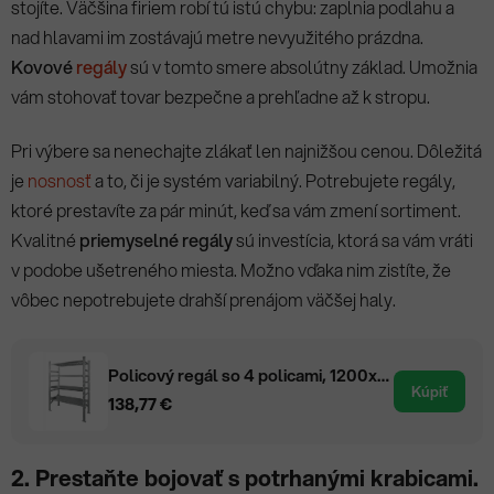
stojíte. Väčšina firiem robí tú istú chybu: zaplnia podlahu a
nad hlavami im zostávajú metre nevyužitého prázdna.
Kovové
regály
sú v tomto smere absolútny základ. Umožnia
vám stohovať tovar bezpečne a prehľadne až k stropu.
Pri výbere sa nenechajte zlákať len najnižšou cenou. Dôležitá
je
nosnosť
a to, či je systém variabilný. Potrebujete regály,
ktoré prestavíte za pár minút, keď sa vám zmení sortiment.
Kvalitné
priemyselné regály
sú investícia, ktorá sa vám vráti
v podobe ušetreného miesta. Možno vďaka nim zistíte, že
vôbec nepotrebujete drahší prenájom väčšej haly.
Policový regál so 4 policami, 1200x600x1972v mm
Kúpiť
138,77 €
2. Prestaňte bojovať s potrhanými krabicami.