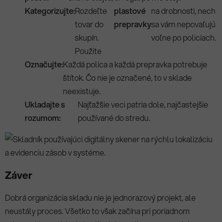
Kategorizujte:
Rozdeľte
plastové
na drobnosti, nech
tovar do
prepravky
sa vám nepovaľujú
skupín.
voľne po policiach.
Použite
Označujte:
Každá polica a každá prepravka potrebuje
štítok. Čo nie je označené, to v sklade
neexistuje.
Ukladajte s
Najťažšie veci patria dole, najčastejšie
rozumom:
používané do stredu.
Záver
Dobrá organizácia skladu nie je jednorazový projekt, ale
neustály proces. Všetko to však začína pri poriadnom