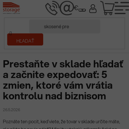
Prejsť
NÁK
na
obsah
KOŠÍ
Domov
HĽADAŤ
/
Prečítaj si
/
Prestaňte v sklade hľadať a začnite expedovať: 5
zmien, ktoré vám vrátia kontrolu nad biznisom
Prestaňte v sklade hľadať
a začnite expedovať: 5
zmien, ktoré vám vrátia
kontrolu nad biznisom
26.5.2026
Poznáte ten pocit, keď viete, že tovar v sklade určite máte,