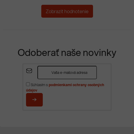
Zobrazit hodnotenie
Odoberať naše novinky
Z
á
p
Súhlasím s
podmienkami ochrany osobných
ä
údajov
t
i
PRIHLÁSIŤ
e
SA