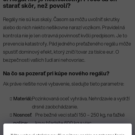
starať skôr, než povolí?
Regály nie sú kus skaly. Časom sa môžu uvoľniť skrutky
alebo do nich niekto nešikovne narazí vozíkom. Pravidelná
kontrola nie je len otravná povinnosť kvôli predpisom. Je to
prevencia katastrofy. Pád jedného preťaženého regálu môže
spustiť dominový efekt, ktorý zničí tovar za tisíce eur. O
bezpečnosti vašich ľudí ani nehovoriac.
Na čo sa pozerať pri kúpe nového regálu?
Ak práve riešite nové vybavenie, sledujte tieto parametre:
Materiál:
Pozinkovaná oceľ vyhráva. Nehrdzavie a vydrží
drsné zaobchádzanie.
Nosnosť
Pre bežné veci stačí 150 – 250 kg, na ťažké
police:
kovy hľadajte 600 kg a viac.
Montáž:
Bezskrutkové systémy sú skvelé. Zložíte ich