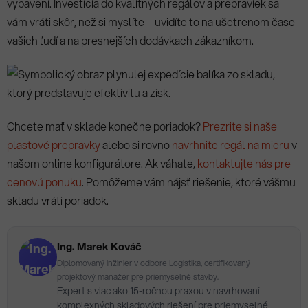
vybavení. Investícia do kvalitných regálov a prepraviek sa
vám vráti skôr, než si myslíte – uvidíte to na ušetrenom čase
vašich ľudí a na presnejších dodávkach zákazníkom.
Chcete mať v sklade konečne poriadok?
Prezrite si naše
plastové prepravky
alebo si rovno
navrhnite regál na mieru
v
našom online konfigurátore. Ak váhate,
kontaktujte nás pre
cenovú ponuku
. Pomôžeme vám nájsť riešenie, ktoré vášmu
skladu vráti poriadok.
Ing. Marek Kováč
Diplomovaný inžinier v odbore Logistika, certifikovaný
projektový manažér pre priemyselné stavby.
Expert s viac ako 15-ročnou praxou v navrhovaní
komplexných skladových riešení pre priemyselné