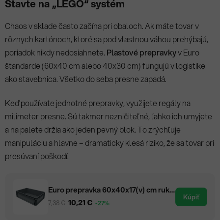
Stavte na „LEGO“ systém
Chaos v sklade často začína pri obaloch. Ak máte tovar v
rôznych kartónoch, ktoré sa pod vlastnou váhou prehýbajú,
poriadok nikdy nedosiahnete.
Plastové prepravky
v Euro
štandarde (60x40 cm alebo 40x30 cm) fungujú v logistike
ako stavebnica. Všetko do seba presne zapadá.
Keď používate jednotné prepravky, využijete regály na
milimeter presne. Sú takmer nezničiteľné, ľahko ich umyjete
a na palete držia ako jeden pevný blok. To zrýchľuje
manipuláciu a hlavne – dramaticky klesá riziko, že sa tovar pri
presúvaní poškodí.
Euro prepravka 60x40x17(v) cm rukoväte zatvorené
Kúpiť
10,21 €
7,38 €
-27%