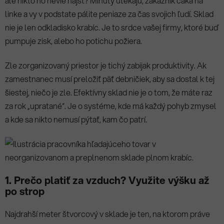
ale nikto ho nevie nájsť? Minúty utekajú, zákazník čaká na
linke a vy v podstate pálite peniaze za čas svojich ľudí. Sklad
nie je len odkladisko krabíc. Je to srdce vašej firmy, ktoré buď
pumpuje zisk, alebo ho potichu požiera.
Zle zorganizovaný priestor je tichý zabijak produktivity. Ak
zamestnanec musí preložiť päť debničiek, aby sa dostal k tej
šiestej, niečo je zle. Efektívny sklad nie je o tom, že máte raz
za rok „upratané“. Je o systéme, kde má každý pohyb zmysel
a kde sa nikto nemusí pýtať, kam čo patrí.
1. Prečo platiť za vzduch? Využite výšku až
po strop
Najdrahší meter štvorcový v sklade je ten, na ktorom práve