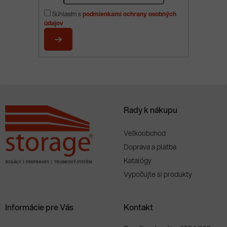
p
Súhlasím s
podmienkami ochrany osobných
ä
údajov
t
i
PRIHLÁSIŤ
e
SA
Rady k nákupu
Veľkoobchod
Doprava a platba
Katalógy
Vypočujte si produkty
Informácie pre Vás
Kontakt