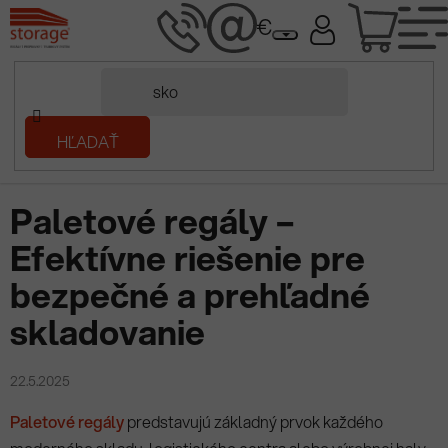
Prejsť
NÁK
na
obsah
KOŠÍ
Domov
HĽADAŤ
/
Prečítaj si
/
Paletové regály – Efektívne riešenie pre bezpečné a
prehľadné skladovanie
Paletové regály –
Efektívne riešenie pre
bezpečné a prehľadné
skladovanie
22.5.2025
Paletové regály
predstavujú základný prvok každého