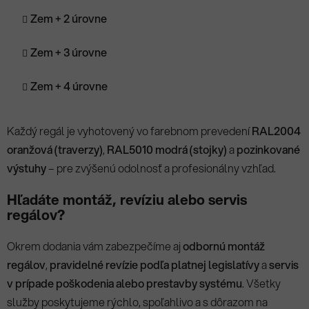
Zem + 2 úrovne
Zem + 3 úrovne
Zem + 4 úrovne
Každý regál je vyhotovený vo farebnom prevedení
RAL2004
oranžová (traverzy)
,
RAL5010 modrá (stojky)
a
pozinkované
výstuhy
– pre zvýšenú odolnosť a profesionálny vzhľad.
Hľadáte montáž, revíziu alebo servis
regálov?
Okrem dodania vám zabezpečíme aj
odbornú montáž
regálov
,
pravidelné revízie podľa platnej legislatívy
a
servis
v prípade poškodenia alebo prestavby systému
. Všetky
služby poskytujeme rýchlo, spoľahlivo a s dôrazom na