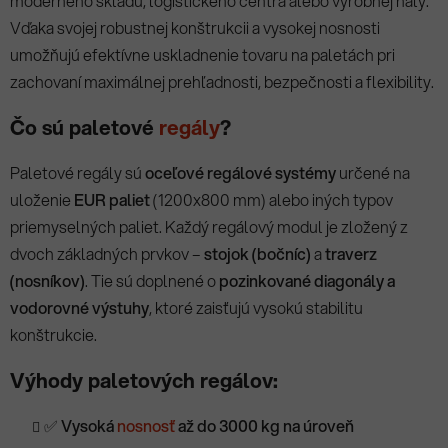
moderného skladu, logistického centra alebo výrobnej haly.
Vďaka svojej robustnej konštrukcii a vysokej nosnosti
umožňujú efektívne uskladnenie tovaru na paletách pri
zachovaní maximálnej prehľadnosti, bezpečnosti a flexibility.
Čo sú paletové
regály
?
Paletové regály sú
oceľové regálové systémy
určené na
uloženie
EUR paliet
(1200x800 mm) alebo iných typov
priemyselných paliet. Každý regálový modul je zložený z
dvoch základných prvkov –
stojok (bočníc)
a
traverz
(nosníkov)
. Tie sú doplnené o
pozinkované diagonály a
vodorovné výstuhy
, ktoré zaisťujú vysokú stabilitu
konštrukcie.
Výhody paletových regálov:
✅
Vysoká
nosnosť
až do 3000 kg na úroveň