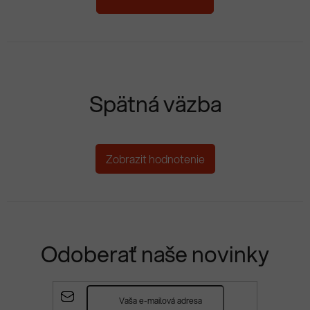
Spätná väzba
Zobrazit hodnotenie
Odoberať naše novinky
Z
á