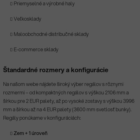
Priemyselné a výrobné haly
Veľkosklady
Maloobchodné distribučné sklady
E-commerce sklady
Štandardné rozmery a konfigurácie
Na našom webe nájdete široký výber regálov s rôznymi
rozmermi – od kompaktných regálov s výškou 2106 mm a
šírkou pre 2 EUR palety, až po vysoké zostavy s výškou 3996
mm a šírkou až na 4 EUR palety (3600 mm svetlosť bunky).
Regály ponúkame v konfiguráciách:
Zem + 1 úroveň