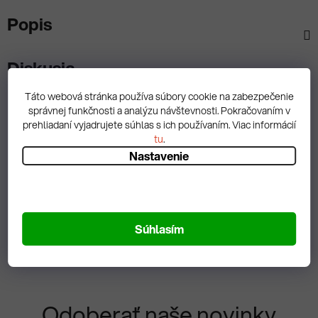
Popis
Diskusia
Táto webová stránka používa súbory cookie na zabezpečenie
správnej funkčnosti a analýzu návštevnosti. Pokračovaním v
prehliadaní vyjadrujete súhlas s ich používaním. Viac informácií
tu
.
Spätná väzba
Nastavenie
Zobrazit hodnotenie
Súhlasím
Odoberať naše novinky