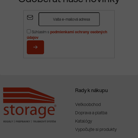
Z
á
p
Súhlasím s
podmienkami ochrany osobných
ä
údajov
t
i
PRIHLÁSIŤ
e
SA
Rady k nákupu
Veľkoobchod
Doprava a platba
Katalógy
Vypočujte si produkty