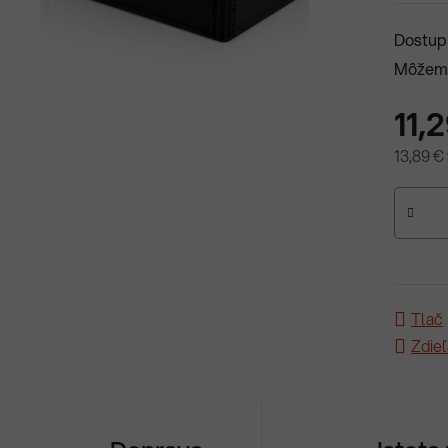
Dostup
Môžeme
11,
13,89 €
Jednotk
Tlač
Zdieľ