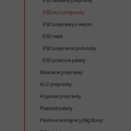
ESD skosené prepravky
ESD euro prepravky
ESD prepravky s vekom
ESD veká
ESD prepravné podvozky
ESD plastové palety
Skladacie prepravky
ALC prepravky
Atypické prepravky
Plastové palety
Paletové kontajnery (Big Boxy)