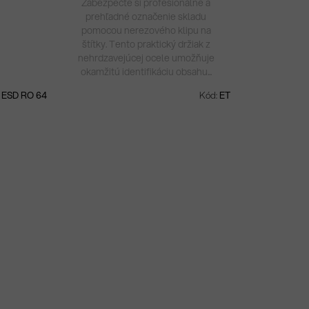
a
Zabezpečte si profesionálne a
prehľadné označenie skladu
pomocou nerezového klipu na
štítky. Tento praktický držiak z
nehrdzavejúcej ocele umožňuje
okamžitú identifikáciu obsahu...
:
ESD RO 64
Kód:
ET