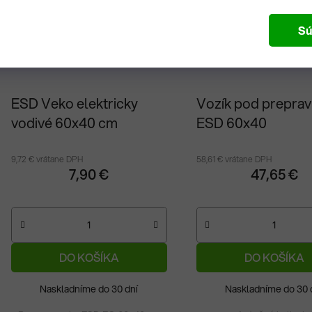
Sú
ESD Veko elektricky
Vozík pod preprav
vodivé 60x40 cm
ESD 60x40
9,72 € vrátane DPH
58,61 € vrátane DPH
7,90 €
47,65 €
DO KOŠÍKA
DO KOŠÍKA
Naskladníme do 30 dní
Naskladníme do 30 