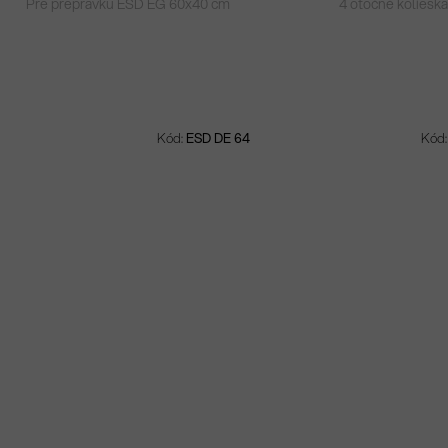
Pre prepravku ESD EG 60x40 cm
4 otočné koliesk
Kód:
ESD DE 64
Kód