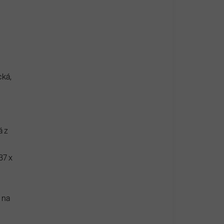
cká,
á z
37 x
 na