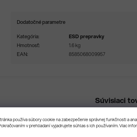
Dodatočné parametre
Kategória
ESD prepravky
Hmotnosť
1.6 kg
EAN
8585068009957
Súvisiaci to
ránka používa súbory cookie na zabezpečenie správnej funkčnosti a an
Pokračovaním v prehliadaní vyjadrujete súhlas s ich používaním. Viac info