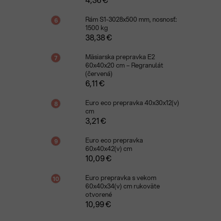
Rám S1-3028x500 mm, nosnosť:
1500 kg
38,38 €
Mäsiarska prepravka E2
60x40x20 cm – Regranulát
(červená)
6,11 €
Euro eco prepravka 40x30x12(v)
cm
3,21 €
Euro eco prepravka
60x40x42(v) cm
10,09 €
Euro prepravka s vekom
60x40x34(v) cm rukoväte
otvorené
10,99 €