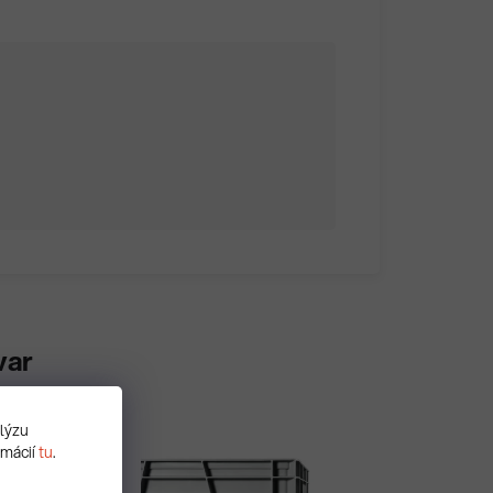
var
alýzu
rmácií
tu
.