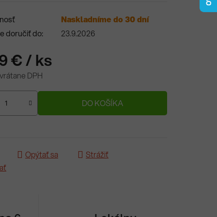
nosť
Naskladníme do 30 dní
 doručiť do:
23.9.2026
29 €
/ ks
 vrátane DPH
ová cena:
DO KOŠÍKA
Opýtať sa
Strážiť
ať