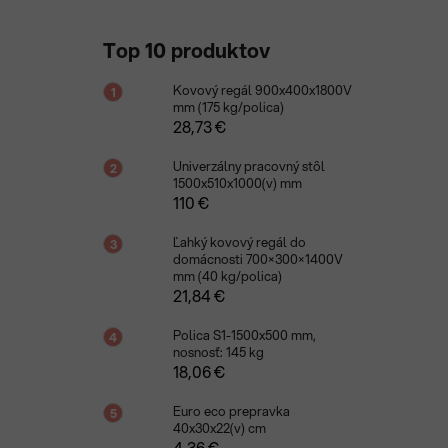
Top 10 produktov
Kovový regál 900x400x1800V
mm (175 kg/polica)
28,73 €
Univerzálny pracovný stôl
1500x510x1000(v) mm
110 €
Ľahký kovový regál do
domácnosti 700×300×1400V
mm (40 kg/polica)
21,84 €
Polica S1-1500x500 mm,
nosnosť: 145 kg
18,06 €
Euro eco prepravka
40x30x22(v) cm
4,36 €