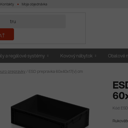
Kontakty
Moja objednávka
AŤ
ly a regálové systémy
Kovový nábytok
Obalové m
uro prepravky
/
ESD prepravka 60x40x17(v) cm
ES
60
Kód: ESD
Rukovät