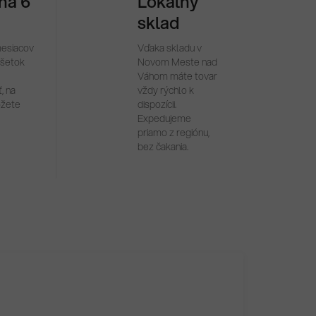
 na 6
Lokálny
sklad
mesiacov
Vďaka skladu v
všetok
Novom Meste nad
Váhom máte tovar
, na
vždy rýchlo k
ôžete
dispozícii.
Expedujeme
priamo z regiónu,
bez čakania.