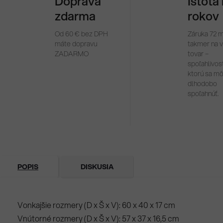
Doprava
Istota
zdarma
rokov
Od 60 € bez DPH
Záruka 72 
máte dopravu
takmer na 
ZADARMO
tovar –
spoľahlivosť
ktorú sa m
dlhodobo
spoľahnúť.
POPIS
DISKUSIA
Vonkajšie rozmery (D x Š x V): 60 x 40 x 17 cm
Vnútorné rozmery (D x Š x V): 57 x 37 x 16,5 cm