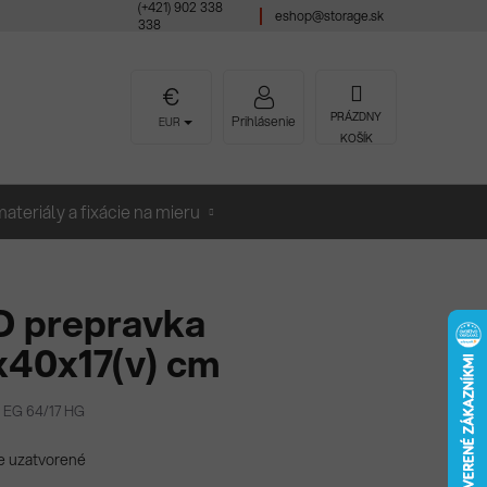
(+421) 902 338
eshop@storage.sk
338
NÁKUPNÝ
PRÁZDNY
Prihlásenie
EUR
KOŠÍK
KOŠÍK
ateriály a fixácie na mieru
D prepravka
x40x17(v) cm
 EG 64/17 HG
e uzatvorené