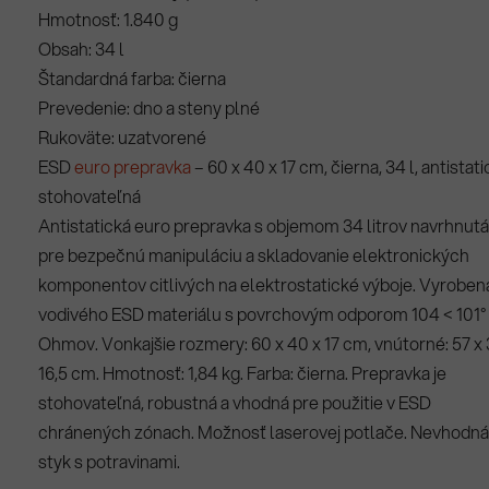
Hmotnosť: 1.840 g
Obsah: 34 l
Štandardná farba: čierna
Prevedenie: dno a steny plné
Rukoväte: uzatvorené
ESD
euro prepravka
– 60 x 40 x 17 cm, čierna, 34 l, antistati
stohovateľná
Antistatická euro prepravka s objemom 34 litrov navrhnutá
pre bezpečnú manipuláciu a skladovanie elektronických
komponentov citlivých na elektrostatické výboje. Vyroben
vodivého ESD materiálu s povrchovým odporom 104 < 101°
Ohmov. Vonkajšie rozmery: 60 x 40 x 17 cm, vnútorné: 57 x 
16,5 cm. Hmotnosť: 1,84 kg. Farba: čierna. Prepravka je
stohovateľná, robustná a vhodná pre použitie v ESD
chránených zónach. Možnosť laserovej potlače. Nevhodná
styk s potravinami.