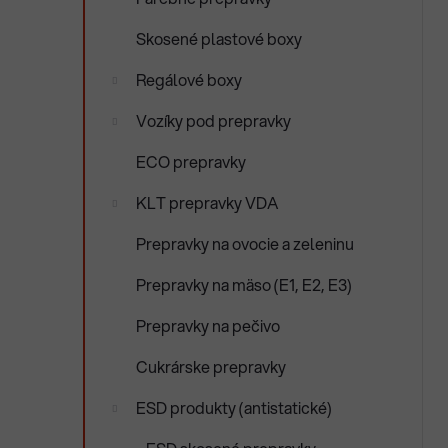
e
n
Skosené plastové boxy
e
l
Regálové boxy
Vozíky pod prepravky
ECO prepravky
KLT prepravky VDA
Prepravky na ovocie a zeleninu
Prepravky na mäso (E1, E2, E3)
Prepravky na pečivo
Cukrárske prepravky
ESD produkty (antistatické)