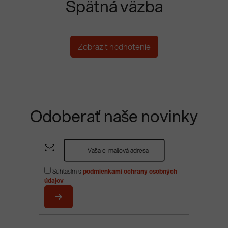
Spätná väzba
Zobrazit hodnotenie
Odoberať naše novinky
Z
á
p
Súhlasím s
podmienkami ochrany osobných
ä
údajov
t
i
PRIHLÁSIŤ
e
SA