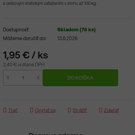
s celkovým statickým zaťažením v stohu až 100 kg.
Dostupnosť
Skladom
(78 ks)
Môžeme doručiť do:
13.8.2026
1,95 €
/ ks
2,40 € vrátane DPH
Jednotková cena:
DO KOŠÍKA
Tlač
Opýtať sa
Strážiť
Zdieľať