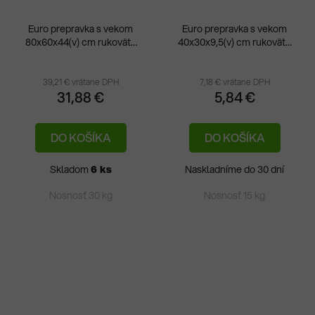
Euro prepravka s vekom
Euro prepravka s vekom
80x60x44(v) cm rukoväte
40x30x9,5(v) cm rukoväte
Pri
otvorené
zatvorené
hod
pro
39,21 € vrátane DPH
7,18 € vrátane DPH
31,88 €
5,84 €
je
1,0
DO KOŠÍKA
DO KOŠÍKA
z
5
Skladom
6 ks
Naskladníme do 30 dní
hvie
Nosnosť 30 kg
Nosnosť 15 kg