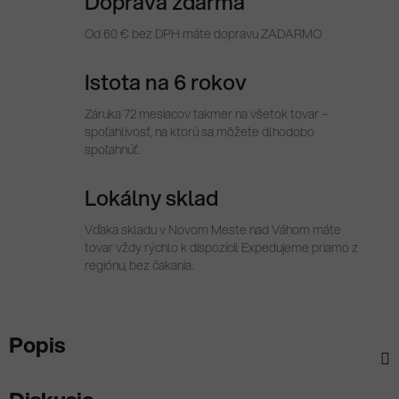
Doprava zdarma
Od 60 € bez DPH máte dopravu ZADARMO
Istota na 6 rokov
Záruka 72 mesiacov takmer na všetok tovar –
spoľahlivosť, na ktorú sa môžete dlhodobo
spoľahnúť.
Lokálny sklad
Vďaka skladu v Novom Meste nad Váhom máte
tovar vždy rýchlo k dispozícii. Expedujeme priamo z
regiónu, bez čakania.
Popis