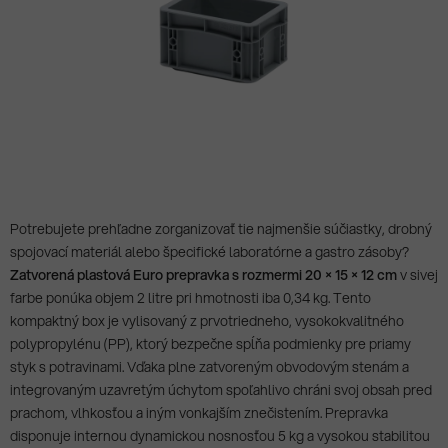
Potrebujete prehľadne zorganizovať tie najmenšie súčiastky, drobný
spojovací materiál alebo špecifické laboratórne a gastro zásoby?
Zatvorená plastová Euro prepravka s rozmermi 20 × 15 × 12 cm
v sivej
farbe ponúka objem 2 litre pri hmotnosti iba 0,34 kg. Tento
kompaktný box je vylisovaný z prvotriedneho, vysokokvalitného
polypropylénu (PP), ktorý bezpečne spĺňa podmienky pre priamy
styk s potravinami. Vďaka plne zatvoreným obvodovým stenám a
integrovaným uzavretým úchytom spoľahlivo chráni svoj obsah pred
prachom, vlhkosťou a iným vonkajším znečistením. Prepravka
disponuje internou dynamickou nosnosťou 5 kg a vysokou stabilitou