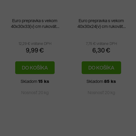
Euro prepravka s vekom
Euro prepravka s vekom
40x30x33(v) cm rukoväte
40x30x24(v) cm rukoväte
Priemerné
zatvorené
otvorené
hodnotenie
produktu
12,29 € vrátane DPH
7,75 € vrátane DPH
9,99 €
6,30 €
je
5,0
DO KOŠÍKA
DO KOŠÍKA
z
5
Skladom
15 ks
Skladom
85 ks
hviezdičiek.
Nosnosť 20 kg
Nosnosť 20 kg