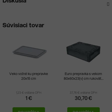
Diskusia
Súvisiaci tovar
Veko voľné ku prepravke
Euro prepravka s vekom
20x15 cm
80x60x23(v) cm rukoväte
otvorené
1,23 € vrátane DPH
37,76 € vrátane DPH
1 €
30,70 €