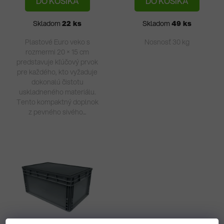
DO KOŠÍKA
DO KOŠÍKA
Skladom
22 ks
Skladom
49 ks
Plastové Euro veko s
Nosnosť 30 kg
rozmermi 20 × 15 cm
predstavuje kľúčový prvok
pre každého, kto vyžaduje
dokonalú čistotu
uskladneného materiálu.
Tento kompaktný doplnok
z pevného sivého...