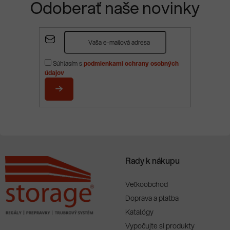
Odoberať naše novinky
Z
á
p
Súhlasím s
podmienkami ochrany osobných
ä
údajov
t
i
PRIHLÁSIŤ
e
SA
Rady k nákupu
Veľkoobchod
Doprava a platba
Katalógy
Vypočujte si produkty