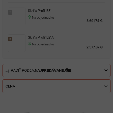
Skriňa Profi 1331
2
Na objednávku
3 691,74 €
Skriňa Profi 1321A
3
Na objednávku
2 577,87 €
R
RADIŤ PODĽA:
NAJPREDÁVANEJŠIE
a
d
e
CENA
n
i
V
e
ý