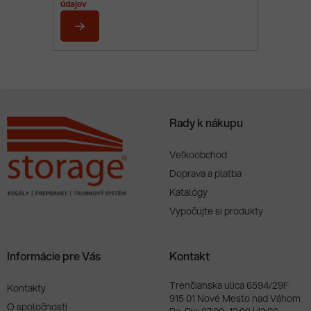
ä
údajov
t
i
PRIHLÁSIŤ
e
SA
Rady k nákupu
Veľkoobchod
Doprava a platba
Katalógy
Vypočujte si produkty
Informácie pre Vás
Kontakt
Trenčianska ulica 6594/29F
Kontakty
915 01 Nové Mesto nad Váhom
O spoločnosti