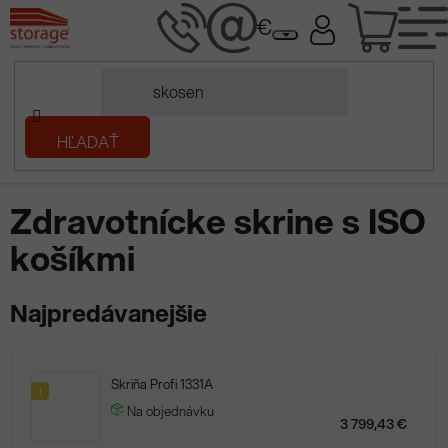
Prejsť
NÁK
na
obsah
KOŠÍ
Domov
HĽADAŤ
/
Kovový nábytok
/
Dielenský nábytok
/
Zdravotníctvo
/
Zdravotnícke skrine s ISO košíkmi
Zdravotnícke skrine s ISO
košíkmi
Najpredávanejšie
Skriňa Profi 1331A
1
Na objednávku
3 799,43 €