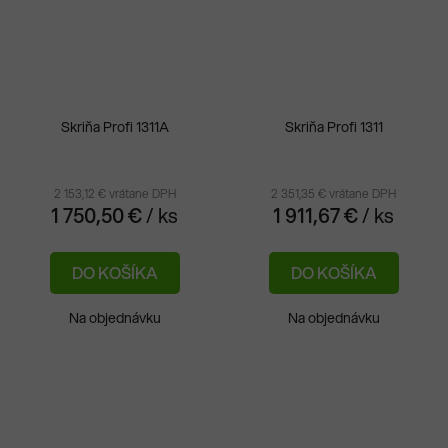
Skriňa Profi 1311A
Skriňa Profi 1311
2 153,12 € vrátane DPH
2 351,35 € vrátane DPH
1 750,50 €
/ ks
1 911,67 €
/ ks
DO KOŠÍKA
DO KOŠÍKA
Na objednávku
Na objednávku