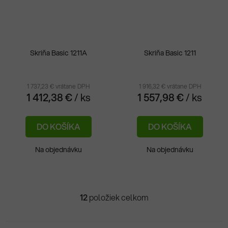
Skriňa Basic 1211A
Skriňa Basic 1211
1 737,23 € vrátane DPH
1 916,32 € vrátane DPH
1 412,38 €
/ ks
1 557,98 €
/ ks
DO KOŠÍKA
DO KOŠÍKA
Na objednávku
Na objednávku
12
položiek celkom
O
v
l