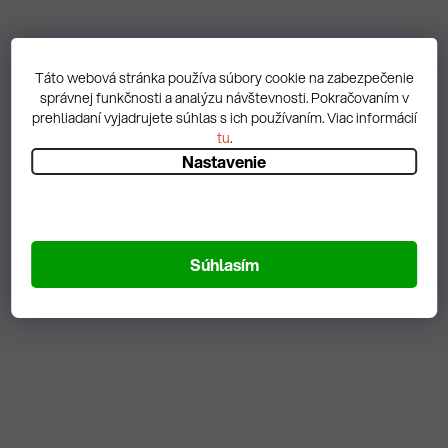
Táto webová stránka používa súbory cookie na zabezpečenie
správnej funkčnosti a analýzu návštevnosti. Pokračovaním v
Skriňa Basic 1221A
Skriňa Basic 1221
prehliadaní vyjadrujete súhlas s ich používaním. Viac informácií
tu
.
Nastavenie
2 561,56 € vrátane DPH
2 836,86 € vrátane DPH
2 082,57 €
/ ks
2 306,39 €
/ ks
DO KOŠÍKA
DO KOŠÍKA
Súhlasím
Na objednávku
Na objednávku