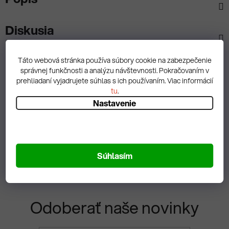
Diskusia
Táto webová stránka používa súbory cookie na zabezpečenie
správnej funkčnosti a analýzu návštevnosti. Pokračovaním v
prehliadaní vyjadrujete súhlas s ich používaním. Viac informácií
Spätná väzba
tu
.
Nastavenie
Zobrazit hodnotenie
Súhlasím
Odoberať naše novinky