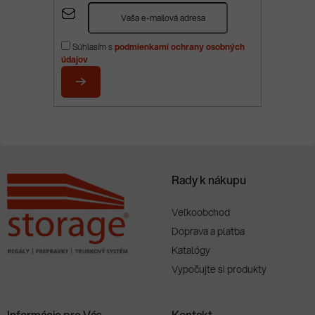
Z
á
p
Súhlasím s
podmienkami ochrany osobných
ä
údajov
t
i
PRIHLÁSIŤ
e
SA
Rady k nákupu
Veľkoobchod
Doprava a platba
Katalógy
Vypočujte si produkty
Informácie pre Vás
Kontakt