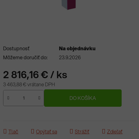
Dostupnosť
Na objednávku
Môžeme doručiť do:
23.9.2026
2 816,16 €
/ ks
3 463,88 € vrátane DPH
Jednotková cena:
DO KOŠÍKA
Tlač
Opýtať sa
Strážiť
Zdieľať