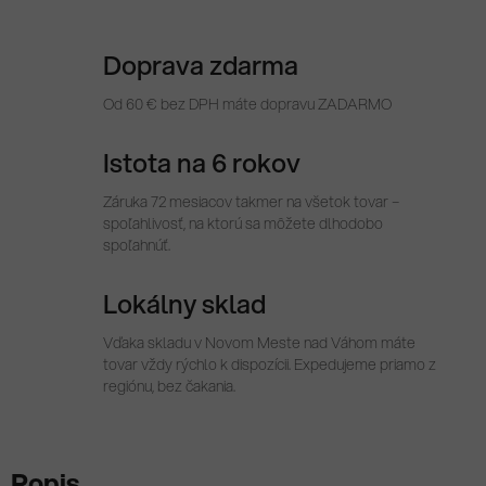
Doprava zdarma
Od 60 € bez DPH máte dopravu ZADARMO
Istota na 6 rokov
Záruka 72 mesiacov takmer na všetok tovar –
spoľahlivosť, na ktorú sa môžete dlhodobo
spoľahnúť.
Lokálny sklad
Vďaka skladu v Novom Meste nad Váhom máte
tovar vždy rýchlo k dispozícii. Expedujeme priamo z
regiónu, bez čakania.
Popis