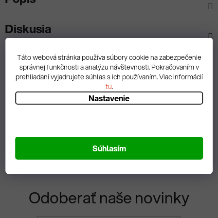
Diskusia
Táto webová stránka používa súbory cookie na zabezpečenie
správnej funkčnosti a analýzu návštevnosti. Pokračovaním v
prehliadaní vyjadrujete súhlas s ich používaním. Viac informácií
Spätná väzba
tu
.
Nastavenie
Zobrazit hodnotenie
Súhlasím
Odoberať naše novinky