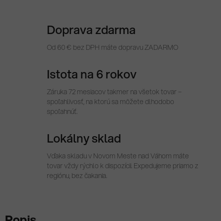
Doprava zdarma
Od 60 € bez DPH máte dopravu ZADARMO
Istota na 6 rokov
Záruka 72 mesiacov takmer na všetok tovar –
spoľahlivosť, na ktorú sa môžete dlhodobo
spoľahnúť.
Lokálny sklad
Vďaka skladu v Novom Meste nad Váhom máte
tovar vždy rýchlo k dispozícii. Expedujeme priamo z
regiónu, bez čakania.
Popis