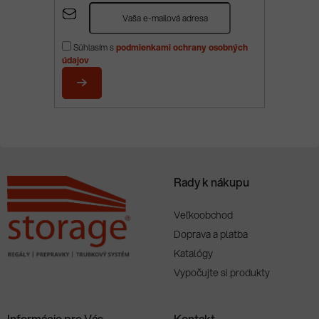
Z
á
p
Súhlasím s
podmienkami ochrany osobných
ä
údajov
t
i
PRIHLÁSIŤ
e
SA
Rady k nákupu
Veľkoobchod
Doprava a platba
Katalógy
Vypočujte si produkty
Informácie pre Vás
Kontakt