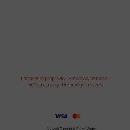
Lacné euro prepravky
Prepravky na mäso
ECO prepravky
Prepravky na ovocie
Vytvoril Shoptet
&
PekneWeby