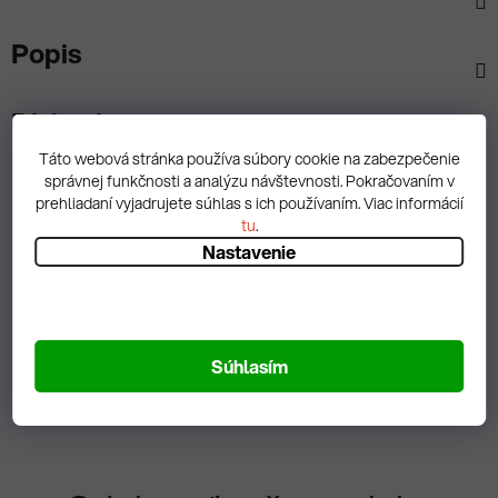
Popis
Diskusia
Táto webová stránka používa súbory cookie na zabezpečenie
správnej funkčnosti a analýzu návštevnosti. Pokračovaním v
prehliadaní vyjadrujete súhlas s ich používaním. Viac informácií
tu
.
Nastavenie
Spätná väzba
Zobrazit hodnotenie
Súhlasím