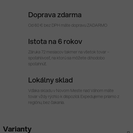
Doprava zdarma
Od 60 € bez DPH máte dopravu ZADARMO
Istota na 6 rokov
Záruka 72 mesiacov takmer na všetok tovar –
spoľahlivosť, na ktorú sa môžete dlhodobo
spoľahnúť.
Lokálny sklad
Vďaka skladu v Novom Meste nad Váhom máte
tovar vždy rýchlo k dispozícii. Expedujeme priamo z
regiónu, bez čakania.
Varianty