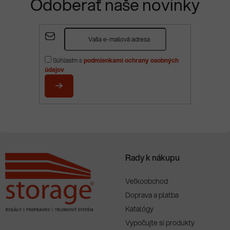
Odoberať naše novinky
Z
á
p
Súhlasím s
podmienkami ochrany osobných
ä
údajov
t
i
PRIHLÁSIŤ
e
SA
Rady k nákupu
Veľkoobchod
Doprava a platba
Katalógy
Vypočujte si produkty