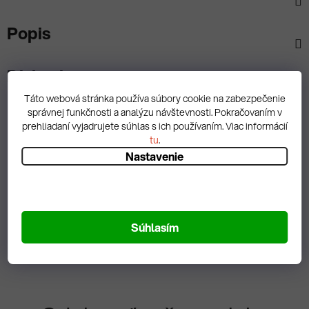
Popis
Diskusia
Táto webová stránka používa súbory cookie na zabezpečenie
správnej funkčnosti a analýzu návštevnosti. Pokračovaním v
prehliadaní vyjadrujete súhlas s ich používaním. Viac informácií
tu
.
Nastavenie
Spätná väzba
Zobrazit hodnotenie
Súhlasím