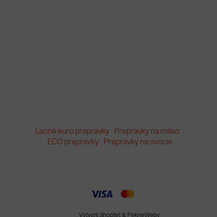
Lacné euro prepravky
Prepravky na mäso
ECO prepravky
Prepravky na ovocie
Vytvoril Shoptet
&
PekneWeby