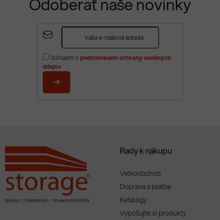
Odoberať naše novinky
Z
á
p
Súhlasím s
podmienkami ochrany osobných
ä
údajov
t
i
PRIHLÁSIŤ
e
SA
Rady k nákupu
Veľkoobchod
Doprava a platba
Katalógy
Vypočujte si produkty