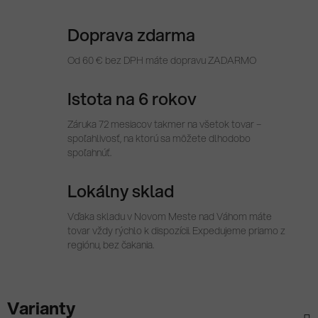
Doprava zdarma
Od 60 € bez DPH máte dopravu ZADARMO
Istota na 6 rokov
Záruka 72 mesiacov takmer na všetok tovar –
spoľahlivosť, na ktorú sa môžete dlhodobo
spoľahnúť.
Lokálny sklad
Vďaka skladu v Novom Meste nad Váhom máte
tovar vždy rýchlo k dispozícii. Expedujeme priamo z
regiónu, bez čakania.
Varianty