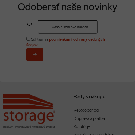
Odoberať naše novinky
Z
á
p
Súhlasím s
podmienkami ochrany osobných
ä
údajov
t
i
PRIHLÁSIŤ
e
SA
Rady k nákupu
Veľkoobchod
Doprava a platba
Katalógy
Vypočujte si produkty