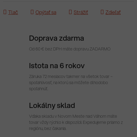
Tlač
Opýtať sa
Strážiť
Zdieľať
Doprava zdarma
Od 60 € bez DPH máte dopravu ZADARMO
Istota na 6 rokov
Záruka 72 mesiacov takmer na všetok tovar –
spoľahlivosť, na ktorú sa môžete dlhodobo
spoľahnúť.
Lokálny sklad
Vďaka skladu v Novom Meste nad Váhom máte
tovar vždy rýchlo k dispozícii. Expedujeme priamo z
regiónu, bez čakania.