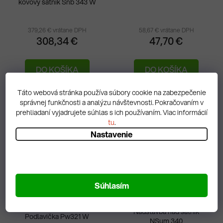
kovový šatník Snb 343 W
379,26 € vrátane DPH
58,67 € vrátane DPH
308,34 €
47,70 €
DO KOŠÍKA
DO KOŠÍKA
Na objednávku
Na objednávku
Táto webová stránka používa súbory cookie na zabezpečenie
správnej funkčnosti a analýzu návštevnosti. Pokračovaním v
prehliadaní vyjadrujete súhlas s ich používaním. Viac informácií
tu
.
Nastavenie
Súhlasím
Nadstavba nad šatník
Podlavička Pw321 W
NSum 340