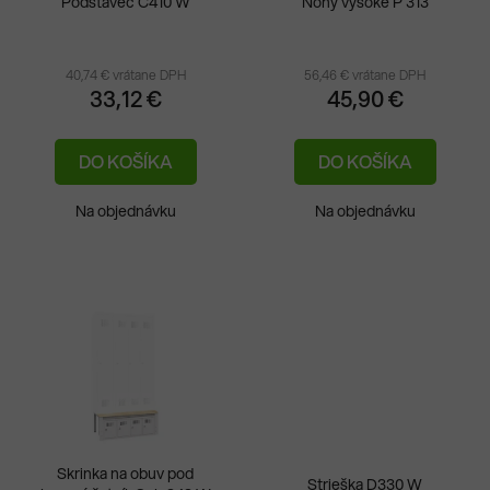
Podstavec C410 W
Nohy vysoké P 313
40,74 € vrátane DPH
56,46 € vrátane DPH
33,12 €
45,90 €
DO KOŠÍKA
DO KOŠÍKA
Na objednávku
Na objednávku
Skrinka na obuv pod
Strieška D330 W