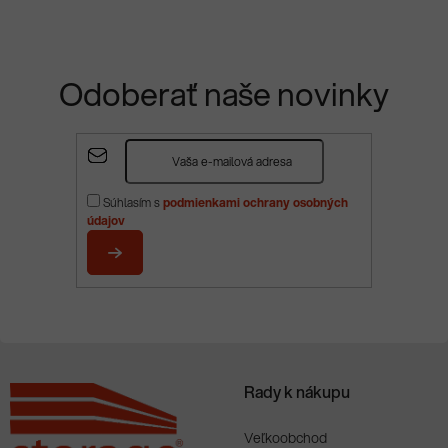
Odoberať naše novinky
Z
á
p
Súhlasím s
podmienkami ochrany osobných
ä
údajov
t
i
PRIHLÁSIŤ
e
SA
Rady k nákupu
Veľkoobchod