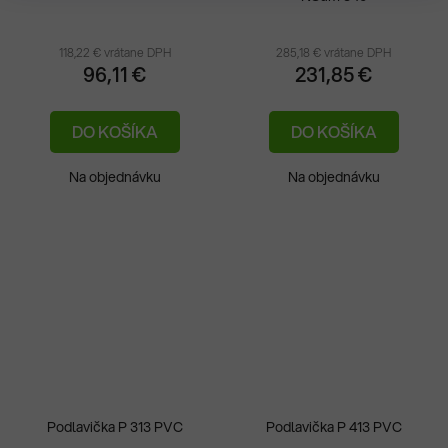
118,22 € vrátane DPH
285,18 € vrátane DPH
96,11 €
231,85 €
DO KOŠÍKA
DO KOŠÍKA
Na objednávku
Na objednávku
Podlavička P 313 PVC
Podlavička P 413 PVC