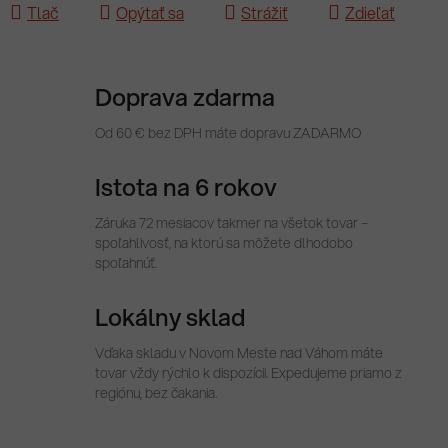
Tlač
Opýtať sa
Strážiť
Zdieľať
Doprava zdarma
Od 60 € bez DPH máte dopravu ZADARMO
Istota na 6 rokov
Záruka 72 mesiacov takmer na všetok tovar –
spoľahlivosť, na ktorú sa môžete dlhodobo
spoľahnúť.
Lokálny sklad
Vďaka skladu v Novom Meste nad Váhom máte
tovar vždy rýchlo k dispozícii. Expedujeme priamo z
regiónu, bez čakania.