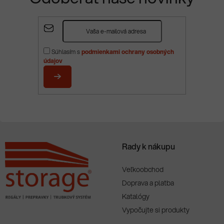
Z
á
p
Súhlasím s
podmienkami ochrany osobných
ä
údajov
t
i
PRIHLÁSIŤ
e
SA
Rady k nákupu
Veľkoobchod
Doprava a platba
Katalógy
Vypočujte si produkty