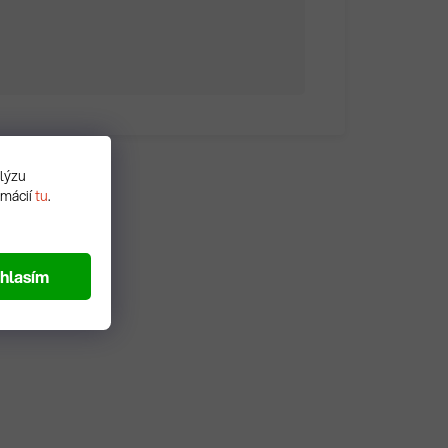
alýzu
rmácií
tu
.
hlasím