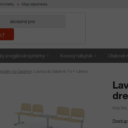
Kontakty
Moja objednávka
AŤ
ly a regálové systémy
Kovový nábytok
Obalové m
a sedáky do čakárne
/
Lavica do čakárne T4 + 1 drevo
Lav
dr
Kód: RAL
Dostup