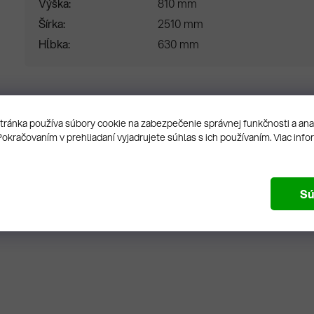
Výška
810 mm
Šírka
2510 mm
Hĺbka
630 mm
ránka používa súbory cookie na zabezpečenie správnej funkčnosti a an
Pokračovaním v prehliadaní vyjadrujete súhlas s ich používaním. Viac info
Sú