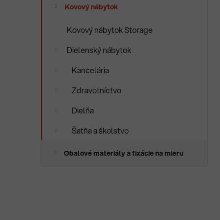
e
Kovový nábytok
n
e
Kovový nábytok Storage
l
Dielenský nábytok
Kancelária
Zdravotníctvo
Dielňa
Šatňa a školstvo
Obalové materiály a fixácie na mieru