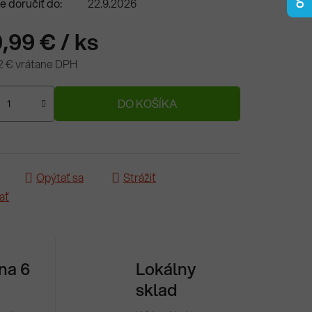
 doručiť do:
22.9.2026
,99 €
/ ks
2 € vrátane DPH
ová cena:
DO KOŠÍKA
Opýtať sa
Strážiť
ať
 na 6
Lokálny
sklad