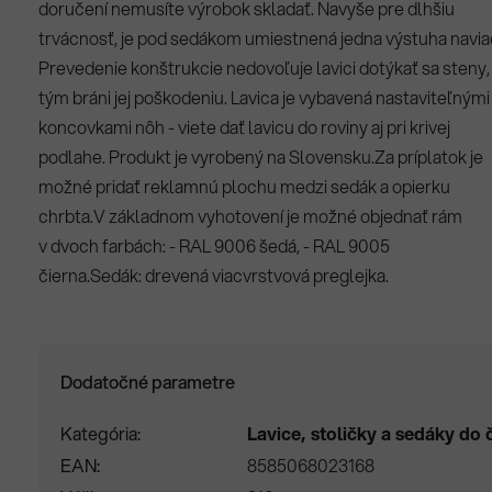
doručení nemusíte výrobok skladať. Navyše pre dlhšiu
trvácnosť, je pod sedákom umiestnená jedna výstuha navia
Prevedenie konštrukcie nedovoľuje lavici dotýkať sa steny,
tým bráni jej poškodeniu. Lavica je vybavená nastaviteľnými
koncovkami nôh - viete dať lavicu do roviny aj pri krivej
podlahe. Produkt je vyrobený na Slovensku.Za príplatok je
možné pridať reklamnú plochu medzi sedák a opierku
chrbta.V základnom vyhotovení je možné objednať rám
v dvoch farbách: - RAL 9006 šedá, - RAL 9005
čierna.Sedák: drevená viacvrstvová preglejka.
Dodatočné parametre
Kategória
Lavice, stoličky a sedáky do
EAN
8585068023168