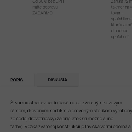
Od 60 € bez DPH
Záruka 72 
máte dopravu
takmer na 
ZADARMO
tovar –
spoľahlivosť
ktorú sa m
dlhodobo
spoľahnúť.
POPIS
DISKUSIA
Štvormiestna lavica do čakárne so zváraným kovovým
rámom, drevenými sedákmi a dreveným stolíkom vyroben
zo šedej drevotriesky (za príplatok sú možné aj iné
farby). Vďaka zvarenej konštrukcii je lavička veľmi odolná a