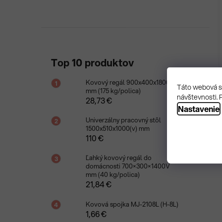
Top 10 produktov
Kovový regál 900x400x1800V
Táto webová st
mm (175 kg/polica)
návštevnosti. 
28,73 €
Nastavenie
Univerzálny pracovný stôl
1500x510x1000(v) mm
110 €
Ľahký kovový regál do
domácnosti 700×300×1400V
mm (40 kg/polica)
21,84 €
Kovová spojka MJ-2108L (H-8L)
1,66 €