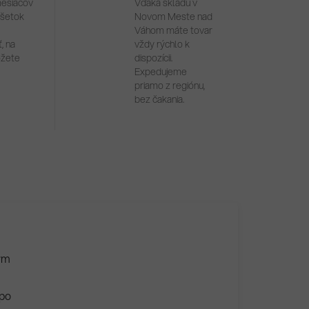
mesiacov
Vďaka skladu v
všetok
Novom Meste nad
Váhom máte tovar
, na
vždy rýchlo k
ôžete
dispozícii.
Expedujeme
priamo z regiónu,
bez čakania.
ým
 po