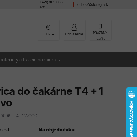
(+421) 902 338
eshop@storage.sk
338
NÁKUPNÝ
PRÁZDNY
Prihlásenie
EUR
KOŠÍK
KOŠÍK
ateriály a fixácie na mieru
ica do čakárne T4 + 1
evo
 9006 - T4 - 1 WOOD
nosť
Na objednávku